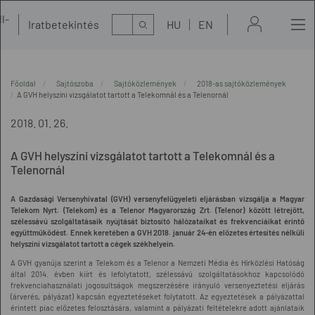
l-
Kereső
Iratbetekintés
HU
EN
t
Főoldal
Sajtószoba
Sajtóközlemények
2018-as sajtóközlemények
A GVH helyszíni vizsgálatot tartott a Telekomnál és a Telenornál
2018. 01. 26.
A GVH helyszíni vizsgálatot tartott a Telekomnál és a
Telenornál
A Gazdasági Versenyhivatal (GVH) versenyfelügyeleti eljárásban vizsgálja a Magyar
Telekom Nyrt. (Telekom) és a Telenor Magyarország Zrt. (Telenor) között létrejött,
szélessávú szolgáltatásaik nyújtását biztosító hálózataikat és frekvenciáikat érintő
együttműködést. Ennek keretében a GVH 2018. január 24-én előzetes értesítés nélküli
helyszíni vizsgálatot tartott a cégek székhelyein.
A GVH gyanúja szerint a Telekom és a Telenor a Nemzeti Média és Hírközlési Hatóság
által 2014. évben kiírt és lefolytatott, szélessávú szolgáltatásokhoz kapcsolódó
frekvenciahasználati jogosultságok megszerzésére irányuló versenyeztetési eljárás
(árverés, pályázat) kapcsán egyeztetéseket folytatott. Az egyeztetések a pályázattal
érintett piac előzetes felosztására, valamint a pályázati feltételekre adott ajánlataik