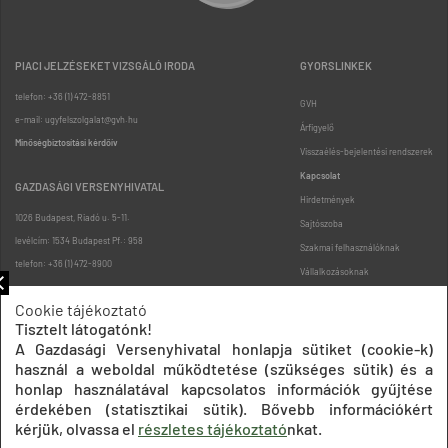
PIACI JELZÉSEKET VIZSGÁLÓ IRODA
GYORSLINKEK
telefon: +36 (1) 472-8851
GVH
e-mail: ugyfelszolgalat@gvh.hu
Árfigyelő
Minőségbiztosítási kérdőív
Visszaélés-bejelentési rendszerek
Kapcsolat
GAZDASÁGI VERSENYHIVATAL
Hirdetmények
1026 Budapest, Riadó u. 5-11.
Sajtószoba
levélcím: 1534 Budapest Pf.: 958
Szakmai felhasználóknak
telefon: +36 (1) 472-8900
Vállalkozásoknak
Fogyasztóknak
Cookie tájékoztató
Podcast
Tisztelt látogatónk!
Oldaltérkép
A Gazdasági Versenyhivatal honlapja sütiket (cookie-k)
használ a weboldal működtetése (szükséges sütik) és a
honlap használatával kapcsolatos információk gyűjtése
érdekében (statisztikai sütik). Bővebb információkért
kérjük, olvassa el
részletes tájékoztató
nkat.