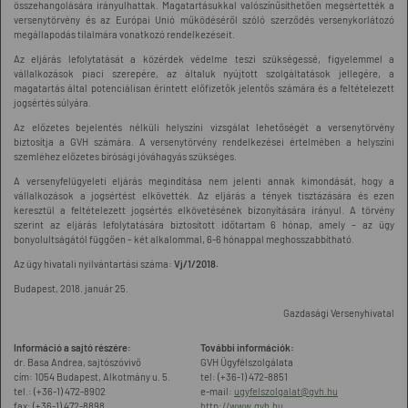
összehangolására irányulhattak. Magatartásukkal valószínűsíthetően megsértették a
versenytörvény és az Európai Unió működéséről szóló szerződés versenykorlátozó
megállapodás tilalmára vonatkozó rendelkezéseit.
Az eljárás lefolytatását a közérdek védelme teszi szükségessé, figyelemmel a
vállalkozások piaci szerepére, az általuk nyújtott szolgáltatások jellegére, a
magatartás által potenciálisan érintett előfizetők jelentős számára és a feltételezett
jogsértés súlyára.
Az előzetes bejelentés nélküli helyszíni vizsgálat lehetőségét a versenytörvény
biztosítja a GVH számára. A versenytörvény rendelkezései értelmében a helyszíni
szemléhez előzetes bírósági jóváhagyás szükséges.
A versenyfelügyeleti eljárás megindítása nem jelenti annak kimondását, hogy a
vállalkozások a jogsértést elkövették. Az eljárás a tények tisztázására és ezen
keresztül a feltételezett jogsértés elkövetésének bizonyítására irányul. A törvény
szerint az eljárás lefolytatására biztosított időtartam 6 hónap, amely – az ügy
bonyolultságától függően – két alkalommal, 6-6 hónappal meghosszabbítható.
Az ügy hivatali nyilvántartási száma:
Vj/1/2018.
Budapest, 2018. január 25.
Gazdasági Versenyhivatal
Információ a sajtó részére:
További információk:
dr. Basa Andrea, sajtószóvivő
GVH Ügyfélszolgálata
cím: 1054 Budapest, Alkotmány u. 5.
tel: (+36-1) 472-8851
tel.: (+36-1) 472-8902
e-mail:
ugyfelszolgalat@gvh.hu
fax: (+36-1) 472-8898
http://www.gvh.hu