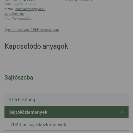
mobil: +3630 618-6618
e-mail:
basa.andrea@gvh.hu
sajto@gvh.hu
http://www.gvh.hu
Nyomtatható verzió PDF formátumban
Kapcsolódó anyagok
Sajtószoba
Elérhetőség
Sajtóközlemények
2026-os sajtóközlemények