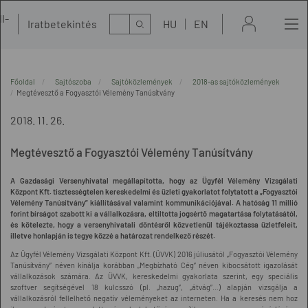
l-
Kereső
Iratbetekintés
HU
EN
t
Főoldal
Sajtószoba
Sajtóközlemények
2018-as sajtóközlemények
Megtévesztő a Fogyasztói Vélemény Tanúsítvány
2018. 11. 26.
Megtévesztő a Fogyasztói Vélemény Tanúsítvány
A Gazdasági Versenyhivatal megállapította, hogy az Ügyfél Vélemény Vizsgálati
Központ Kft. tisztességtelen kereskedelmi és üzleti gyakorlatot folytatott a „Fogyasztói
Vélemény Tanúsítvány” kiállításával valamint kommunikációjával. A hatóság 11 millió
forint bírságot szabott ki a vállalkozásra, eltiltotta jogsértő magatartása folytatásától,
és kötelezte, hogy a versenyhivatali döntésről közvetlenül tájékoztassa üzletfeleit,
illetve honlapján is tegye közzé a határozat rendelkező részét.
Az Ügyfél Vélemény Vizsgálati Központ Kft. (ÜVVK) 2016 júliusától „Fogyasztói Vélemény
Tanúsítvány” néven kínálja korábban „Megbízható Cég” néven kibocsátott igazolását
vállalkozások számára. Az ÜVVK, kereskedelmi gyakorlata szerint, egy speciális
szoftver segítségével 18 kulcsszó (pl. „hazug”, „átvág”…) alapján vizsgálja a
vállalkozásról fellelhető negatív véleményeket az interneten. Ha a keresés nem hoz