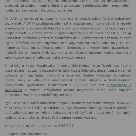
ilyen eredményt, az adott cégnek lehetősége nyílik a csomag megvásárlására,
amelynek birtokában megjelenítheti a tanúsítványt üzlethelyiségében, e-mailjeiben,
honlapján, levélpapírján, illetve szóróanyagain.
Az ÜVVK „tanúsítványa” azt sugallja, hogy egy vállalkozás átfogó feltételrendszernek
tesz eleget. A GVH vizsgálata azonban azt állapította meg, hogy a cég által végzett
elemzés egyáltalán nem volt teljes körű, sőt, saját előadása szerint is kizárólag előre
meghatározott, alacsony számú kifejezés algoritmikus szűrésére terjedt ki. Az így
kibocsátott „tanúsítvány” ezért valós minősítés nélkül ösztönözhette a vásárlókat olyan
ügyleti döntésre, amelyet egyébként nem vagy másként hoztak volna meg. Az ilyen
megtévesztés a fogyasztókkal szembeni tisztességtelen kereskedelmi gyakorlatnak
minősül. Szintén jogsértőnek bizonyult a cég hasonló tartalmú kommunikációja a
vállalkozások megrendelési szándékának ösztönzésére.
A hatóság a bírság kiszabásakor kiemelt jelentőséggel vette figyelembe, hogy a
jogsértés jelentős számú fogyasztót és vállalkozást (több mint tízezer céget) ért el, így
potenciálisan nagy hatást gyakorolt a versenyre. Szintén különösen felróhatónak
találta, hogy a vállalkozás működésének egésze alapszik a tisztességtelen
kereskedelmi gyakorlaton. Mindemellett a GVH 2016-ban már
elmarasztalta a
vállalkozást
a mostani vizsgálattal azonos magatartás miatt, ezért súlyosító
tényezőként kezelte az ismétlődő jogsértést is.
Így a GVH a vállalkozás árbevétele alapján kiszabható maximális összegre, 11.076.400
Ft-ra bírságolta az ÜVVK-t, és eltiltotta a jogsértő kereskedelmi gyakorlat folytatásától
is. A vállalkozásnak e mellett tájékoztatnia kell ügyfeleit a jogsértésről, honlapján
pedig ismertetnie kell a hatóság határozatának rendelkezéseit.
Az ügy hivatali nyilvántartási száma: Vj/63/2017.
Budapest, 2018. november 26.