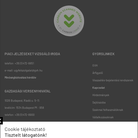
PIACI JELZÉSEKET VIZSGÁLÓ IRODA
GYORSLINKEK
telefon: +36 (1) 472-8851
GVH
e-mail: ugyfelszolgalat@gvh.hu
Árfigyelő
Minőségbiztosítási kérdőív
Visszaélés-bejelentési rendszerek
Kapcsolat
GAZDASÁGI VERSENYHIVATAL
Hirdetmények
1026 Budapest, Riadó u. 5-11.
Sajtószoba
levélcím: 1534 Budapest Pf.: 958
Szakmai felhasználóknak
telefon: +36 (1) 472-8900
Vállalkozásoknak
Fogyasztóknak
Cookie tájékoztató
Podcast
Tisztelt látogatónk!