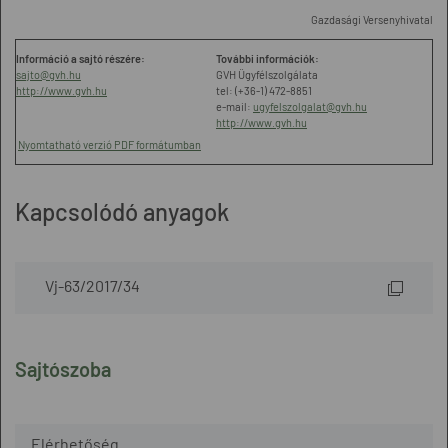
Gazdasági Versenyhivatal
Információ a sajtó részére:
További információk:
sajto@gvh.hu
GVH Ügyfélszolgálata
http://www.gvh.hu
tel: (+36-1) 472-8851
e-mail:
ugyfelszolgalat@gvh.hu
http://www.gvh.hu
Nyomtatható verzió PDF formátumban
Kapcsolódó anyagok
Vj-63/2017/34
Sajtószoba
Elérhetőség