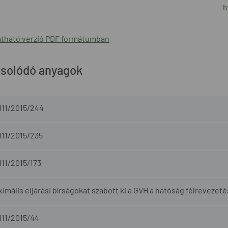
h
tható verzió PDF formátumban
solódó anyagok
111/2015/244
111/2015/235
111/2015/173
imális eljárási bírságokat szabott ki a GVH a hatóság félrevezeté
111/2015/44