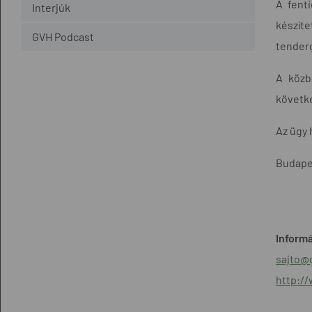
A fent
Interjúk
készít
GVH Podcast
tenderg
A közb
követke
Az ügy 
Budapes
Informá
sajto@
http:/