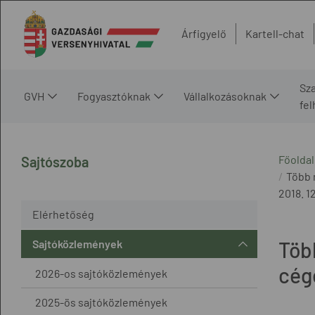
Árfigyelő
Kartell-chat
Sz
GVH
Fogyasztóknak
Vállalkozásoknak
fe
Főoldal
Sajtószoba
Több m
2018. 12
Elérhetőség
Sajtóközlemények
Több
cég
2026-os sajtóközlemények
2025-ös sajtóközlemények