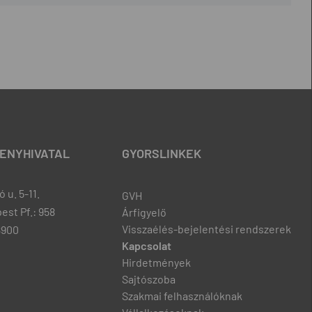
ENYHIVATAL
GYORSLINKEK
 u. 5-11.
GVH
est Pf.: 958
Árfigyelő
Visszaélés-bejelentési rendszerek
8900
Kapcsolat
Hirdetmények
Sajtószoba
Szakmai felhasználóknak