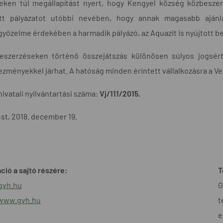
ieken túl megállapítást nyert, hogy Kengyel község közbesze
ett pályázatot utóbbi nevében, hogy annak magasabb ajánlat
yőzelme érdekében a harmadik pályázó, az Aquazit is nyújtott b
eszerzéseken történő összejátszás különösen súlyos jogsér
zményekkel járhat. A hatóság minden érintett vállalkozásra a Ver
hivatali nyilvántartási száma:
Vj/111/2015.
t, 2018. december 19.
ció a sajtó részére:
T
gvh.hu
G
/www.gvh.hu
t
e