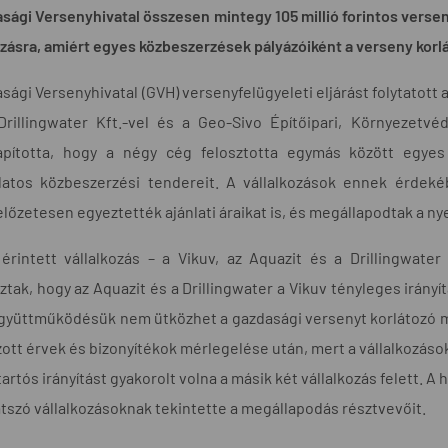
sági Versenyhivatal összesen mintegy 105 millió forintos verseny
ozásra, amiért egyes közbeszerzések pályázóiként a verseny kor
sági Versenyhivatal (GVH) versenyfelügyeleti eljárást folytatott a 
 Drillingwater Kft.-vel és a Geo-Sivo Építőipari, Környezetv
apította, hogy a négy cég felosztotta egymás között egyes t
latos közbeszerzési tendereit. A vállalkozások ennek érdek
 előzetesen egyeztették ajánlati áraikat is, és megállapodtak a n
érintett vállalkozás – a Vikuv, az Aquazit és a Drillingwate
ztak, hogy az Aquazit és a Drillingwater a Vikuv tényleges irányí
gyüttműködésük nem ütközhet a gazdasági versenyt korlátozó me
zott érvek és bizonyítékok mérlegelése után, mert a vállalkozáso
tartós irányítást gyakorolt volna a másik két vállalkozás felett
tszó vállalkozásoknak tekintette a megállapodás résztvevőit.