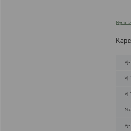
Nyomta
Kapc
Vj-
Vj-
Vj-
Max
Vj-