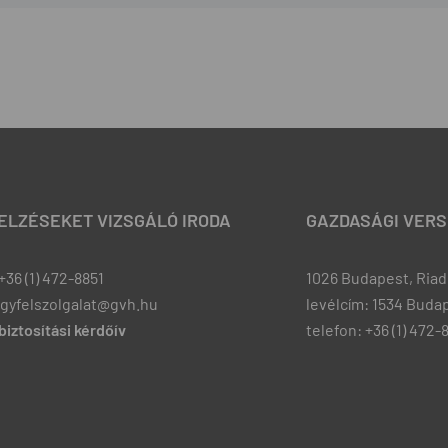
JELZÉSEKET VIZSGÁLÓ IRODA
GAZDASÁGI VERS
+36 (1) 472-8851
1026 Budapest, Riadó
ugyfelszolgalat@gvh.hu
levélcím: 1534 Budap
iztosítási kérdőív
telefon: +36 (1) 472-