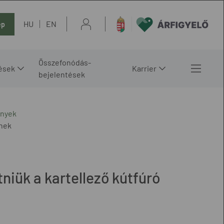
HU
EN
ép
Összefonódás-
ések
Karrier
bejelentések
ények
knek
tniük a kartellező kútfúró