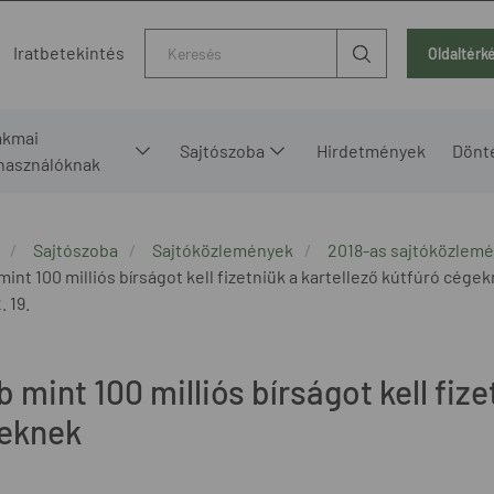
Kereső
Iratbetekintés
Oldaltérk
akmai
Sajtószoba
Hirdetmények
Dönt
lhasználóknak
Sajtószoba
Sajtóközlemények
2018-as sajtóközlem
int 100 milliós bírságot kell fizetniük a kartellező kútfúró cége
. 19.
 mint 100 milliós bírságot kell fize
eknek