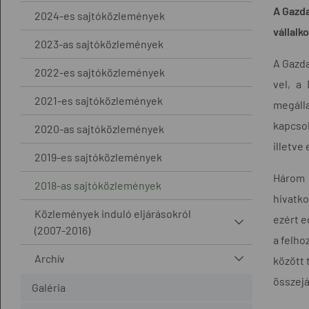
A Gazda
2024-es sajtóközlemények
vállalk
2023-as sajtóközlemények
A Gazda
2022-es sajtóközlemények
vel, a
2021-es sajtóközlemények
megáll
kapcso
2020-as sajtóközlemények
illetve
2019-es sajtóközlemények
Három 
2018-as sajtóközlemények
hivatko
Közlemények induló eljárásokról
ezért e
(2007-2016)
a felho
Archív
között 
összejá
Galéria