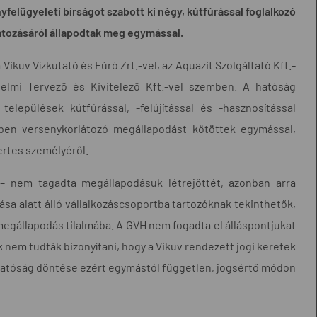
felügyeleti bírságot szabott ki négy, kútfúrással foglalkozó
látozásáról állapodtak meg egymással.
Vikuv Vízkutató és Fúró Zrt.-vel, az Aquazit Szolgáltató Kft.-
édelmi Tervező és Kivitelező Kft.-vel szemben. A hatóság
elepülések kútfúrással, -felújítással és -hasznosítással
ében versenykorlátozó megállapodást kötöttek egymással,
yertes személyéről.
r – nem tagadta megállapodásuk létrejöttét, azonban arra
tása alatt álló vállalkozáscsoportba tartozóknak tekinthetők,
gállapodás tilalmába. A GVH nem fogadta el álláspontjukat
k nem tudták bizonyítani, hogy a Vikuv rendezett jogi keretek
. A hatóság döntése ezért egymástól független, jogsértő módon