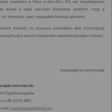
rzése esetében a Vikuv a Geo-Sivo Kft.-vel megállapodva
i árával a saját nyerését biztosítsa, amellett, hogy a
e ún. támogató, azaz, magasabb összegű ajánlatot.
tésnek minősül, és bizonyos esetekben akár büntetőjogi
senytörvény szerint kiszabható maximális bírságot rótta ki.
Gazdasági Versenyhivatal
ovábbi információk:
VH Ügyfélszolgálata
el: (+36-1) 472-8851
-mail:
ugyfelszolgalat@gvh.hu