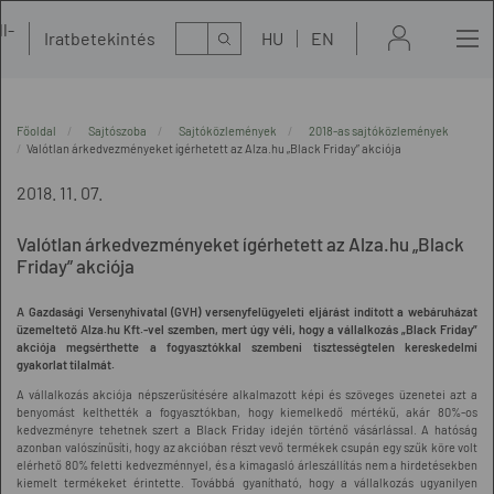
l-
Kereső
Iratbetekintés
HU
EN
t
Főoldal
Sajtószoba
Sajtóközlemények
2018-as sajtóközlemények
Valótlan árkedvezményeket ígérhetett az Alza.hu „Black Friday” akciója
2018. 11. 07.
Valótlan árkedvezményeket ígérhetett az Alza.hu „Black
Friday” akciója
A Gazdasági Versenyhivatal (GVH) versenyfelügyeleti eljárást indított a webáruházat
üzemeltető Alza.hu Kft.-vel szemben, mert úgy véli, hogy a vállalkozás „Black Friday”
akciója megsérthette a fogyasztókkal szembeni tisztességtelen kereskedelmi
gyakorlat tilalmát.
A vállalkozás akciója népszerűsítésére alkalmazott képi és szöveges üzenetei azt a
benyomást kelthették a fogyasztókban, hogy kiemelkedő mértékű, akár 80%-os
kedvezményre tehetnek szert a Black Friday idején történő vásárlással. A hatóság
azonban valószínűsíti, hogy az akcióban részt vevő termékek csupán egy szűk köre volt
elérhető 80% feletti kedvezménnyel, és a kimagasló árleszállítás nem a hirdetésekben
kiemelt termékeket érintette. Továbbá gyanítható, hogy a vállalkozás ugyanilyen