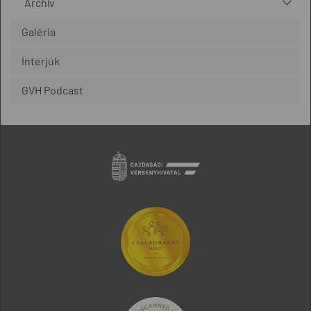
Archív
Galéria
Interjúk
GVH Podcast