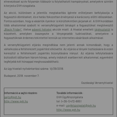
elnevezéssel az év folyamán többször is folytathatott kampányokat, amelyekre szintén
kiterjed a GVH vizsgálata.
Az akció, különösen a jelentős megtakarítás ígérete erőteljesen befolyásolja a
fogyasztói döntéseket, és e hatás fokozottan érvényesül a karácsony előtti időszakban.
Fontos azonban, hogy a vásárlók ilyenkor is körültekintően járjanak el. A GVH korábban
több alkalommal szabott ki versenyfelügyeleti bírságot a fogyasztókat megtévesztő
„Black Friday”
, illetve
adventi hétvégi
akciók miatt. A Hivatal emellett
tájékoztatót
is
közzétett, amelyben összegezte a lényegesebb tudnivalókat, amelyekre a
fogyasztóknak érdemes tekintettel lenniük az internetes vásárlások alkalmával.
A versenyfelügyeleti eljárás megindítása nem jelenti annak kimondását, hogy a
vállalkozás a feltételezett jogsértést elkövette. Az eljárás a tények tisztázására és ezen
keresztül a feltételezett jogsértés bizonyítására irányul. Az eljárás lefolytatására
biztosított időtartam három hónap, amely indokolt esetben két alkalommal, egyenként
legfeljebb két hónappal meghosszabbítható.
Az ügy hivatali nyilvántartási száma: Vj/39/2018.
Budapest, 2018. november 7.
Gazdasági Versenyhivatal
Információ a sajtó részére:
További információk:
sajto@gvh.hu
GVH Ügyfélszolgálata
http://www.gvh.hu
tel: (+36-1) 472-8851
e-mail:
ugyfelszolgalat@gvh.hu
http://www.gvh.hu