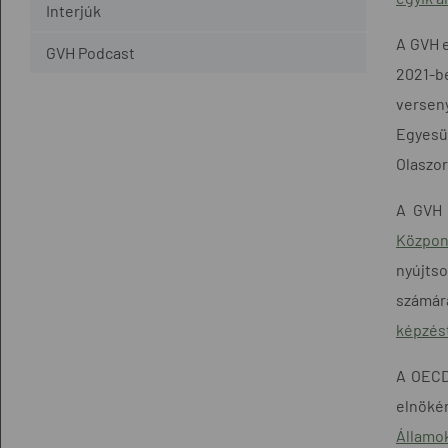
Interjúk
A GVH e
GVH Podcast
2021-b
verseny
Egyesü
Olaszor
A GVH 
Közpon
nyújtso
számár
képzés
A OECD
elnöké
Államo