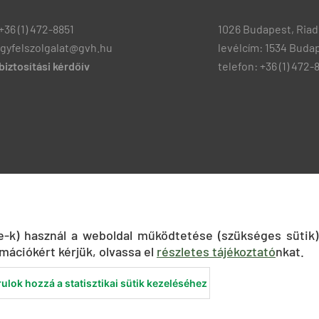
+36 (1) 472-8851
1026 Budapest, Riadó
ugyfelszolgalat@gvh.hu
levélcím: 1534 Budap
iztosítási kérdőív
telefon: +36 (1) 472-
ie-k) használ a weboldal működtetése (szükséges sütik)
mációkért kérjük, olvassa el
részletes tájékoztató
nkat.
ulok hozzá a statisztikai sütik kezeléséhez
nyilatkozat
Közadatkereső
Süti beállítások
ÁSZF