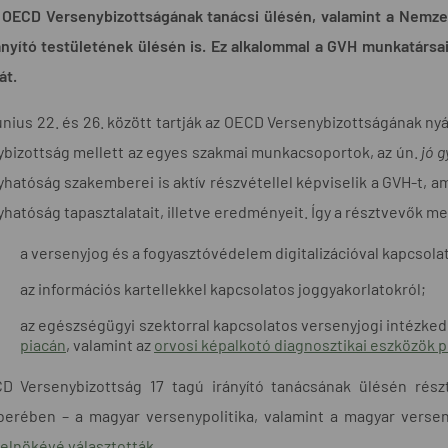
z OECD Versenybizottságának tanácsi ülésén, valamint a Nemze
ányító testületének ülésén is. Ez alkalommal a GVH munkatárs
át.
únius 22. és 26. között tartják
az OECD Versenybizottságának nyár
bizottság mellett az egyes szakmai munkacsoportok, az ún.
jó 
hatóság szakemberei is aktív részvétellel képviselik a GVH-t, 
hatóság tapasztalatait, illetve eredményeit. Így a résztvevők 
a versenyjog és a fogyasztóvédelem digitalizációval kapcsolato
az információs kartellekkel kapcsolatos joggyakorlatokról;
az egészségügyi szektorral kapcsolatos versenyjogi intézked
piacán
, valamint az
orvosi képalkotó diagnosztikai eszközök pi
D Versenybizottság 17 tagú irányító tanácsának ülésén rész
erében – a magyar versenypolitika, valamint a magyar vers
lelnökévé választották
.