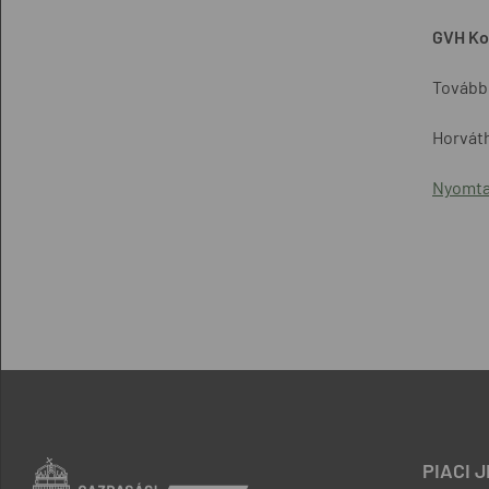
GVH Ko
További
Horváth
Nyomta
PIACI 