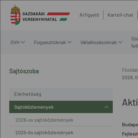
Árfigyelő
Kartell-chat
Sz
GVH
Fogyasztóknak
Vállalkozásoknak
fe
Főoldal
Sajtószoba
2026. 0
Elérhetőség
Akt
Sajtóközlemények
2026-os sajtóközlemények
Budape
2025-ös sajtóközlemények
Fejlesz