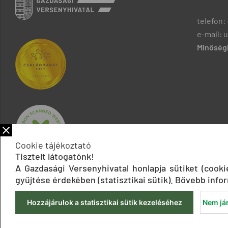
telefon: 
e-mail: 
Minőségb
Cookie tájékoztató
Tisztelt látogatónk!
A Gazdasági Versenyhivatal honlapja sütiket (cook
gyűjtése érdekében (statisztikai sütik). Bővebb infor
Hozzájárulok a statisztikai sütik kezeléséhez
Nem jár
Impresszum
Adatkezelési tájékoztatók
Akadálymentesítési 