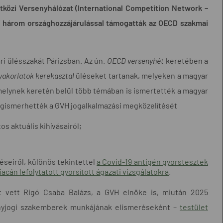
tközi Versenyhálózat (International Competition Network –
ai három országhozzájárulással támogatták az OECD szakmai
i ülésszakát Párizsban. Az ún.
OECD versenyhét
keretében a
gyakorlatok kerekasztal
üléseket tartanak, melyeken a magyar
amelynek keretén belül több témában is ismertették a magyar
megismerhették a GVH jogalkalmazási megközelítését
s aktuális kihívásairól;
éseiről, különös tekintettel
a Covid-19 antigén gyorstesztek
acán lefolytatott gyorsított ágazati vizsgálatokra
.
t vett Rigó Csaba Balázs, a GVH elnöke is, miután 2025
enyjogi szakemberek munkájának elismeréseként –
testület