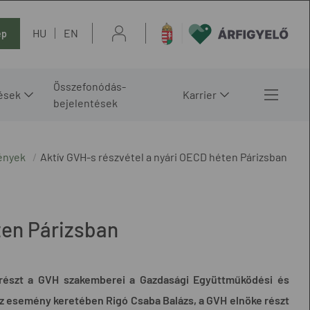
HU
EN
ép
Összefonódás-
ések
Karrier
bejelentések
ények
Aktív GVH-s részvétel a nyári OECD héten Párizsban
ten Párizsban
k részt a GVH szakemberei a Gazdasági Együttműködési és
Az esemény keretében Rigó Csaba Balázs, a GVH elnöke részt