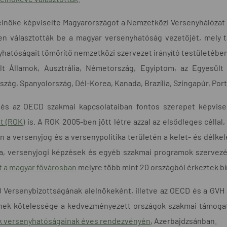
lnöke képviselte Magyarországot a Nemzetközi Versenyhálózat i
en választották be a magyar versenyhatóság vezetőjét, mely 
hatóságait tömörítő nemzetközi szervezet irányító testületében
lt Államok, Ausztrália, Németország, Egyiptom, az Egyesült K
szág, Spanyolország, Dél-Korea, Kanada, Brazília, Szingapúr, Port
és az OECD szakmai kapcsolataiban fontos szerepet képvis
t (ROK)
is. A ROK 2005-ben jött létre azzal az elsődleges célla
n a versenyjog és a versenypolitika területén a kelet- és délke
a, versenyjogi képzések és egyéb szakmai programok szervezé
t a magyar fővárosban
melyre több mint 20 országból érkeztek bí
 Versenybizottságának alelnökeként, illetve az OECD és a GVH
nek kötelessége a kedvezményezett országok szakmai támoga
k versenyhatóságainak éves rendezvényén
, Azerbajdzsánban.