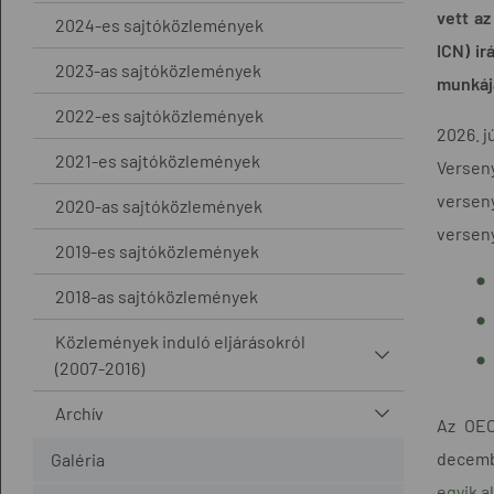
vett a
2024-es sajtóközlemények
ICN) ir
2023-as sajtóközlemények
munkáj
2022-es sajtóközlemények
2026. j
2021-es sajtóközlemények
Verseny
verseny
2020-as sajtóközlemények
verseny
2019-es sajtóközlemények
2018-as sajtóközlemények
Közlemények induló eljárásokról
(2007-2016)
Archív
Az OEC
decemb
Galéria
egyik a