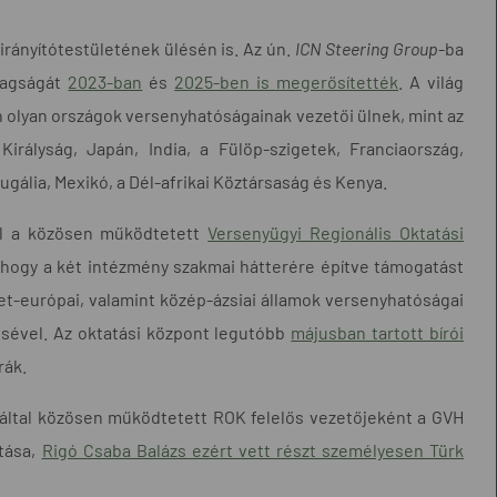
rányítótestületének ülésén is. Az ún.
ICN Steering Group
-ba
tagságát
2023-ban
és
2025-ben is megerősítették
. A világ
 olyan országok versenyhatóságainak vezetői ülnek, mint az
irályság, Japán, India, a Fülöp-szigetek, Franciaország,
ugália, Mexikó, a Dél-afrikai Köztársaság és Kenya.
el a közösen működtetett
Versenyügyi Regionális Oktatási
l, hogy a két intézmény szakmai hátterére építve támogatást
let-európai, valamint közép-ázsiai államok versenyhatóságai
sével. Az oktatási központ legutóbb
májusban tartott bírói
rák.
 által közösen működtetett ROK felelős vezetőjeként a GVH
tása,
Rigó Csaba Balázs ezért vett részt személyesen Türk