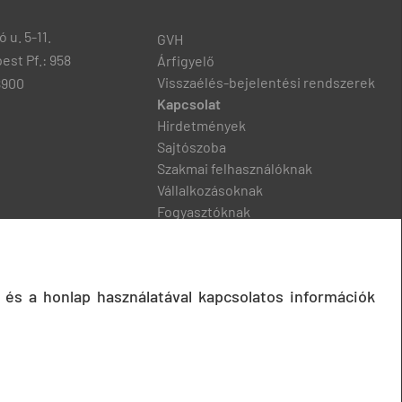
 u. 5-11.
GVH
est Pf.: 958
Árfigyelő
Visszaélés-bejelentési rendszerek
8900
Kapcsolat
Hirdetmények
Sajtószoba
Szakmai felhasználóknak
Vállalkozásoknak
Fogyasztóknak
Podcast
 és a honlap használatával kapcsolatos információk
© 2020 Gazdasági Versenyhivatal