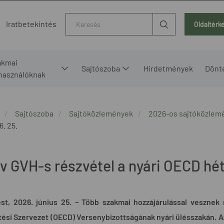
Kereső
Iratbetekintés
Oldaltérk
akmai
Sajtószoba
Hirdetmények
Dönt
lhasználóknak
Sajtószoba
Sajtóközlemények
2026-os sajtóközlem
6. 25.
ív GVH-s részvétel a nyári OECD hé
st, 2026. június 25. – Több szakmai hozzájárulással veszne
tési Szervezet (OECD) Versenybizottságának nyári ülésszakán. 