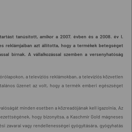
rtást tanúsított, amikor a 2007. évben és a 2008. év I.
 reklámjaiban azt állította, hogy a termékek betegséget
ással bírnak. A vállalkozással szemben a versenyhatóság
lapokon, a televíziós reklámokban, a televíziós közvetlen
általános üzenet az volt, hogy a termék emberi egészséget
 valóságát minden esetben a közreadójának kell igazolnia. Az
elezettségének, hogy bizonyítsa, a Kaschmir Gold mágneses
si zavarai vagy rendellenességei gyógyítására, gyógyhatás