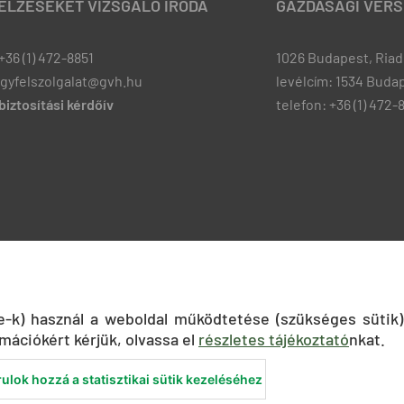
JELZÉSEKET VIZSGÁLÓ IRODA
GAZDASÁGI VERS
+36 (1) 472-8851
1026 Budapest, Riadó
ugyfelszolgalat@gvh.hu
levélcím: 1534 Budap
iztosítási kérdőív
telefon: +36 (1) 472-
ie-k) használ a weboldal működtetése (szükséges sütik)
mációkért kérjük, olvassa el
részletes tájékoztató
nkat.
ulok hozzá a statisztikai sütik kezeléséhez