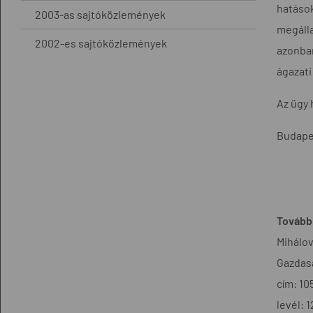
hatáso
2003-as sajtóközlemények
megáll
2002-es sajtóközlemények
azonban
ágazati
Az ügy 
Budapes
További
Mihálov
Gazdasá
cím: 10
levél: 