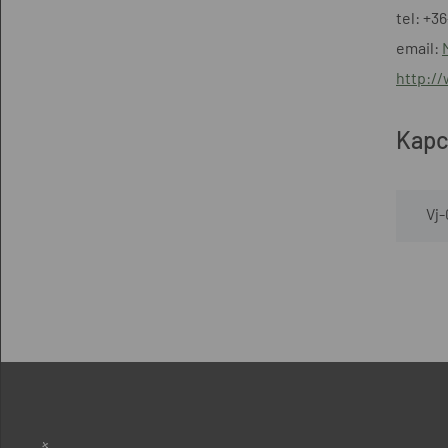
tel: +3
email:
http:/
Kapc
Vj