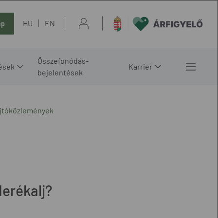
HU
EN
ép
Összefonódás-
ések
Karrier
bejelentések
ajtóközlemények
erékalj?