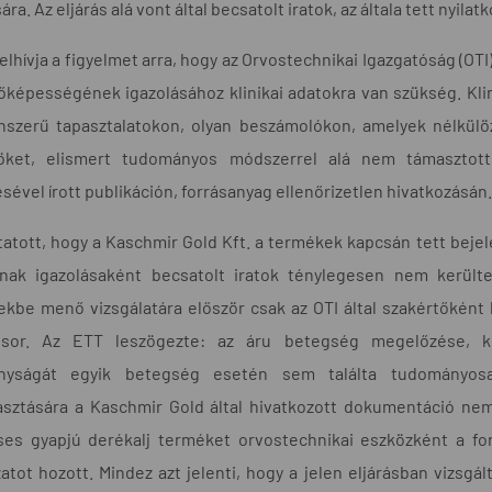
ára. Az eljárás alá vont által becsatolt iratok, az általa tett nyila
elhívja a figyelmet arra, hogy az Orvostechnikai Igazgatóság (OTI
tőképességének igazolásához klinikai adatokra van szükség. Kli
enszerű tapasztalatokon, olyan beszámolókon, amelyek nélkül
öket, elismert tudományos módszerrel alá nem támasztott
sével írott publikáción, forrásanyag ellenőrizetlen hivatkozásán.
atott, hogy a Kaschmir Gold Kft. a termékek kapcsán tett bejel
inak igazolásaként becsatolt iratok ténylegesen nem kerülte
ekbe menő vizsgálatára először csak az OTI által szakértőkén
 sor. Az ETT leszögezte: az áru betegség megelőzése, ke
nyságát egyik betegség esetén sem találta tudományos
asztására a Kaschmir Gold által hivatkozott dokumentáció ne
es gyapjú derékalj terméket orvostechnikai eszközként a forg
atot hozott. Mindez azt jelenti, hogy a jelen eljárásban vizs