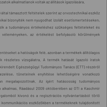
tkozatok alkalmatlanok voltak az állítások igazolására.
) által támasztott feltételek szerint az orvostechnikai eszköz
nikai bizonyíték nem nyugodhat izolált esetismertetéseken,
özik a tudományos értékeléshez szükséges feltételeket és
 véleményeken, az értékelést befolyásoló körülmények
entéseket a hatóságok felé, azonban a termékek állítólagos
k részletes vizsgálatra. A termék hatását igazoló iratok
t kirendelt Egészségügyi Tudományos Tanács (ETT) részéről
zelése, tüneteinek enyhítése lehetőségére vonatkozó
an megalapozottnak. Az ígért hatásosság tudományos
m alkalmas. Ráadásul 2009 októberében az OTI a Kaschmir
alomból kivonó és a regisztrációs nyilvántartásból törlő
gált kommunikációs eszközökben a termékeknek tulajdonított