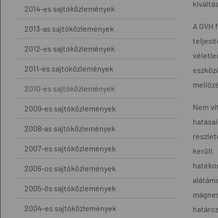
kiváltás
2014-es sajtóközlemények
A GVH f
2013-as sajtóközlemények
teljesí
2012-es sajtóközlemények
véletl
2011-es sajtóközlemények
eszköz
mellőzé
2010-es sajtóközlemények
Nem vit
2009-es sajtóközlemények
hatása
2008-as sajtóközlemények
részlet
2007-es sajtóközlemények
került
hatéko
2006-os sajtóközlemények
alátám
2005-ös sajtóközlemények
mágnes
2004-es sajtóközlemények
határoz