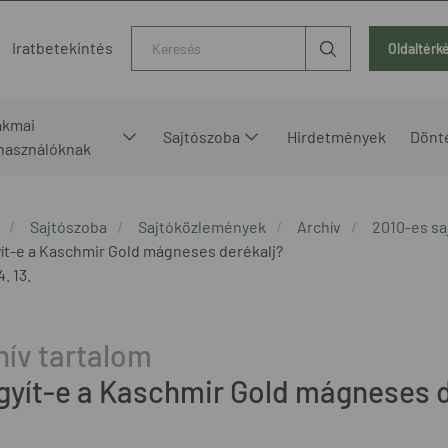
Kereső
Iratbetekintés
Oldaltérk
akmai
Sajtószoba
Hirdetmények
Dönt
lhasználóknak
Sajtószoba
Sajtóközlemények
Archív
2010-es s
ít-e a Kaschmir Gold mágneses derékalj?
. 13.
gyít-e a Kaschmir Gold mágneses d