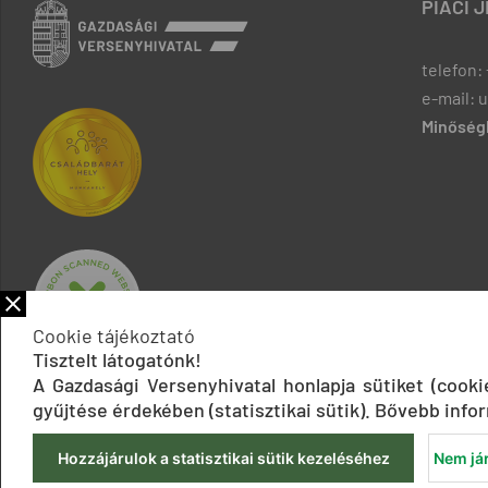
PIACI 
telefon: 
e-mail: 
Minőségb
Cookie tájékoztató
Tisztelt látogatónk!
A Gazdasági Versenyhivatal honlapja sütiket (cook
gyűjtése érdekében (statisztikai sütik). Bővebb infor
Hozzájárulok a statisztikai sütik kezeléséhez
Nem jár