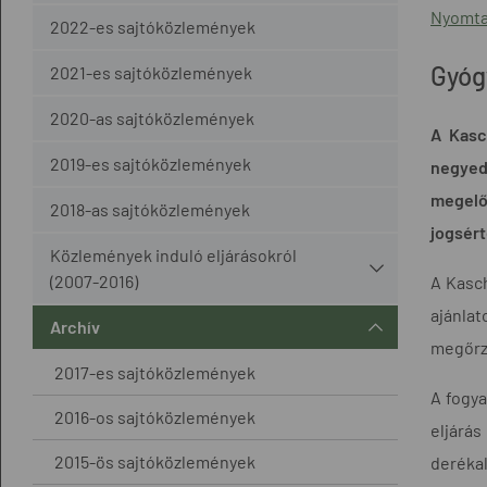
Nyomta
2022-es sajtóközlemények
Gyóg
2021-es sajtóközlemények
2020-as sajtóközlemények
A Kasc
2019-es sajtóközlemények
negyed
megelő
2018-as sajtóközlemények
jogsért
Közlemények induló eljárásokról
(2007-2016)
A Kasch
ajánla
Archív
megőrző
2017-es sajtóközlemények
A fogya
2016-os sajtóközlemények
eljárás
2015-ös sajtóközlemények
derékal