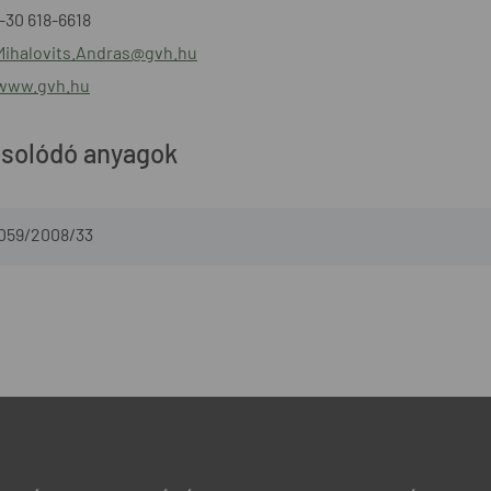
6-30 618-6618
Mihalovits.Andras@gvh.hu
/www.gvh.hu
solódó anyagok
-059/2008/33