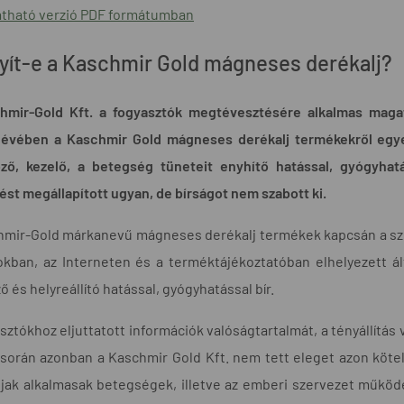
tható verzió PDF formátumban
yít-e a Kaschmir Gold mágneses derékalj?
hmir-Gold Kft. a fogyasztók megtévesztésére alkalmas magata
évében a Kaschmir Gold mágneses derékalj termékekről egyes
ző, kezelő, a betegség tüneteit enyhítő hatással, gyógyhat
ést megállapított ugyan, de bírságot nem szabott ki.
mir-Gold márkanevű mágneses derékalj termékek kapcsán a szóró
tokban, az Interneten és a terméktájékoztatóban elhelyezett 
 és helyreállító hatással, gyógyhatással bír.
sztókhoz eljuttatott információk valóságtartalmát, a tényállítás
 során azonban a Kaschmir Gold Kft. nem tett eleget azon köt
jak alkalmasak betegségek, illetve az emberi szervezet működé