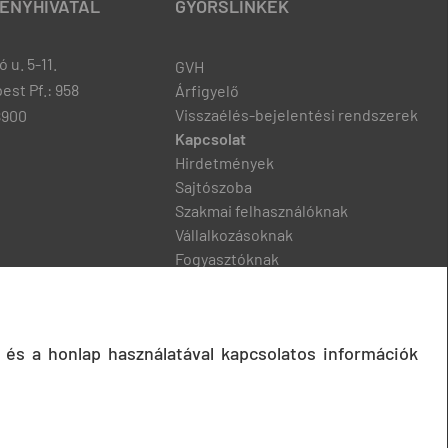
ENYHIVATAL
GYORSLINKEK
 u. 5-11.
GVH
est Pf.: 958
Árfigyelő
Visszaélés-bejelentési rendszerek
8900
Kapcsolat
Hirdetmények
Sajtószoba
Szakmai felhasználóknak
Vállalkozásoknak
Fogyasztóknak
Podcast
 és a honlap használatával kapcsolatos információk