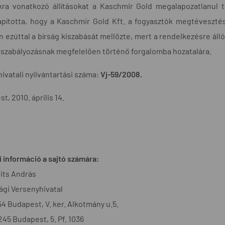
kra vonatkozó állításokat a Kaschmir Gold megalapozatlanul 
apította, hogy a Kaschmir Gold Kft. a fogyasztók megtéveszté
 ezúttal a bírság kiszabását mellőzte, mert a rendelkezésre álló
 szabályozásnak megfelelően történő forgalomba hozatalára.
hivatali nyilvántartási száma:
Vj-59/2008.
t, 2010. április 14.
 információ a sajtó számára:
its András
gi Versenyhivatal
54 Budapest, V. ker. Alkotmány u.5.
1245 Budapest, 5. Pf. 1036