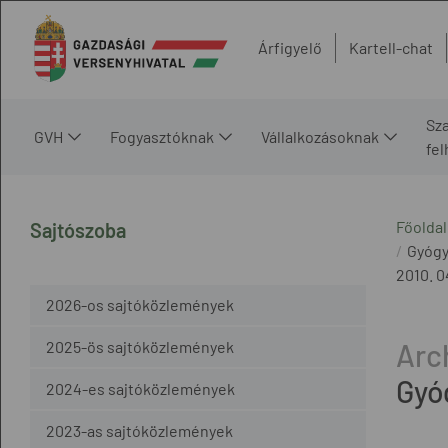
Árfigyelő
Kartell-chat
Sz
GVH
Fogyasztóknak
Vállalkozásoknak
fe
Főoldal
Sajtószoba
Gyógy
2010. 04
2026-os sajtóközlemények
2025-ös sajtóközlemények
Gyó
2024-es sajtóközlemények
2023-as sajtóközlemények