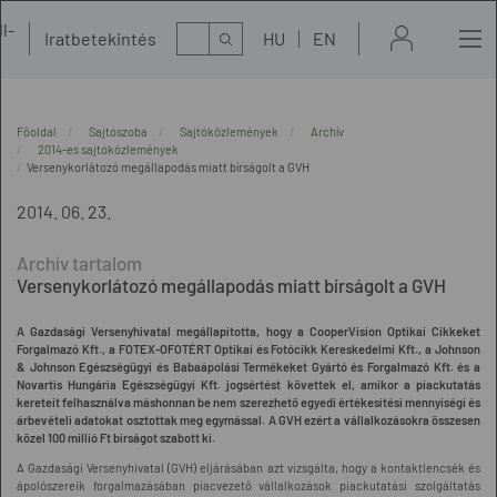
l-
Kereső
Iratbetekintés
HU
EN
t
Főoldal
Sajtószoba
Sajtóközlemények
Archív
2014-es sajtóközlemények
Versenykorlátozó megállapodás miatt bírságolt a GVH
2014. 06. 23.
Versenykorlátozó megállapodás miatt bírságolt a GVH
A Gazdasági Versenyhivatal megállapította, hogy a CooperVision Optikai Cikkeket
Forgalmazó Kft., a FOTEX-OFOTÉRT Optikai és Fotócikk Kereskedelmi Kft., a Johnson
& Johnson Egészségügyi és Babaápolási Termékeket Gyártó és Forgalmazó Kft. és a
Novartis Hungária Egészségügyi Kft. jogsértést követtek el, amikor a piackutatás
kereteit felhasználva máshonnan be nem szerezhető egyedi értékesítési mennyiségi és
árbevételi adatokat osztottak meg egymással. A GVH ezért a vállalkozásokra összesen
közel 100 millió Ft bírságot szabott ki.
A Gazdasági Versenyhivatal (GVH) eljárásában azt vizsgálta, hogy a kontaktlencsék és
ápolószereik forgalmazásában piacvezető vállalkozások piackutatási szolgáltatás