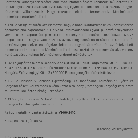
keretében versenykorlátozásra alkalmas információcsere rendszert működtettek-e,
amikor olyan üzleti adatokat osztottak meg egymással, amelyek tartalmazták az egyes
résztvevő vállalkozások Magyarországon eladott termékeinek közelmúltbeli
mennyiségi és árbevételi adatait.
A GVH a vizsgálat során azt elemezte, hogy a hazai kontaktlencse és kontaktlencse
ápolószer piac sajátosságait, illetve az információcsere egyedi jellemzőit figyelembe
véve a felek magatartása járhatott-e a verseny korlátozásával, torzításával. A GVH
megállapította, hogy a vállalkozások azzal, hogy nyilvános forrásból el nem érhető,
termékszegmensekre és cégekre lebontott egyedi árbevételi és az értékesített
mennyiséggel kapcsolatos közelmúltbeli adatokat osztottak meg egymással, a verseny
korlátozására alkalmas információs rendszert működtettek.
A GVH e jogsértés miatt a CooperVision Optikai Cikkeket Forgalmazó Kft.-t 15 400 000
Ft, a FOTEX-OFOTÉRT Optikai és Fotócikk Kereskedelmi Kft.-t 48 900 000 Ft, a Novartis
Hungária Egészségügyi Kft.-t 34 500 000 Ft bírság megfizetésére kötelezte.
A GVH a Johnson & Johnson Egészségügyi és Babaápolási Termékeket Gyártó és
Forgalmazó Kft.-vel szemben a vállalkozás által benyújtott engedékenységi kérelemre
tekintettel mellőzte a bírság kiszabását.
A GHV a „Kleffmann & Partner” Piackutató, Szolgáltató Kft.-vel szemben az eljárást
bizonyítottság hiányában megszüntette.
Az ügy hivatali nyilvántartási száma:
Vj-96/2010.
Budapest, 2014. június 23.
Gazdasági Versenyhivatal
Információ a sajtó részére: