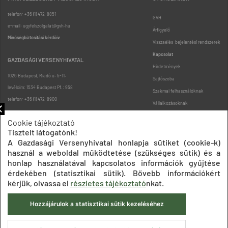
telefon: +36 (1) 472-8851
GVH
e-mail: ugyfelszolgalat@gvh.hu
Árfigyelő
Minőségbiztosítási kérdőív
Visszaélés-bejelentési rendszerek
Kapcsolat
GAZDASÁGI VERSENYHIVATAL
Hirdetmények
1026 Budapest, Riadó u. 5-11.
Sajtószoba
levélcím: 1534 Budapest Pf.: 958
Szakmai felhasználóknak
telefon: +36 (1) 472-8900
Vállalkozásoknak
Fogyasztóknak
Cookie tájékoztató
Podcast
Tisztelt látogatónk!
Oldaltérkép
A Gazdasági Versenyhivatal honlapja sütiket (cookie-k)
használ a weboldal működtetése (szükséges sütik) és a
honlap használatával kapcsolatos információk gyűjtése
érdekében (statisztikai sütik). Bővebb információkért
kérjük, olvassa el
részletes tájékoztató
nkat.
Hozzájárulok a statisztikai sütik kezeléséhez
Impresszum
Adatkezelési tájékoztatók
Akadálymentesítési nyilatkozat
Közadatkereső
Süti beállítások
ÁSZF