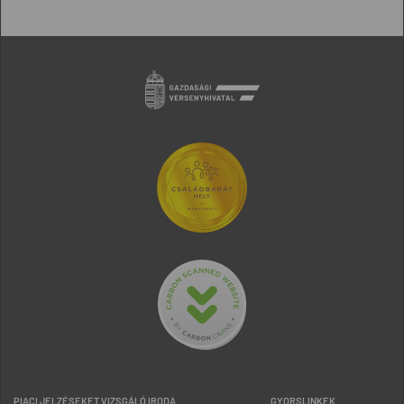
PIACI JELZÉSEKET VIZSGÁLÓ IRODA
GYORSLINKEK