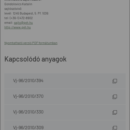
Gondolovics Katalin
sajtószóvivő
levél: 1245 Budapest, 5. Pf. 1036
tel: (+36-1) 472-8902
email:
sajto@gvh.hu
http://www.gvh.hu
Nyomtatható verzió PDF formátumban
Kapcsolódó anyagok
Vj-96/2010/394
Vj-96/2010/370
Vj-96/2010/330
Vj-96/2010/309