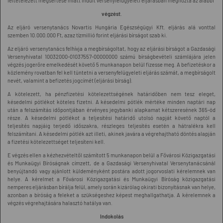
feltételezett megsértése miatt indult versenyfelügyeleti eljárásban meghozta az alábbi
végzést
.
Az eljáró versenytanács Novartis Hungária Egészségügyi Kft.
eljárás alá vonttal
szemben 10.000.000 Ft, azaz tízmillió forint eljárási bírságot szab ki.
Az eljáró versenytanács felhívja a megbírságoltat, hogy az eljárási bírságot a Gazdasági
Versenyhivatal 10032000-01037557-00000000 számú bírságbevételi számlájára jelen
végzés jogerőre emelkedését követő 5 munkanapon belül fizesse meg. A befizetéskor a
közlemény rovatban fel kell tüntetni a versenyfelügyeleti eljárás számát, a megbírságolt
nevét, valamint a befizetés jogcímét (eljárási bírság).
A kötelezett, ha pénzfizetési kötelezettségének határidőben nem tesz eleget,
késedelmi pótlékot köteles fizetni. A késedelmi pótlék mértéke minden naptári nap
után a felszámítás időpontjában érvényes jegybanki alapkamat kétszeresének 365-öd
része. A késedelmi pótlékot a teljesítési határidő utolsó napját követő naptól a
teljesítés napjáig terjedő időszakra, részleges teljesítés esetén a hátralékra kell
felszámítani. A késedelmi pótlék azt illeti, akinek javára a végrehajtható döntés alapján
a fizetési kötelezettséget teljesíteni kell.
E végzés ellen a kézhezvételtől számított 5 munkanapon belül a Fővárosi Közigazgatási
és Munkaügyi Bíróságnak címzett, de a Gazdasági Versenyhivatal Versenytanácsánál
benyújtandó vagy ajánlott küldeményként postára adott jogorvoslati kérelemnek van
helye. A kérelmet a Fővárosi Közigazgatási és Munkaügyi Bíróság közigazgatási
nemperes eljárásban bírálja felül, amely során kizárólag okirati bizonyításnak van helye,
azonban a bíróság a feleket a szükségeshez képest meghallgathatja. A kérelemnek a
végzés végrehajtására halasztó hatálya van.
Indokolás