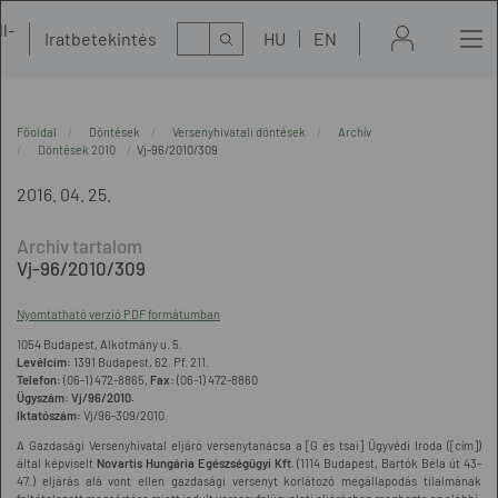
l-
Kereső
Iratbetekintés
HU
EN
t
Főoldal
Döntések
Versenyhivatali döntések
Archív
Döntések 2010
Vj-96/2010/309
2016. 04. 25.
Vj-96/2010/309
Nyomtatható verzió PDF formátumban
1054 Budapest, Alkotmány u. 5.
Levélcím:
1391 Budapest, 62. Pf. 211.
Telefon:
(06-1) 472-8865,
Fax:
(06-1) 472-8860
Ügyszám:
Vj/96/2010.
Iktatószám:
Vj/96-309/2010.
A Gazdasági Versenyhivatal eljáró versenytanácsa a [G és tsai] Ügyvédi Iroda ([cím])
által képviselt
Novartis Hungária Egészségügyi Kft.
(1114 Budapest, Bartók Béla út 43-
47.) eljárás alá vont ellen gazdasági versenyt korlátozó megállapodás tilalmának