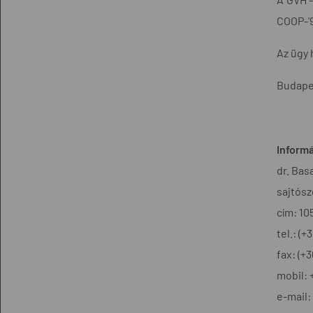
COOP-'9
Az ügy 
Budapes
Informá
dr. Bas
sajtósz
cím: 10
tel.: (
fax: (+
mobil: 
e-mail: