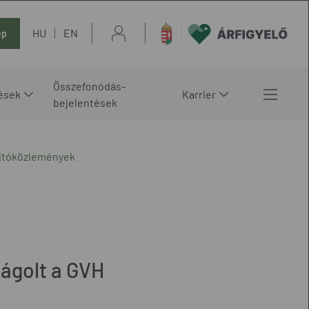
HU
EN
ép
Összefonódás-
ések
Karrier
bejelentések
ajtóközlemények
ságolt a GVH