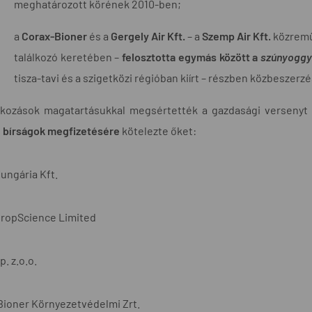
meghatározott körének 2010-ben;
a
Corax-Bioner
és a
Gergely Air Kft.
– a
Szemp Air Kft.
közreműk
találkozó keretében –
felosztotta egymás között a
szúnyoggyé
tisza-tavi és a szigetközi régióban kiírt – részben közbeszerzés
alkozások magatartásukkal megsértették a gazdasági versenyt 
i
bírságok megfizetésére
kötelezte őket:
ungária Kft.
CropScience Limited
p. z.o.o.
Bioner Környezetvédelmi Zrt.