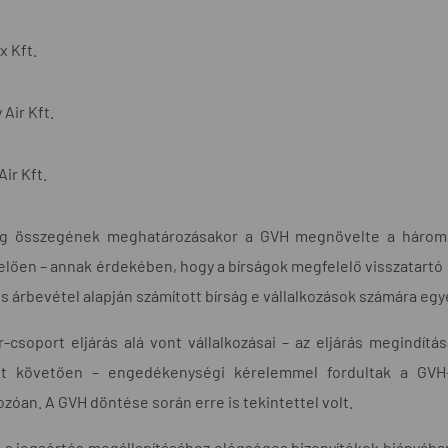
 Kft.
 Air Kft.
ir Kft.
ág összegének meghatározásakor a GVH megnövelte a három 
lően – annak érdekében, hogy a bírságok megfelelő visszatartó ha
s árbevétel alapján számított bírság e vállalkozások számára eg
-csoport eljárás alá vont vállalkozásai – az eljárás megindításá
st követően – engedékenységi kérelemmel fordultak a GVH-
zóan. A GVH döntése során erre is tekintettel volt.
 a jogsértés megállapításához elégséges bizonyítékok hiányában