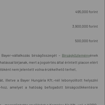
495.000 forint
3.900.000 forint
500.000 forint
Bayer-vállalkozás bírságösszegét –
Bírságközlemény
ének
tással bírjanak, mert a jogsértés által érintett piacon elért
yébként nem jelentett volna érzékelhető terhet.
t, illetve a Bayer Hungária Kft.-nél lebonyolított helyszíni
hoz, amelyet a hatóság befogadott bírságcsökkentésre
 – megszüntette az eljárást a Komplex Air Kft.-vel, a KOBO-