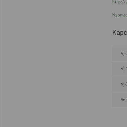
http:/
Nyomta
Kapc
Vj-
Vj-
Vj-
Ver