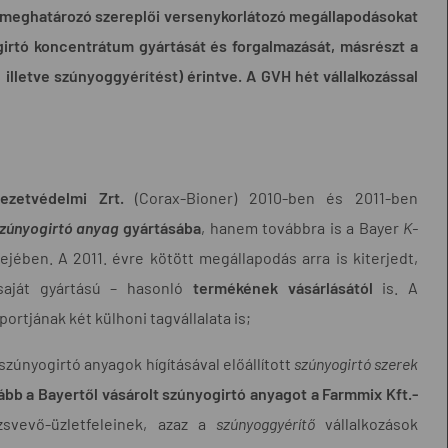
c meghatározó szereplői versenykorlátozó megállapodásokat
irtó koncentrátum gyártását és forgalmazását, másrészt a
 illetve szúnyoggyérítést) érintve. A GVH hét vállalkozással
zetvédelmi Zrt.
(Corax-Bioner) 2010-ben és 2011-ben
zúnyogirtó anyag
gyártásába
, hanem továbbra is a Bayer
K-
ében. A 2011. évre kötött megállapodás arra is kiterjedt,
aját gyártású – hasonló
termékének vásárlásától
is. A
tjának két külhoni tagvállalata is;
zúnyogirtó anyagok hígításával előállított
szúnyogirtó szerek
vább a Bayertől vásárolt szúnyogirtó anyagot a Farmmix Kft.-
svevő-üzletfeleinek, azaz a
szúnyoggyérítő
vállalkozások