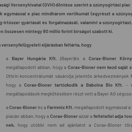
sági Versenyhivatal (GVH) döntése szerint a szúnyogirtási pia
ek egymással e piac mindhárom vertikumát (egyrészt a szúnyog
-irtószer gyártását és forgalmazását, valamint a szúnyogirtást,
 összesen mintegy 80 millió forint bírságot szabott ki.
 versenyfelügyeleti eljárásban feltárta, hogy
a
Bayer Hungária Kft.
(Bayer)és a
Corax-Bioner Környe
megállapodott abban, hogy a
Corax-Bioner nem kezd saját
s
Othrin
koncentrátumát vásárolja jelentős árkedvezmények fej
hogy a
Corax-Bioner tartózkodik a Bábolna Bio Kft.
– s
megállapodások megkötésében részt vett a Bayer AG cégcsopor
a
Corax-Bioner
és a
Farmmix Kft.
megállapodott egymással a s
piacán abban, hogy a
Corax-Bioner
azzal a
feltétellel adja to
nek,
hogy utóbbi nem ad ajánlatot a Corax-Bioner törz