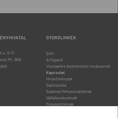
ENYHIVATAL
GYORSLINKEK
 u. 5-11.
GVH
est Pf.: 958
Árfigyelő
Visszaélés-bejelentési rendszerek
8900
Kapcsolat
Hirdetmények
Sajtószoba
Szakmai felhasználóknak
Vállalkozásoknak
Fogyasztóknak
Podcast