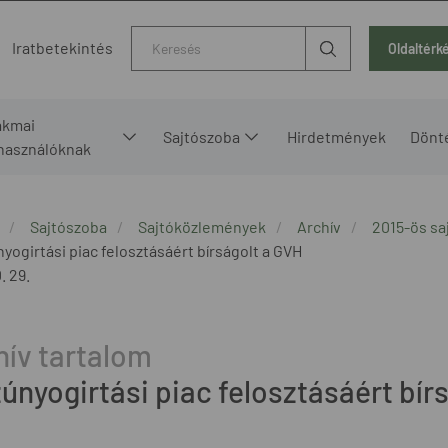
Kereső
Iratbetekintés
Oldaltérk
akmai
Sajtószoba
Hirdetmények
Dönt
lhasználóknak
Sajtószoba
Sajtóközlemények
Archív
2015-ös s
nyogirtási piac felosztásáért bírságolt a GVH
. 29.
zúnyogirtási piac felosztásáért bír