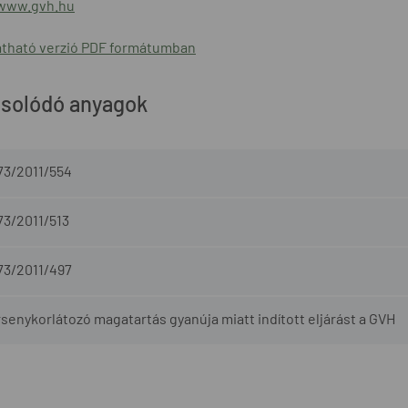
/www.gvh.hu
tható verzió PDF formátumban
solódó anyagok
73/2011/554
73/2011/513
73/2011/497
senykorlátozó magatartás gyanúja miatt indított eljárást a GVH