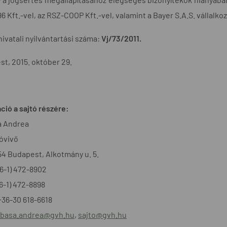
6 Kft.-vel, az RSZ-COOP Kft.-vel, valamint a Bayer S.A.S. vállalk
hivatali nyilvántartási száma:
Vj/73/2011.
t, 2015. október 29.
ció a sajtó részére:
a Andrea
óvivő
54 Budapest, Alkotmány u. 5.
+36-1) 472-8902
36-1) 472-8898
+36-30 618-6618
basa.andrea@gvh.hu
,
sajto@gvh.hu