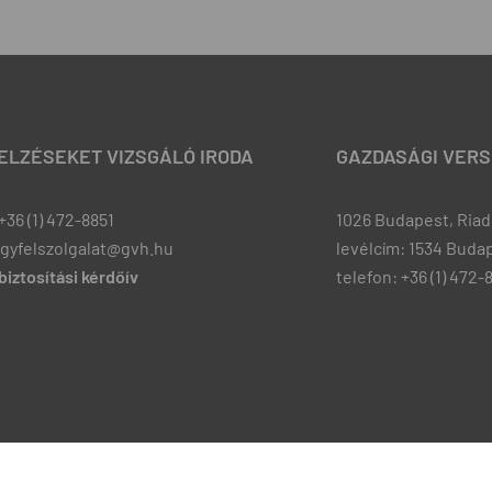
JELZÉSEKET VIZSGÁLÓ IRODA
GAZDASÁGI VERS
+36 (1) 472-8851
1026 Budapest, Riadó
ugyfelszolgalat@gvh.hu
levélcím: 1534 Budap
iztosítási kérdőív
telefon: +36 (1) 472-