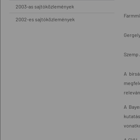
2003-as sajtóközlemények
Farmmix
2002-es sajtóközlemények
Gergely
Szemp A
A bírs
megfele
releván
A Bayer
kutatá
vonatko
A GVH –