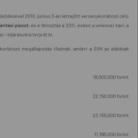
ödésével 2010. június 3-án létrejött versenykorlátozó célú
rítési piac
ot
, és e felosztás a 2011. évben a velencei-tavi, a
i – eljárásokra terjedt ki.
korlátozó megállapodás tilalmát, amiért a GVH az alábbiak
18.000.000 forint
22.150.000 forint
22.150.000 forint
11.385.000 forint