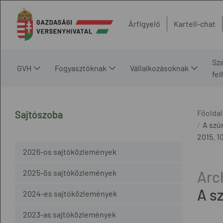
Árfigyelő
Kartell-chat
Sz
GVH
Fogyasztóknak
Vállalkozásoknak
fe
Főoldal
Sajtószoba
A szú
2015. 10
2026-os sajtóközlemények
2025-ös sajtóközlemények
A s
2024-es sajtóközlemények
2023-as sajtóközlemények