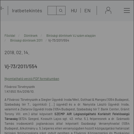
l-
Kereső
Iratbetekintés
HU
EN
t
Főoldal
Döntések
Bírósági döntések VJ szám alapján
Bírósági döntések 2011
Vj-73/2011/554
2018. 02. 14.
Vj-73/2011/554
Nyomtatható verzió PDF formátumban
Fővárosi Törvényszék
1.Kf.650.154/2016/10.
A Fővárosi Törvényszék a Siegler Ügyvédi Iroda/Weil, Gothsal & Manges (1054 Budapest,
Szabadság tér 7., ügyintéző: [...] ügyvéd) és a dr. Nanyista László Ügyvédi Iroda,
valamint a Zlatarov Ügyvédi Iroda (1054 Budapest, Szabadság tér 7. Bank Center, Gránit
Torony VIII. em.) által képviselt
SZEMP AIR Légiszolgáltató Korlátolt Felelősségű
Társaság
(6724 Szeged, Kossuth Lajos sgt. 43. mfsz. 5.), felperesnek a dr. Számadó
Tamás irodavezető jogtanácsos által képviselt Gazdasági Versenyhivatal (1054
Budapest, Alkotmány u. 5.) alperes ellen versenyügyben hozott közigazgatási határozat
bírósági felülvizsgálata iránt indult perében a Fővárosi Közigazgatási és Munkaügyi