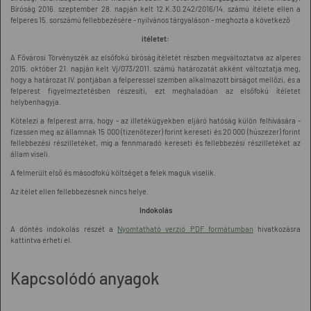
Bíróság 2016. szeptember 28. napján kelt 12.K.30.242/2016/14. számú ítélete ellen a
felperes 15. sorszámú fellebbezésére - nyilvános tárgyaláson - meghozta a következő
ítéletet:
A Fővárosi Törvényszék az elsőfokú bíróság ítéletét részben megváltoztatva az alperes
2015. október 21. napján kelt Vj/073/2011. számú határozatát akként változtatja meg,
hogy a határozat IV. pontjában a felperessel szemben alkalmazott bírságot mellőzi, és a
felperest figyelmeztetésben részesíti, ezt meghaladóan az elsőfokú ítéletet
helybenhagyja.
Kötelezi a felperest arra, hogy - az illetékügyekben eljáró hatóság külön felhívására -
fizessen meg az államnak 15 000 (tizenötezer) forint kereseti és 20 000 (húszezer) forint
fellebbezési részilletéket, míg a fennmaradó kereseti és fellebbezési részilletéket az
állam viseli.
A felmerült első és másodfokú költséget a felek maguk viselik.
Az ítélet ellen fellebbezésnek nincs helye.
Indokolás
A döntés indokolás részét a
Nyomtatható verzió PDF formátumban
hivatkozásra
kattintva érheti el.
Kapcsolódó anyagok