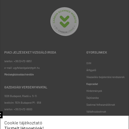
PIACI JELZÉSEKET VIZSGÁLÓ IRODA
GYORSLINKEK
telefon: +36 (1) 472-8851
GVH
e-mail: ugyfelszolgalat@gvh.hu
Árfigyelő
Minőségbiztosítási kérdőív
Visszaélés-bejelentési rendszerek
Kapcsolat
GAZDASÁGI VERSENYHIVATAL
Hirdetmények
1026 Budapest, Riadó u. 5-11.
Sajtószoba
levélcím: 1534 Budapest Pf.: 958
Szakmai felhasználóknak
telefon: +36 (1) 472-8900
Vállalkozásoknak
Fogyasztóknak
Cookie tájékoztató
Podcast
Tisztelt látogatónk!