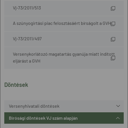
Vj-73/2011/513
A szúnyogirtási piac felosztásáért bírságolt a GVH
Vj-73/2011/497
Versenykorlátozó magatartás gyanúja miatt indított
eljárást a GVH
Döntések
Versenyhivatali döntések
Bírósági döntések VJ szám alapján