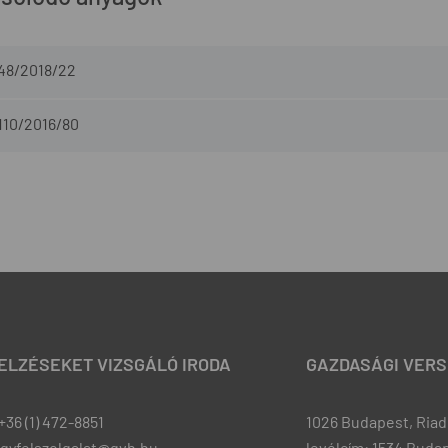
-48/2018/22
110/2016/80
JELZÉSEKET VIZSGÁLÓ IRODA
GAZDASÁGI VERS
+36 (1) 472-8851
1026 Budapest, Riadó
ugyfelszolgalat@gvh.hu
levélcím: 1534 Budap