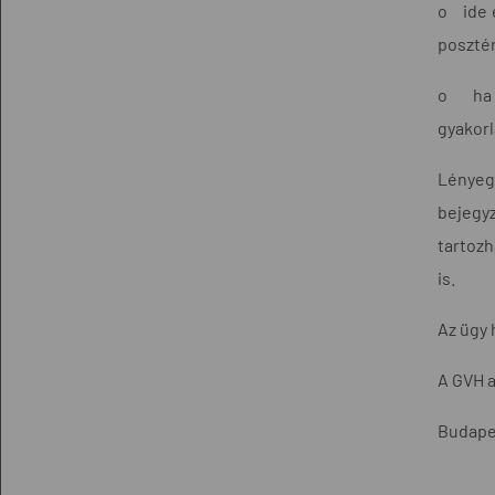
o ide é
posztér
o ha v
gyakorl
Lényeg
bejegy
tartozh
is.
Az ügy 
A GVH a
Budape