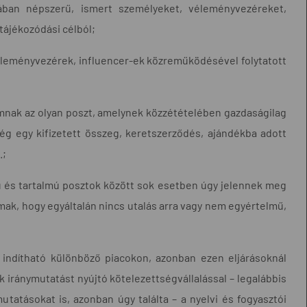
ban népszerű, ismert személyeket, véleményvezéreket,
tájékozódási célból;
éleményvezérek, influencer-ek közreműködésével folytatott
nak az olyan poszt, amelynek közzétételében gazdaságilag
ség egy kifizetett összeg, keretszerződés, ajándékba adott
.;
ú és tartalmú posztok között sok esetben úgy jelennek meg
ak, hogy egyáltalán nincs utalás arra vagy nem egyértelmű,
 indítható különböző piacokon, azonban ezen eljárásoknál
iránymutatást nyújtó kötelezettségvállalással – legalábbis
tatásokat is, azonban úgy találta – a nyelvi és fogyasztói