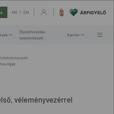
HU
EN
ép
Összefonódás-
ések
Karrier
bejelentések
ajtóközlemények
atos ügye
első, véleményvezérrel