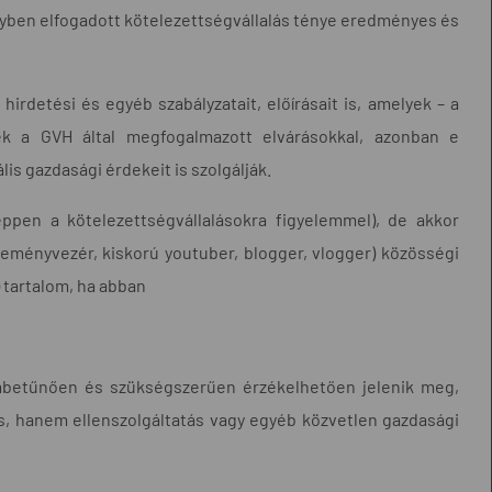
gyben elfogadott kötelezettségvállalás ténye eredményes és
irdetési és egyéb szabályzatait, előírásait is, amelyek – a
sek a GVH által megfogalmazott elvárásokkal, azonban e
is gazdasági érdekeit is szolgálják.
ppen a kötelezettségvállalásokra figyelemmel), de akkor
eményvezér, kiskorú youtuber, blogger, vlogger) közösségi
) tartalom, ha abban
embetűnően és szükségszerűen érzékelhetően jelenik meg,
, hanem ellenszolgáltatás vagy egyéb közvetlen gazdasági