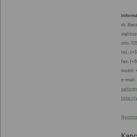
Informá
dr. Bas
sajtósz
cím: 10
tel.: (
fax: (+
mobil: 
e-mail:
sajto@
http:/
Nyomta
Kapc