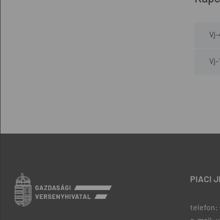
Vj
Vj-
PIACI 
telefon: 
e-mail: 