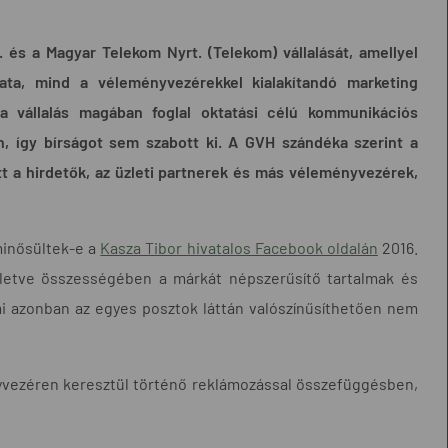
 és a Magyar Telekom Nyrt. (Telekom) vállalását, amellyel
ta, mind a véleményvezérekkel kialakítandó marketing
a vállalás magában foglal oktatási célú kommunikációs
, így bírságot sem szabott ki.
A GVH szándéka szerint a
ett a hirdetők, az üzleti partnerek és más véleményvezérek,
minősültek-e a
Kasza Tibor hivatalos Facebook oldalán
2016.
 illetve összességében a márkát népszerűsítő tartalmak és
mi azonban az egyes posztok láttán valószínűsíthetően nem
yvezéren keresztül történő reklámozással összefüggésben,