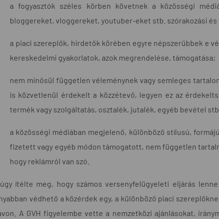
a fogyasztók széles körben követnek a közösségi médiá
bloggereket, vloggereket, youtuber-eket stb. szórakozási és 
a piaci szereplők, hirdetők körében egyre népszerűbbek e v
kereskedelmi gyakorlatok, azok megrendelése, támogatása;
nem minősül független véleménynek vagy semleges tartalom
is közvetlenül érdekelt a közzétevő, legyen ez az érdekelt
termék vagy szolgáltatás, osztalék, jutalék, egyéb bevétel stb
a közösségi médiában megjelenő, különböző stílusú, formáj
fizetett vagy egyéb módon támogatott, nem független tartalm
hogy reklámról van szó.
úgy ítélte meg, hogy számos versenyfelügyeleti eljárás lenne
yabban védhető a közérdek egy, a különböző piaci szereplőknek 
ávon. A GVH figyelembe vette a nemzetközi ajánlásokat, iránymu