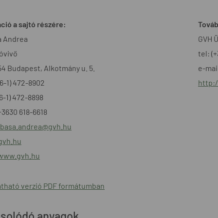
ció a sajtó részére:
Továb
a Andrea
GVH Ü
óvivő
tel: (
54 Budapest, Alkotmány u. 5.
e-mai
+36-1) 472-8902
http:
36-1) 472-8898
+3630 618-6618
basa.andrea@gvh.hu
gvh.hu
/www.gvh.hu
tható verzió PDF formátumban
solódó anyagok