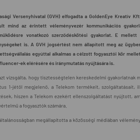
sági Versenyhivatal (GVH) elfogadta a GoldenEye Kreatív Kft.
lt mind az érintett véleményvezér kommunikációs gyakorla
működésre vonatkozó szerződéskötési gyakorlat. E mellett 
nységeket is. A GVH jogsértést nem állapított meg az ügyben
ettségvállalás egyúttal alkalmas a célzott fogyasztói kör mell
nfluencer-ek elérésére és iránymutatás nyújtására is.
zt vizsgálta, hogy tisztességtelen kereskedelmi gyakorlatnak 
tus 1-jétől megjelenő, a Telekom termékeit, szolgáltatásait,
ések, hiszen a Telekom ezekért ellenszolgáltatást nyújtott, a
yértelmű a fogyasztók számára.
általánosságban megállapította a közösségi médiában vélemén