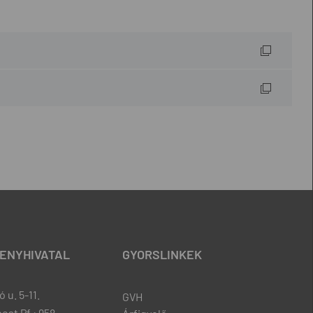
ENYHIVATAL
GYORSLINKEK
 u. 5-11.
GVH
est Pf.: 958