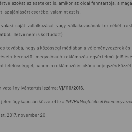
rtve azokat az eseteket is, amikor az oldal fenntartója, a ma
t, az ajánlásért cserébe, valamint azt is,
alaki saját vállalkozását vagy vállalkozásának termékét re
atból, illetve nem is köztudott).
es továbbá, hogy a közösségi médiában a véleményvezérek és 
zésein keresztül megvalósuló reklámozás egyértelmű jelölésé
at felelősséggel, hanem a reklámozó és akár a bejegyzés közzét
hivatali nyilvántartási száma:
Vj/110/2016.
 jelen ügy kapcsán közzétette a
#GVH#Megfeleles#Velemenyveze
st, 2017. november 20.