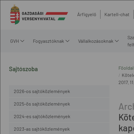
Árfigyelő
Kartell-chat
Sz
GVH
Fogyasztóknak
Vállalkozásoknak
fe
Főoldal
Sajtószoba
Kötel
2017. 11
2026-os sajtóközlemények
2025-ös sajtóközlemények
Köt
2024-es sajtóközlemények
kap
2023-as sajtóközlemények