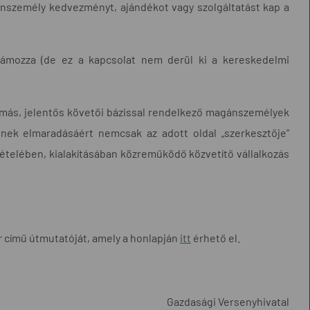
gánszemély kedvezményt, ajándékot vagy szolgáltatást kap a
klámozza (de ez a kapcsolat nem derül ki a kereskedelmi
más, jelentős követői bázissal rendelkező magánszemélyek
nek elmaradásáért nemcsak az adott oldal „szerkesztője”
ételében, kialakításában közreműködő közvetítő vállalkozás
r
című útmutatóját, amely a honlapján
itt
érhető el.
Gazdasági Versenyhivatal