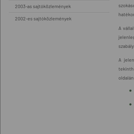
szokáso
2003-as sajtóközlemények
hatékon
2002-es sajtóközlemények
A válla
jelenl
szabály
A jele
tekinth
oldalán