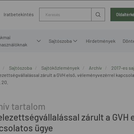
Kereső
Iratbetekintés
Oldaltérk
akmai
Sajtószoba
Hirdetmények
Dönt
lhasználóknak
Sajtószoba
Sajtóközlemények
Archív
2017-es s
ezettségvállalással zárult a GVH első, véleményvezérrel kapcsol
. 20.
elezettségvállalással zárult a GVH 
csolatos ügye