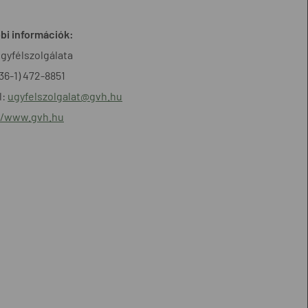
bi információk:
gyfélszolgálata
+36-1) 472-8851
l:
ugyfelszolgalat@gvh.hu
//www.gvh.hu