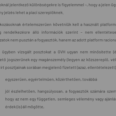
knál jelentkező különbségekre is figyelemmel –, hogy a jelen ü
y jelzés lehet a piaci szereplőknek.
lkozásoknak értelemszerűen követniük kell a használt platform h
eg rendelkezésre álló információk szerint – nem ellentéte
zatok nem pusztán a fogyasztók, hanem az adott platform racionál
n ügyben vizsgált posztokat a GVH ugyan nem minősítette (é
ető jogszerűnek egy magánszemély (legyen az közszereplő, vél
 írt posztjainak sorában megjelenő fizetett (azaz, ellentételezett
egyszerűen, egyértelműen, közérthetően, továbbá
jól észlelhetően, hangsúlyosan, a fogyasztók számára sz
hogy az nem egy független, semleges vélemény vagy ajánlás
érdek (is) áll mögötte,