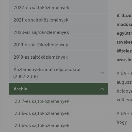
2022-es sajtóközlemények
A Gazda
2021-es sajtóközlemények
módosu
2020-as sajtóközlemények
együtt
tevéke
2019-es sajtóközlemények
kötelez
2018-as sajtóközlemények
azaz, i
Közlemények induló eljárásokról
A GVH a
(2007-2016)
augusz
Archív
bejegyz
volt eg
2017-es sajtóközlemények
2016-os sajtóközlemények
A GVH 
hogy
2015-ös sajtóközlemények