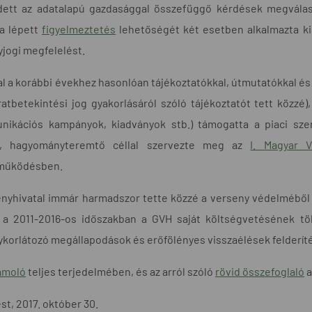
dett az adatalapú gazdasággal összefüggő kérdések megválas
ba lépett
figyelmeztetés
lehetőségét két esetben alkalmazta kis
jogi megfelelést.
al a korábbi évekhez hasonlóan tájékoztatókkal, útmutatókkal és
iratbetekintési jog gyakorlásáról szóló tájékoztatót tett közzé
nikációs kampányok, kiadványok stb.) támogatta a piaci sze
r, hagyományteremtő céllal szervezte meg az
I. Magyar V
működésben.
enyhivatal immár harmadszor tette közzé a verseny védelméből
t a 2011-2016-os időszakban a GVH saját költségvetésének tö
korlátozó megállapodások és erőfölényes visszaélések felderítés
ámoló
teljes terjedelmében, és az arról szóló
rövid összefoglaló
a
t, 2017. október 30.