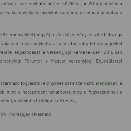
zolására versenyhatósági eszközökkel. A 2015 júniusában
- és középvállalkozásokkal szemben, ezzel is elősegítve a
 közleményekkel (négy új fúziós közlemény készített elő, egy
), valamint a versenykultúra-fejlesztés adta lehetőségekkel
replők eligazodását a versenyjogi kérdésekben. 2016‑ban
ersenyjogi Fórumot
a Magyar Versenyjogi Egyesülettel
 származó fogyasztói előnyöket számszerűsítő
elemzését
, e
bb mint a hatszorosát takarította meg a fogyasztóknak a
ével, valamint a fúziókontroll révén.
 GVH honlapján olvasható.