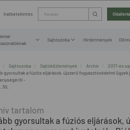
Kereső
Iratbetekintés
Oldaltérk
akmai
Sajtószoba
Hirdetmények
Dönt
lhasználóknak
Sajtószoba
Sajtóközlemények
Archív
2017-es s
b gyorsultak a fúziós eljárások, újszerű fogyasztóvédelmi ügyek 
enységéről –
. 30.
ább gyorsultak a fúziós eljárások,