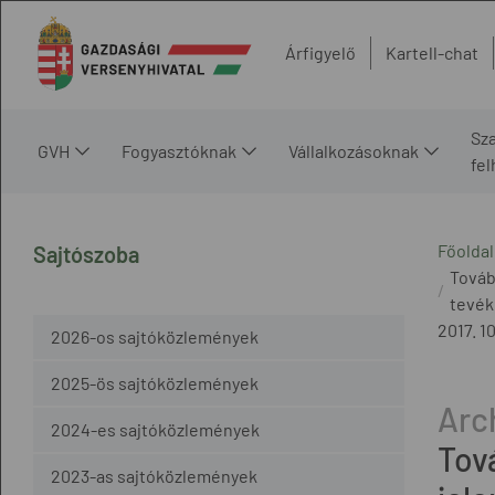
Árfigyelő
Kartell-chat
Sz
GVH
Fogyasztóknak
Vállalkozásoknak
fe
Főoldal
Sajtószoba
Továb
tevék
2017. 10
2026-os sajtóközlemények
2025-ös sajtóközlemények
2024-es sajtóközlemények
Tov
2023-as sajtóközlemények