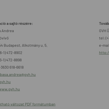
ció a sajtó részére:
Továb
a Andrea
GVH Ü
óvivő
tel: (
54 Budapest, Alkotmány u. 5.
e-mai
+36-1) 472-8902
http:
36-1) 472-8898
+3630 618-6618
basa.andrea@gvh.hu
gvh.hu
/www.gvh.hu
tható változat PDF formátumban