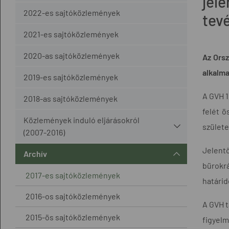
jel
2022-es sajtóközlemények
tev
2021-es sajtóközlemények
2020-as sajtóközlemények
Az Orsz
alkalma
2019-es sajtóközlemények
A GVH 1
2018-as sajtóközlemények
felét ö
Közlemények induló eljárásokról
szület
(2007-2016)
Jelent
Archív
bürokr
2017-es sajtóközlemények
határid
2016-os sajtóközlemények
A GVH t
2015-ös sajtóközlemények
figyel