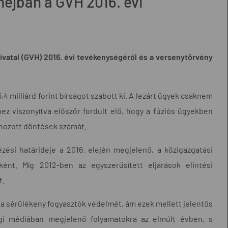
héjban a GVH 2016. évi
vatal (GVH) 2016. évi tevékenységéről és a versenytörvény
 milliárd forint bírságot szabott ki. A lezárt ügyek csaknem
ez viszonyítva először fordult elő, hogy a fúziós ügyekben
hozott döntések számát.
ési határideje a 2016. elején megjelenő, a közigazgatási
nt. Míg 2012-ben az egyszerűsített eljárások elintési
t.
tve a sérülékeny fogyasztók védelmét, ám ezek mellett jelentős
ségi médiában megjelenő folyamatokra az elmúlt évben, s