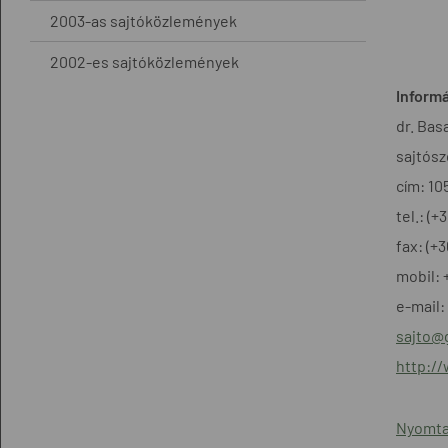
2003-as sajtóközlemények
2002-es sajtóközlemények
Informá
dr. Bas
sajtósz
cím: 10
tel.: (
fax: (+
mobil: 
e-mail:
sajto@
http:/
Nyomta