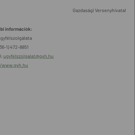
Gazdasági Versenyhivatal
bi információk:
gyfélszolgálata
+36-1) 472-8851
l:
ugyfelszolgalat@gvh.hu
//www.gvh.hu