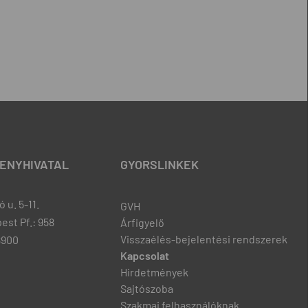
ENYHIVATAL
GYORSLINKEK
 u. 5-11.
GVH
est Pf.: 958
Árfigyelő
Visszaélés-bejelentési rendszerek
8900
Kapcsolat
Hirdetmények
Sajtószoba
Szakmai felhasználóknak