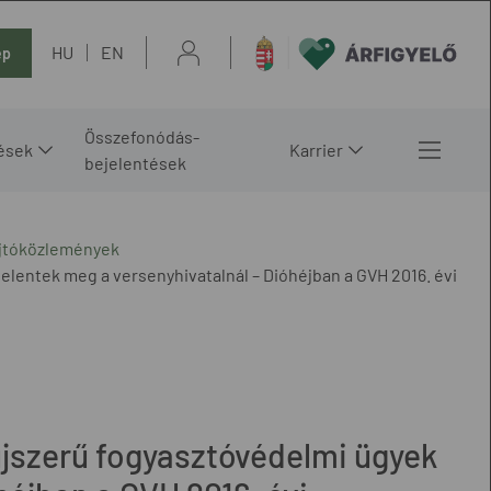
HU
EN
ép
Összefonódás-
ések
Karrier
bejelentések
ajtóközlemények
jelentek meg a versenyhivatalnál – Dióhéjban a GVH 2016. évi
 újszerű fogyasztóvédelmi ügyek