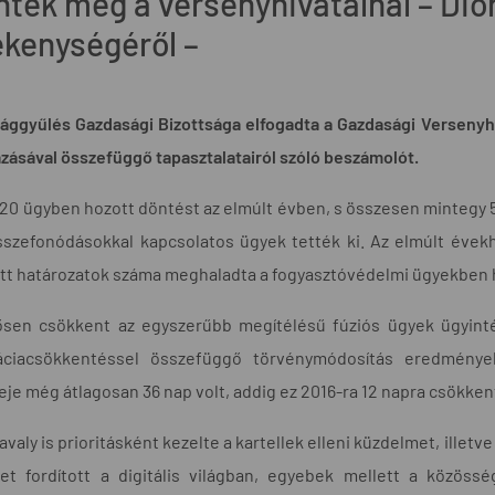
entek meg a versenyhivatalnál – Dió
ékenységéről –
ággyűlés Gazdasági Bizottsága elfogadta a Gazdasági Versenyhi
zásával összefüggő tapasztalatairól szóló beszámolót.
20 ügyben hozott döntést az elmúlt évben, s összesen mintegy 5,4
sszefonódásokkal kapcsolatos ügyek tették ki. Az elmúlt évekh
ett határozatok száma meghaladta a fogyasztóvédelmi ügyekben 
ősen csökkent az egyszerűbb megítélésű fúziós ügyek ügyintéz
áciacsökkentéssel összefüggő törvénymódosítás eredményeké
eje még átlagosan 36 nap volt, addig ez 2016-ra 12 napra csökken
avaly is prioritásként kezelte a kartellek elleni küzdelmet, ille
met fordított a digitális világban, egyebek mellett a közös