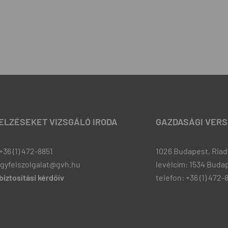
JELZÉSEKET VIZSGÁLÓ IRODA
GAZDASÁGI VERS
+36 (1) 472-8851
1026 Budapest, Riadó
ugyfelszolgalat@gvh.hu
levélcím: 1534 Budap
iztosítási kérdőív
telefon: +36 (1) 472-