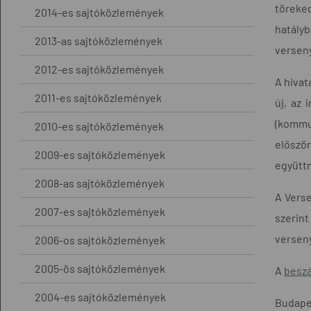
töreke
2014-es sajtóközlemények
hatály
2013-as sajtóközlemények
verseny
2012-es sajtóközlemények
A hivat
2011-es sajtóközlemények
új, az 
(kommu
2010-es sajtóközlemények
előszö
2009-es sajtóközlemények
együtt
2008-as sajtóközlemények
A Vers
2007-es sajtóközlemények
szerin
verseny
2006-os sajtóközlemények
2005-ös sajtóközlemények
A
besz
2004-es sajtóközlemények
Budapes