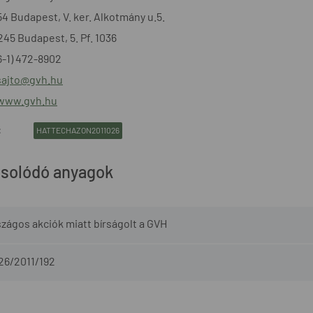
54 Budapest, V. ker. Alkotmány u.5.
1245 Budapest, 5. Pf. 1036
36-1) 472-8902
sajto@gvh.hu
/www.gvh.hu
:
HATTECHAZON2011026
solódó anyagok
zágos akciók miatt bírságolt a GVH
26/2011/192