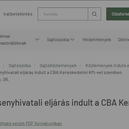
Kereső
Iratbetekintés
Oldaltérk
akmai
Sajtószoba
Hirdetmények
Dönt
lhasználóknak
Sajtószoba
Sajtóközlemények
Közlemények induló e
nyhivatali eljárás indult a CBA Kereskedelmi Kft-vel szemben
. 06.
senyhivatali eljárás indult a CBA 
tható verzió PDF formátumban