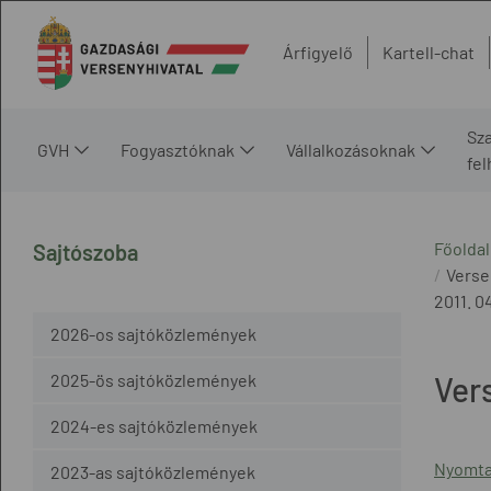
Árfigyelő
Kartell-chat
Sz
GVH
Fogyasztóknak
Vállalkozásoknak
fe
Főoldal
Sajtószoba
Verse
2011. 04
2026-os sajtóközlemények
2025-ös sajtóközlemények
Ver
2024-es sajtóközlemények
Nyomta
2023-as sajtóközlemények