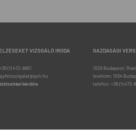
JELZÉSEKET VIZSGÁLÓ IRODA
GAZDASÁGI VERS
+36 (1) 472-8851
1026 Budapest, Riadó
ugyfelszolgalat@gvh.hu
levélcím: 1534 Budap
iztosítási kérdőív
telefon: +36 (1) 472-