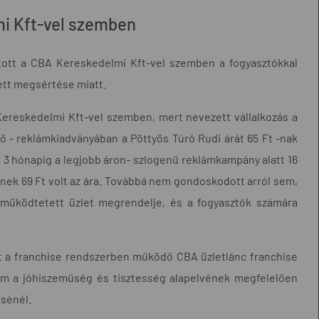
mi Kft-vel szemben
dított a CBA Kereskedelmi Kft-vel szemben a fogyasztókkal
ett megsértése miatt.
 Kereskedelmi Kft-vel szemben, mert nevezett vállalkozás a
ő - reklámkiadványában a Pöttyös Túró Rudi árát 65 Ft -nak
 3 hónapig a legjobb áron- szlogenű reklámkampány alatt 16
ek 69 Ft volt az ára. Továbbá nem gondoskodott arról sem,
 működtetett üzlet megrendelje, és a fogyasztók számára
nt a franchise rendszerben működő CBA üzletlánc franchise
nem a jóhiszeműség és tisztesség alapelvének megfelelően
ésénél.