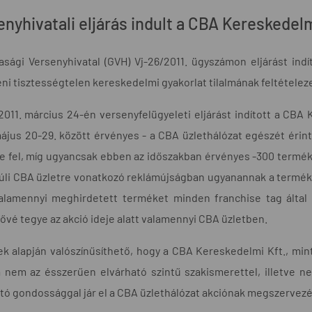
enyhivatali eljárás indult a CBA Kereskedel
asági Versenyhivatal (GVH) Vj-26/2011. ügyszámon eljárást in
i tisztességtelen kereskedelmi gyakorlat tilalmának feltételez
011. március 24-én versenyfelügyeleti eljárást indított a CBA
ájus 20-29. között érvényes - a CBA üzlethálózat egészét érint
e fel, míg ugyancsak ebben az időszakban érvényes -300 termék
li CBA üzletre vonatkozó reklámújságban ugyanannak a termékn
alamennyi meghirdetett terméket minden franchise tag által
ővé tegye az akció ideje alatt valamennyi CBA üzletben.
ek alapján valószínűsíthető, hogy a CBA Kereskedelmi Kft., mi
a nem az ésszerűen elvárható szintű szakismerettel, illetve 
tó gondossággal jár el a CBA üzlethálózat akciónak megszervez