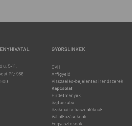
ENYHIVATAL
GYORSLINKEK
 u. 5-11.
GVH
est Pf.: 958
Árfigyelő
Visszaélés-bejelentési rendszerek
8900
Kapcsolat
Hirdetmények
Sajtószoba
Szakmai felhasználóknak
Vállalkozásoknak
Fogyasztóknak
Podcast