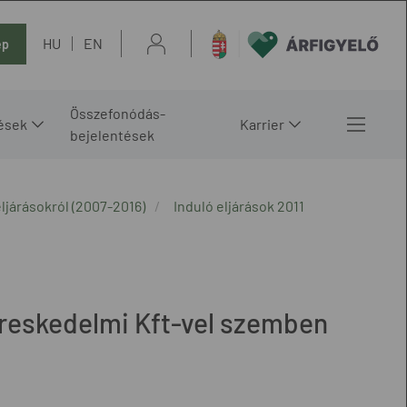
HU
EN
ép
Összefonódás-
ések
Karrier
bejelentések
ljárásokról (2007-2016)
Induló eljárások 2011
Kereskedelmi Kft-vel szemben