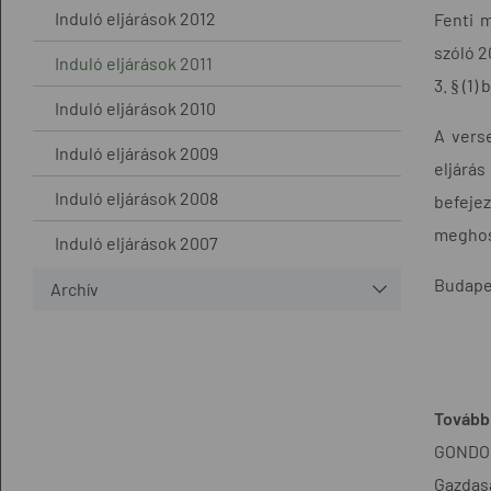
Induló eljárások 2012
Fenti m
szóló 2
Induló eljárások 2011
3. § (1)
Induló eljárások 2010
A verse
Induló eljárások 2009
eljárá
Induló eljárások 2008
befeje
meghos
Induló eljárások 2007
Budapes
Archív
További
GONDOL
Gazdasá