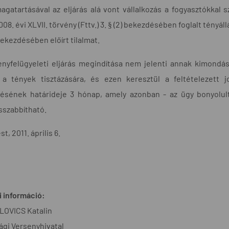
agatartásával az eljárás alá vont vállalkozás a fogyasztókkal 
008. évi XLVII. törvény (Fttv.) 3. § (2) bekezdésében foglalt tény
 bekezdésében előírt tilalmat.
nyfelügyeleti eljárás megindítása nem jelenti annak kimondásá
s a tények tisztázására, és ezen keresztül a feltételezett j
zésének határideje 3 hónap, amely azonban - az ügy bonyolul
szabbítható.
t, 2011. április 6.
 információ:
OVICS Katalin
gi Versenyhivatal