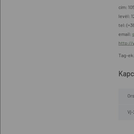
cím: 10
levél: 
tel: (+
email:
http:/
Tag-ek
Kapc
Ors
Vj-