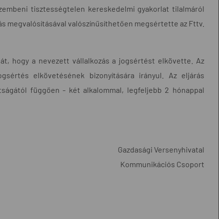
szembeni tisztességtelen kereskedelmi gyakorlat tilalmáról
állás megvalósításával valószínűsíthetően megsértette az Fttv.
t, hogy a nevezett vállalkozás a jogsértést elkövette. Az
ogsértés elkövetésének bizonyítására irányul. Az eljárás
tságától függően - két alkalommal, legfeljebb 2 hónappal
Gazdasági Versenyhivatal
Kommunikációs Csoport