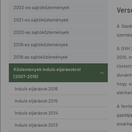
2022-es sajtóközlemények
Vers
2021-es sajtóközlemények
A Gazd
2020-as sajtóközlemények
szemben
2019-es sajtóközlemények
A GVH 2
2018-as sajtóközlemények
2010. m
tüntett
Közlemények induló eljárásokról
dunántú
(2007-2016)
hogy v
Induló eljárások 2016
elérhet
Induló eljárások 2015
A fenti
Induló eljárások 2014
gazdáj
elvárha
Induló eljárások 2013