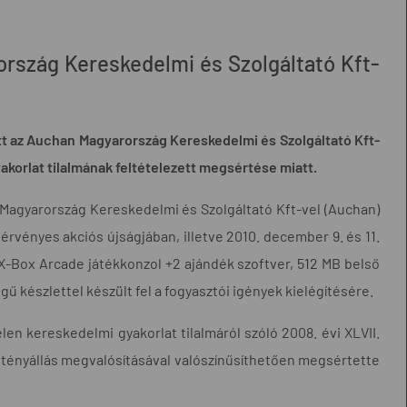
rország Kereskedelmi és Szolgáltató Kft-
ott az Auchan Magyarország Kereskedelmi és Szolgáltató Kft-
korlat tilalmának feltételezett megsértése miatt.
n Magyarország Kereskedelmi és Szolgáltató Kft-vel (Auchan)
érvényes akciós újságjában, illetve 2010. december 9. és 11.
"X-Box Arcade játékkonzol +2 ajándék szoftver, 512 MB belső
készlettel készült fel a fogyasztói igények kielégítésére.
en kereskedelmi gyakorlat tilalmáról szóló 2008. évi XLVII.
alt tényállás megvalósításával valószínűsíthetően megsértette