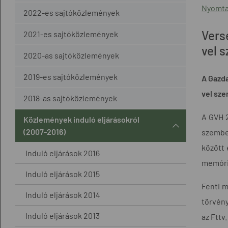
Nyomta
2022-es sajtóközlemények
Vers
2021-es sajtóközlemények
vel 
2020-as sajtóközlemények
2019-es sajtóközlemények
A Gazda
vel sze
2018-as sajtóközlemények
A GVH 2
Közlemények induló eljárásokról
(2007-2016)
szemben
között 
Induló eljárások 2016
memória
Induló eljárások 2015
Fenti m
Induló eljárások 2014
törvény
Induló eljárások 2013
az Fttv.