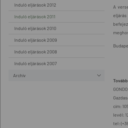
Induló eljárások 2012
A verse
eljárá
Induló eljárások 2011
befeje
Induló eljárások 2010
meghos
Induló eljárások 2009
Budapes
Induló eljárások 2008
Induló eljárások 2007
Archív
További
GONDOL
Gazdasá
cím: 10
levél: 
tel: (+