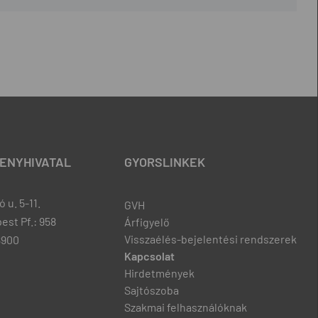
ENYHIVATAL
GYORSLINKEK
 u. 5-11.
GVH
est Pf.: 958
Árfigyelő
Visszaélés-bejelentési rendszerek
8900
Kapcsolat
Hirdetmények
Sajtószoba
Szakmai felhasználóknak