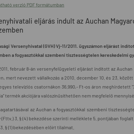
tható verzió PDF formátumban
enyhivatali eljárás indult az Auchan Magya
szemben
sági Versenyhivatal (GVH) Vj-11/2011. ügyszámon eljárást indít
mben a fogyasztókkal szembeni tisztességtelen kereskedelmi gya
011. február 8-án versenyfelügyeleti eljárást indított az Aucha
, mert nevezett vállalkozás a 2010. december 10. és 23. között 
egyes televíziós csatornákon 36.990,- Ft-os áron meghirdetett 
" termék akciójára valószínűsíthetően nem megfelelő mennyiségű 
agatartásával az Auchan a fogyasztókkal szembeni tisztességtel
 (Fttv.) 3. § (4) bekezdése szerinti melléklete 5. pontjában fogl
 3. § (1) bekezdésében előírt tilalmat.