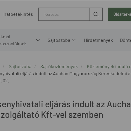
Kereső
Iratbetekintés
Oldaltérk
akmai
Sajtószoba
Hirdetmények
Dönt
lhasználóknak
Sajtószoba
Sajtóközlemények
Közlemények induló e
nyhivatali eljárás indult az Auchan Magyarország Kereskedelmi é
. 02.
senyhivatali eljárás indult az Auc
Szolgáltató Kft-vel szemben