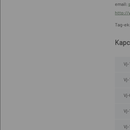
email:
http:/
Tag-ek
Kapc
Vj-
Vj-
Vj-
Vj-
Vj-