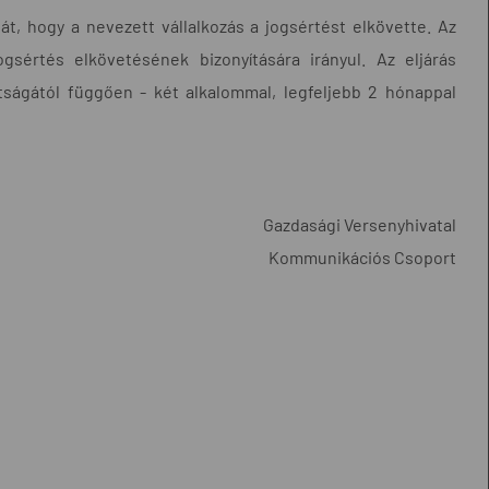
t, hogy a nevezett vállalkozás a jogsértést elkövette. Az
ogsértés elkövetésének bizonyítására irányul. Az eljárás
tságától függően - két alkalommal, legfeljebb 2 hónappal
Gazdasági Versenyhivatal
Kommunikációs Csoport