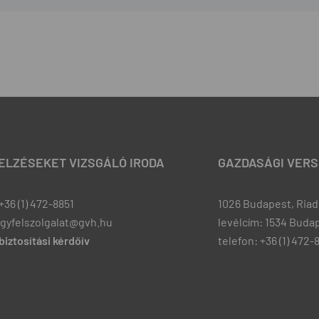
JELZÉSEKET VIZSGÁLÓ IRODA
GAZDASÁGI VERS
+36 (1) 472-8851
1026 Budapest, Riadó
ugyfelszolgalat@gvh.hu
levélcím: 1534 Budap
iztosítási kérdőív
telefon: +36 (1) 472-