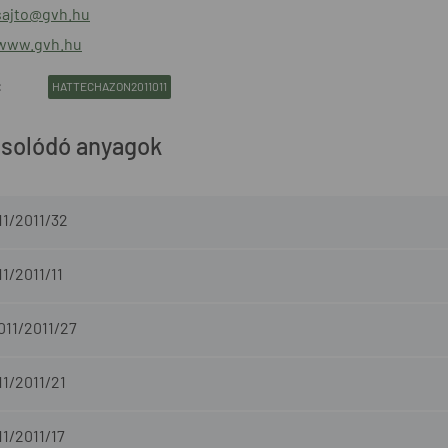
sajto@gvh.hu
/www.gvh.hu
:
HATTECHAZON2011011
solódó anyagok
11/2011/32
11/2011/11
011/2011/27
11/2011/21
11/2011/17