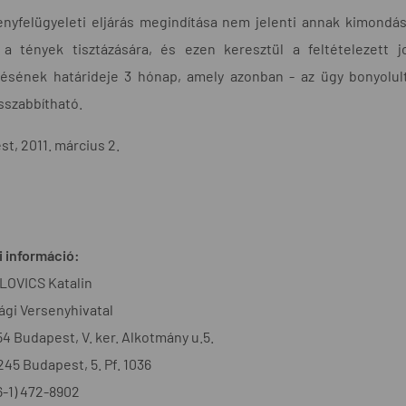
nyfelügyeleti eljárás megindítása nem jelenti annak kimondásá
s a tények tisztázására, és ezen keresztül a feltételezett j
zésének határideje 3 hónap, amely azonban - az ügy bonyolul
szabbítható.
t, 2011. március 2.
 információ:
OVICS Katalin
gi Versenyhivatal
54 Budapest, V. ker. Alkotmány u.5.
1245 Budapest, 5. Pf. 1036
36-1) 472-8902