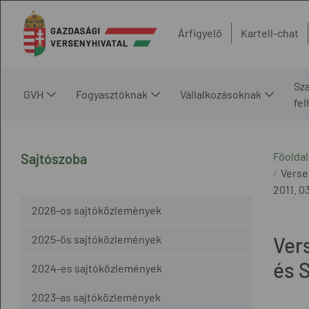
Árfigyelő
Kartell-chat
Sz
GVH
Fogyasztóknak
Vállalkozásoknak
fe
Főoldal
Sajtószoba
Verse
2011. 03
2026-os sajtóközlemények
2025-ös sajtóközlemények
Ver
és 
2024-es sajtóközlemények
2023-as sajtóközlemények