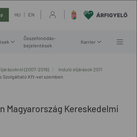
HU
EN
ép
Összefonódás-
ések
Karrier
bejelentések
ljárásokról (2007-2016)
Induló eljárások 2011
s Szolgáltató Kft-vel szemben
han Magyarország Kereskedelmi