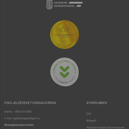
PIACI JELZÉSEKET VIZSGÁLÓ IRODA
GYORSLINKEK
telefon: +36 (1) 472-8851
GVH
e-mail: ugyfelszolgalat@gvh.hu
Árfigyelő
Minőségbiztosítási kérdőív
Visszaélés-bejelentési rendszerek