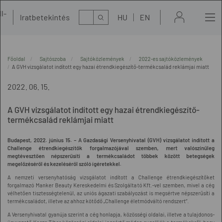
l-
Kereső
Iratbetekintés
HU
EN
t
Főoldal
Sajtószoba
Sajtóközlemények
2022-es sajtóközlemények
A GVH vizsgálatot indított egy hazai étrendkiegészítő-termékcsalád reklámjai miatt
2022. 06. 15.
A GVH vizsgálatot indított egy hazai étrendkiegészítő-
termékcsalád reklámjai miatt
Budapest, 2022. június 15. – A Gazdasági Versenyhivatal (GVH) vizsgálatot indított a
Challenge étrendkiegészítők forgalmazójával szemben, mert valószínűleg
megtévesztően népszerűsíti a termékcsaládot többek között betegségek
megelőzéséről és kezeléséről szóló ígéretekkel.
A nemzeti versenyhatóság vizsgálatot indított a Challenge étrendkiegészítőket
forgalmazó Manker Beauty Kereskedelmi és Szolgáltató Kft.-vel szemben, mivel a cég
vélhetően tisztességtelenül, az uniós ágazati szabályozást is megsértve népszerűsíti a
termékcsaládot, illetve az ahhoz kötődő „Challenge életmódváltó rendszert”.
A Versenyhivatal gyanúja szerint a cég honlapja, közösségi oldalai, illetve a tulajdonos-