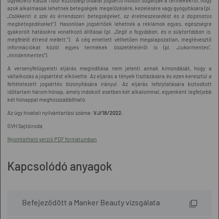
ügyvezető Kasza Tibor közösségi oldalai jogsértő módon sugallják a termékekről, hogy
azok alkalmasak lehetnek betegségek megelőzésére, kezelésére vagy gyógyítására (pl.
„
Csökkenti a szív és érrendszeri betegségeket, az érelmeszesedést és a daganatos
megbetegedéseket”).
Hasonlóan jogsértőek lehetnek a reklámok egyes, egészségre
gyakorolt hatásokra vonatkozó állításai (pl. „
Segít a fogyásban, és a súlytartásban is,
megfelelő étrend mellett
.”). A cég emellett vélhetően megalapozatlan, megtévesztő
információkat közöl egyes termékek összetételéről is (pl.
„cukormentes”,
„mindenmentes
”).
A versenyfelügyeleti eljárás megindítása nem jelenti annak kimondását, hogy a
vállalkozás a jogsértést elkövette. Az eljárás a tények tisztázására és ezen keresztül a
feltételezett jogsértés bizonyítására irányul. Az eljárás lefolytatására biztosított
időtartam három hónap, amely indokolt esetben két alkalommal, egyenként legfeljebb
két hónappal meghosszabbítható.
Az ügy hivatali nyilvántartási száma:
VJ/18/2022.
GVH Sajtóiroda
Nyomtatható verzió PDF formátumban
Kapcsolódó anyagok
Befejeződött a Manker Beauty vizsgálata