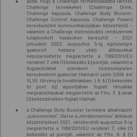
azzal, hogy a Challenge termékcsaládba tartozó
Challenge termékeket (Challenge Drink,
Challenge kapszula, Challenge Body Booster,
Challenge Control kapszula, Challenge Power)
kereskedelmi kommunikációjában közvetlenül –
valamint a Challenge életmódváltó rendszernek
tulajdonított hatásokon keresztül – 2021
júliusától 2022. augusztus 5-ig egészségre
gyakorolt hatásra utaló állításokkal
népszerűsítette megsértette a 1169/2011/EU
rendelet 7. cikk (1) bekezdés b) pontját, valamint a
fogyasztókkal szembeni tisztességtelen
kereskedelmi gyakorlat tilalmáról szóló 2008. évi
XLVII. törvény (a továbbiakban: ). 6. § (1) bekezdés
b) pont bj) alpontjában foglalt tényállás
megvalósításával megsértette az Fttv. 3. §-ának
(1) bekezdésében foglalt tilalmat,
a Challenge
Body Booster
termékre alkalmazott
„cukormentes”, illetve a „mindenmentes”
állítások
közzétételével 2021.
októberétől
augusztus 5-ig
megsér
tette a 1169/2011/EU rendelet 7. cikk (1)
bekezdés a) pontját, valamint az Fttv. 6. § (1)