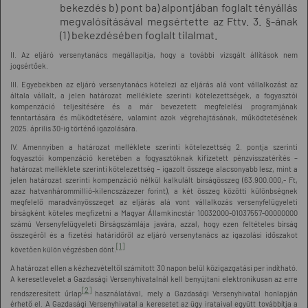
bekezdés b) pont ba) alpontjában foglalt tényállás
megvalósításával megsértette az Fttv. 3. §-ának
(1) bekezdésében foglalt tilalmat.
II. Az eljáró versenytanács megállapítja, hogy a további vizsgált állítások nem
jogsértőek.
III. Egyebekben az eljáró versenytanács kötelezi az eljárás alá vont vállalkozást az
általa vállalt, a jelen határozat melléklete szerinti kötelezettségek, a fogyasztói
kompenzáció teljesítésére és a már bevezetett megfelelési programjának
fenntartására és működtetésére, valamint
azok
végrehajtásának, működtetésének
2025. április 30-ig történő igazolására.
IV. Amennyiben a határozat melléklete szerinti kötelezettség 2. pontja szerinti
fogyasztói kompenzáció keretében a fogyasztóknak kifizetett pénzvisszatérítés –
határozat melléklete szerinti kötelezettség – igazolt összege alacsonyabb lesz, mint a
jelen határozat szerinti kompenzáció nélkül kalkulált bírságösszeg (63.900.000,- Ft,
azaz hatvanhárommillió-kilencszázezer forint), a két összeg közötti különbségnek
megfelelő maradványösszeget az eljárás alá vont vállalkozás versenyfelügyeleti
bírságként köteles megfizetni a Magyar Államkincstár 10032000-01037557-00000000
számú Versenyfelügyeleti Bírságszámlája javára, azzal, hogy ezen feltételes bírság
összegéről és a fizetési határidőről az eljáró versenytanács az igazolási időszakot
[1]
követően külön végzésben dönt.
A határozat ellen a kézhezvételtől számított 30 napon belül közigazgatási per indítható.
A keresetlevelet a Gazdasági Versenyhivatalnál kell benyújtani elektronikusan az erre
[2]
rendszeresített űrlap
használatával, mely a Gazdasági Versenyhivatal honlapján
érhető el. A Gazdasági Versenyhivatal a keresetet az ügy irataival együtt továbbítja a