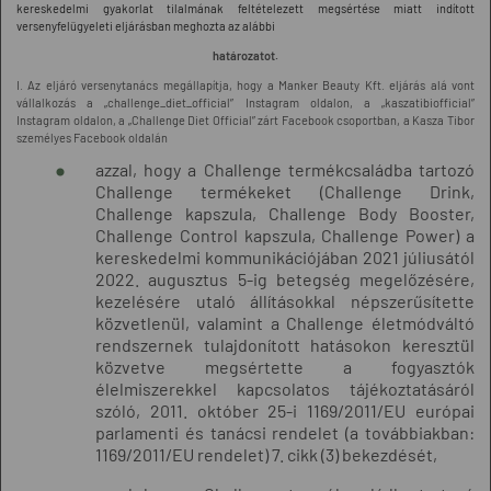
kereskedelmi gyakorlat tilalmának feltételezett megsértése miatt indított
versenyfelügyeleti eljárásban
meghozta az alábbi
határozatot.
I. Az eljáró versenytanács megállapítja, hogy a Manker Beauty Kft. eljárás alá vont
vállalkozás a „challenge_diet_official” Instagram oldalon, a „kaszatibiofficial”
Instagram oldalon, a „Challenge Diet Official” zárt Facebook csoportban, a Kasza Tibor
személyes Facebook oldalán
azzal, hogy a Challenge termékcsaládba tartozó
Challenge termékeket (Challenge Drink,
Challenge kapszula, Challenge Body Booster,
Challenge Control kapszula, Challenge Power) a
kereskedelmi kommunikációjában 2021 júliusától
2022. augusztus 5-ig betegség megelőzésére,
kezelésére utaló állításokkal népszerűsítette
közvetlenül, valamint a Challenge életmódváltó
rendszernek tulajdonított hatásokon keresztül
közvetve megsértette a fogyasztók
élelmiszerekkel kapcsolatos tájékoztatásáról
szóló, 2011. október 25-i 1169/2011/EU európai
parlamenti és tanácsi rendelet (a továbbiakban:
1169/2011/EU rendelet) 7. cikk (3) bekezdését,