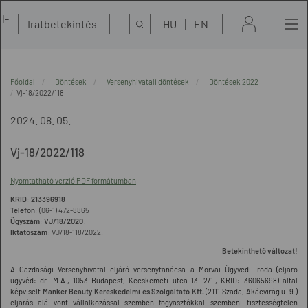
l-
Kereső
Iratbetekintés
HU
EN
t
Főoldal
Döntések
Versenyhivatali döntések
Döntések 2022
Vj-18/2022/118
2024. 08. 05.
Vj-18/2022/118
Nyomtatható verzió PDF formátumban
KRID: 213396918
Telefon:
(06-1) 472-8865
Ügyszám:
VJ/18/2020.
Iktatószám:
VJ/18-118/2022.
Betekinthető változat!
A Gazdasági Versenyhivatal eljáró versenytanácsa a Morvai Ügyvédi Iroda (eljáró
ügyvéd: dr. M.A., 1053 Budapest, Kecskeméti utca 13. 2/1., KRID: 36065698
)
által
képviselt
Manker Beauty Kereskedelmi és Szolgáltató Kft.
(2111 Szada, Akácvirág u. 9.)
eljárás alá vont vállalkozással szemben fogyasztókkal szembeni tisztességtelen