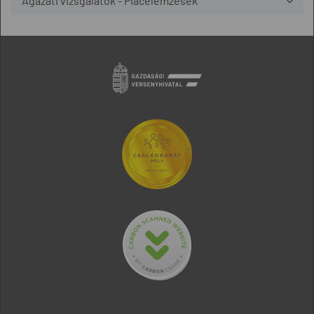
Ágazati vizsgálatok - Piacelemzések