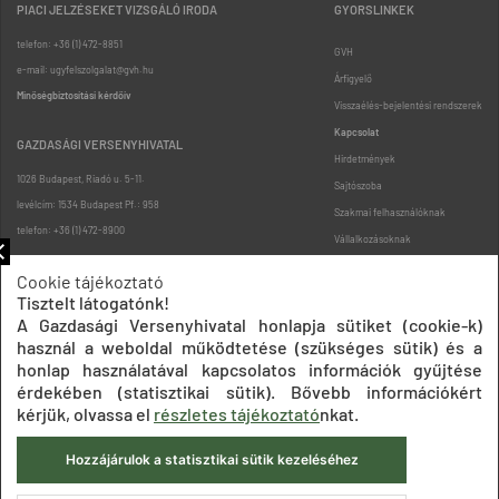
PIACI JELZÉSEKET VIZSGÁLÓ IRODA
GYORSLINKEK
telefon: +36 (1) 472-8851
GVH
e-mail: ugyfelszolgalat@gvh.hu
Árfigyelő
Minőségbiztosítási kérdőív
Visszaélés-bejelentési rendszerek
Kapcsolat
GAZDASÁGI VERSENYHIVATAL
Hirdetmények
1026 Budapest, Riadó u. 5-11.
Sajtószoba
levélcím: 1534 Budapest Pf.: 958
Szakmai felhasználóknak
telefon: +36 (1) 472-8900
Vállalkozásoknak
Fogyasztóknak
Cookie tájékoztató
Podcast
Tisztelt látogatónk!
Oldaltérkép
A Gazdasági Versenyhivatal honlapja sütiket (cookie-k)
használ a weboldal működtetése (szükséges sütik) és a
honlap használatával kapcsolatos információk gyűjtése
érdekében (statisztikai sütik). Bővebb információkért
kérjük, olvassa el
részletes tájékoztató
nkat.
Hozzájárulok a statisztikai sütik kezeléséhez
Impresszum
Adatkezelési tájékoztatók
Akadálymentesítési nyilatkozat
Közadatkereső
Süti beállítások
ÁSZF