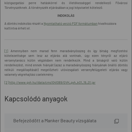
közigazgatási perre hatáskörrel és illetékességgel rendelkező Fővárosi
Törvényszéknek. A törvényszék eljárásában a jogi képviselet kötelező.
INDOKOLÁS
A döntés indokolás részét a
Nyomtatható verzió PDF formátumban
hivatkozásra
kattintva érheti el.
[1]
Amennyiben nem marad fenn maradványösszeg és így bírság megfizetési
kötelezettsége sem lesz az eljárás alá vontnak, úgy ezen tényről az eljáró
versenytanács külön végzésben nem rendelkezik. Mind a bírságról való külön
rendelkezést, mind ennek hiányát (azaz a maradványösszeg hiányának önálló döntés
nélküli megállapítását) megelőzheti utóvizsgálati versenyfelügyeleti eljárás vagy
valamely végrehajtási cselekmény.
[2]
http://www.gvh.hu//data/cms1041089/GVH_gvh_k01_19_01.jar
Kapcsolódó anyagok
Befejeződött a Manker Beauty vizsgálata