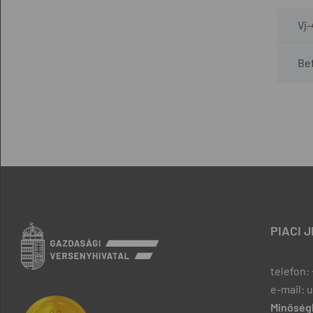
Vj
Bef
PIACI 
telefon: 
e-mail: 
Minőségb