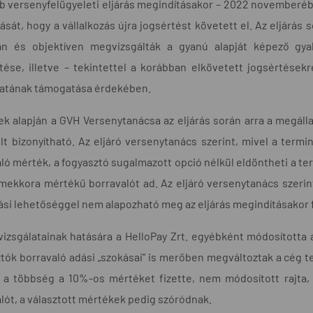
b versenyfelügyeleti eljárás megindításakor – 2022 novemberé
sát, hogy a vállalkozás újra jogsértést követett el. Az eljárá
an és objektíven megvizsgálták a gyanú alapját képező gyak
tése, illetve – tekintettel a korábban elkövetett jogsértése
latának támogatása érdekében.
k alapján a GVH Versenytanácsa az eljárás során arra a megálla
t bizonyítható. Az eljáró versenytanács szerint, mivel a termin
ló mérték, a fogyasztó sugalmazott opció nélkül eldöntheti a t
mekkora mértékű borravalót ad. Az eljáró versenytanács szerin
ási lehetőséggel nem alapozható meg az eljárás megindításakor 
izsgálatainak hatására a HelloPay Zrt. egyébként módosította 
tók borravaló adási „szokásai” is merőben megváltoztak a cég te
 a többség a 10%-os mértéket fizette, nem módosított rajta, 
lót, a választott mértékek pedig szóródnak.