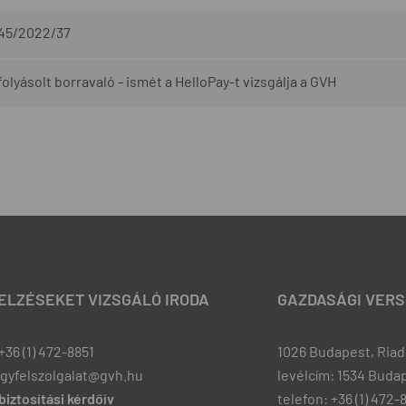
-45/2022/37
olyásolt borravaló - ismét a HelloPay-t vizsgálja a GVH
JELZÉSEKET VIZSGÁLÓ IRODA
GAZDASÁGI VERS
+36 (1) 472-8851
1026 Budapest, Riadó
ugyfelszolgalat@gvh.hu
levélcím: 1534 Budap
iztosítási kérdőív
telefon: +36 (1) 472-