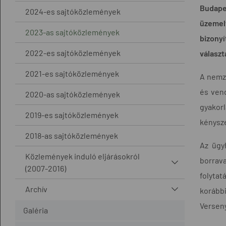
Budape
2024-es sajtóközlemények
üzemel
2023-as sajtóközlemények
bizony
2022-es sajtóközlemények
választ
2021-es sajtóközlemények
A nemz
és vend
2020-as sajtóközlemények
gyakorl
2019-es sajtóközlemények
kénysze
2018-as sajtóközlemények
Az ügy
Közlemények induló eljárásokról
borrava
(2007-2016)
folytat
Archív
korábbi
Versen
Galéria