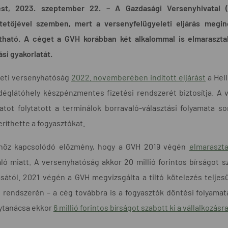
st, 2023. szeptember 22. – A Gazdasági Versenyhivatal (G
tetőjével szemben, mert a versenyfelügyeleti eljárás megin
ítható. A céget a GVH korábban két alkalommal is elmaraszta
ási gyakorlatát.
eti versenyhatóság
2022. novemberében indított eljárást
a Hell
églátóhely készpénzmentes fizetési rendszerét biztosítja. A v
atot folytatott a terminálok borravaló-választási folyamata s
ríthette a fogyasztókat.
höz kapcsolódó előzmény, hogy a GVH 2019 végén
elmaraszta
ló miatt. A versenyhatóság akkor 20 millió forintos bírságot sz
ásától. 2021 végén a GVH megvizsgálta a tiltó kötelezés teljesü
 rendszerén – a cég továbbra is a fogyasztók döntési folyamat
ytanácsa ekkor
6 millió forintos bírságot szabott ki a vállalkozásr