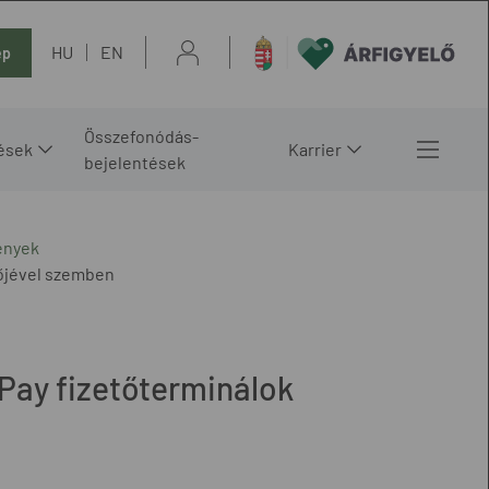
HU
EN
ép
Összefonódás-
ések
Karrier
bejelentések
ények
tőjével szemben
oPay fizetőterminálok