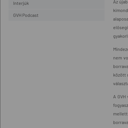
Az újab
Interjúk
kimondá
GVH Podcast
alapos
elősegí
gyakor
Mindeze
nem vol
borrava
között 
választ
A GVH v
fogyasz
mellett
borrava