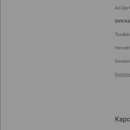
Az ügy 
GVH Köz
További
Horváth
Gondolo
Nyomta
Kapc