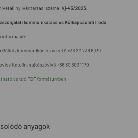
hivatali nyilvántartási száma:
Vj-45/2023.
szolgálati kommunikációs és Külkapcsolati Iroda
 információ:
 Bálint, kommunikációs vezető +36 20 238 6939
vics Katalin, sajtószóvivő +36 30 603 1170
tható verzió PDF formátumban
solódó anyagok