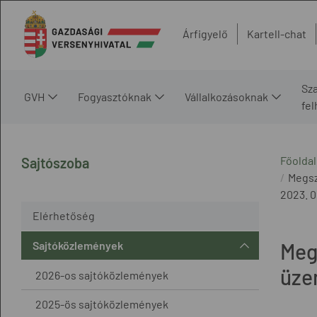
Árfigyelő
Kartell-chat
Sz
GVH
Fogyasztóknak
Vállalkozásoknak
fe
Főoldal
Sajtószoba
Megsz
2023. 0
Elérhetőség
Sajtóközlemények
Meg
üze
2026-os sajtóközlemények
2025-ös sajtóközlemények