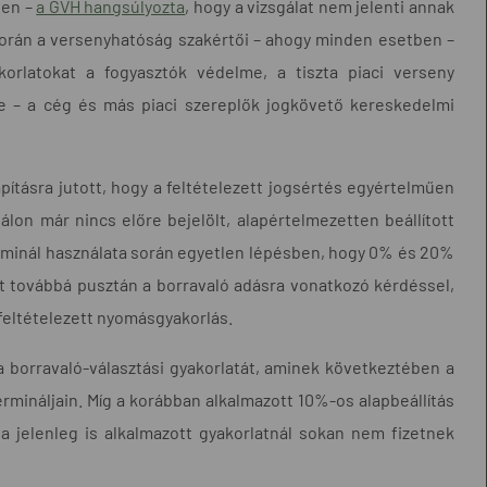
ben –
a GVH hangsúlyozta
, hogy a vizsgálat nem jelenti annak
s során a versenyhatóság szakértői – ahogy minden esetben –
orlatokat a fogyasztók védelme, a tiszta piaci verseny
kre – a cég és más piaci szereplők jogkövető kereskedelmi
pításra jutott, hogy a feltételezett jogsértés egyértelműen
álon már nincs előre bejelölt, alapértelmezetten beállított
erminál használata során egyetlen lépésben, hogy 0% és 20%
t továbbá pusztán a borravaló adásra vonatkozó kérdéssel,
feltételezett nyomásgyakorlás.
a borravaló-választási gyakorlatát, aminek következtében a
rmináljain. Míg a korábban alkalmazott 10%-os alapbeállítás
a jelenleg is alkalmazott gyakorlatnál sokan nem fizetnek