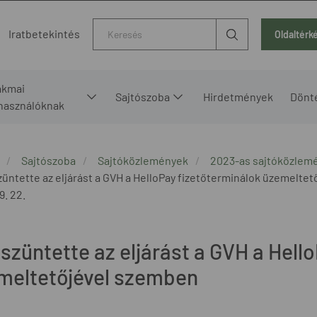
Kereső
Iratbetekintés
Oldaltérk
akmai
Sajtószoba
Hirdetmények
Dönt
lhasználóknak
Sajtószoba
Sajtóközlemények
2023-as sajtóközlem
üntette az eljárást a GVH a HelloPay fizetőterminálok üzemelte
9. 22.
szüntette az eljárást a GVH a Hell
meltetőjével szemben