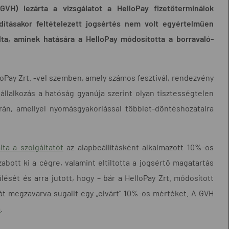
VH) lezárta a vizsgálatot a HelloPay fizetőterminálok
dításakor feltételezett jogsértés nem volt egyértelműen
lta, aminek hatására a HelloPay módosította a borravaló-
oPay Zrt. -vel szemben, amely számos fesztivál, rendezvény
állalkozás a hatóság gyanúja szerint olyan tisztességtelen
orán, amellyel nyomásgyakorlással többlet-döntéshozatalra
lta a szolgáltatót
az alapbeállításként alkalmazott 10%-os
abott ki a cégre, valamint eltiltotta a jogsértő magatartás
lését és arra jutott, hogy – bár a HelloPay Zrt. módosított
át megzavarva sugallt egy „elvárt” 10%-os mértéket. A GVH
a
.