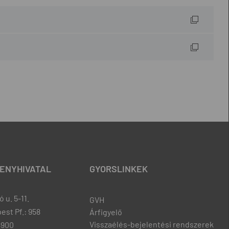
ENYHIVATAL
GYORSLINKEK
 u. 5-11.
GVH
est Pf.: 958
Árfigyelő
Visszaélés-bejelentési rendszerek
8900