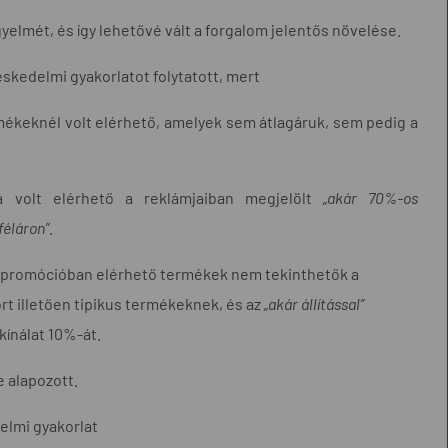
yelmét, és így lehetővé vált a forgalom jelentős növelése.
skedelmi gyakorlatot folytatott, mert
mékeknél volt elérhető, amelyek sem átlagáruk, sem pedig a
 volt elérhető a reklámjaiban megjelölt
„akár 70%-os
féláron”
.
 promócióban elérhető termékek nem tekinthetők a
rt illetően tipikus termékeknek, és az
„akár állítással”
kínálat 10%-át.
 alapozott.
elmi gyakorlat