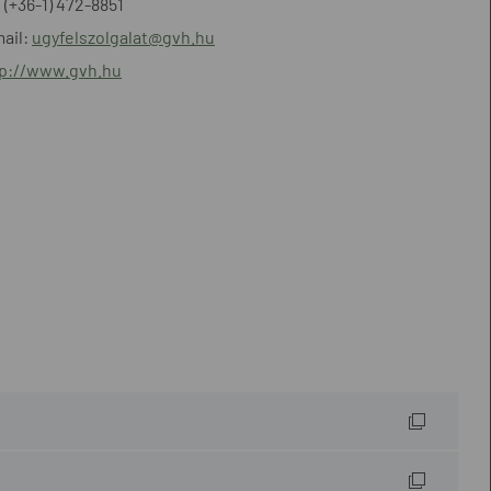
: (+36-1) 472-8851
ail:
ugyfelszolgalat@gvh.hu
tp://www.gvh.hu