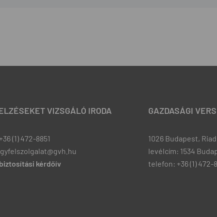
JELZÉSEKET VIZSGÁLÓ IRODA
GAZDASÁGI VERS
+36 (1) 472-8851
1026 Budapest, Riadó
ugyfelszolgalat@gvh.hu
levélcím: 1534 Budap
iztosítási kérdőív
telefon: +36 (1) 472-