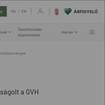
HU
EN
ép
Összefonódás-
ések
Karrier
bejelentések
ajtóközlemények
rságolt a GVH