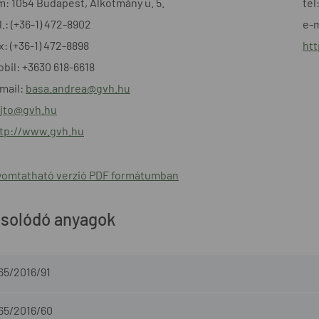
m: 1054 Budapest, Alkotmány u. 5.
tel
l.: (+36-1) 472-8902
e-m
x: (+36-1) 472-8898
ht
bil: +3630 618-6618
mail:
basa.andrea@gvh.hu
jto@gvh.hu
tp://www.gvh.hu
omtatható verzió PDF formátumban
solódó anyagok
65/2016/91
-65/2016/60