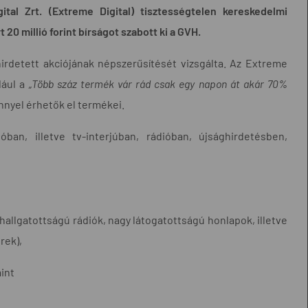
tal Zrt. (Extreme Digital) tisztességtelen kereskedelmi
0 millió forint bírságot szabott ki a GVH.
irdetett akciójának népszerűsítését vizsgálta. Az Extreme
dául a
„Több száz termék vár rád csak egy napon át akár 70%
nyel érhetők el termékei.
óban, illetve tv-interjúban, rádióban, újsághirdetésben,
 hallgatottságú rádiók, nagy látogatottságú honlapok, illetve
rek),
int