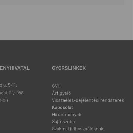
ENYHIVATAL
GYORSLINKEK
 u. 5-11.
GVH
est Pf.: 958
Árfigyelő
Visszaélés-bejelentési rendszerek
8900
Kapcsolat
Hirdetmények
Sajtószoba
Szakmai felhasználóknak