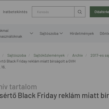
Kereső
Iratbetekintés
Oldaltérk
akmai
Sajtószoba
Hirdetmények
Dönt
lhasználóknak
Sajtószoba
Sajtóközlemények
Archív
2017-es s
rtő Black Friday reklám miatt bírságolt a GVH
 16.
sértő Black Friday reklám miatt bí