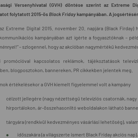
asági Versenyhivatal (GVH) döntése szerint az Extreme Digi
atot folytatott 2015-ös
Black Friday
kampányában. A jogsértésért 2
z Extreme Digital 2015. november 20. napjára (Black Firday) h
l kommunikációs kampányában azt ígérte a fogyasztóknak – pél
énnyel!”
– szlogennel, hogy az akcióban nagymértékű kedvezmén
i promócióval kapcsolatos reklámok, tájékoztatások televízi
lben, blogposztokon, bannereken, PR cikkekben jelentek meg.
mok értékelésekor a GVH kiemelt figyelemmel volt a kampány
célzott jellegére (nagy nézettségű televíziós csatornák, nagy
hírportálokon, ár-összehasonlító weboldalakon látható banne
tárgyára (rendkívül kedvezményes vásárlási lehetőség), valam
időszakára (a világszerte ismert Black Friday akciós nap),