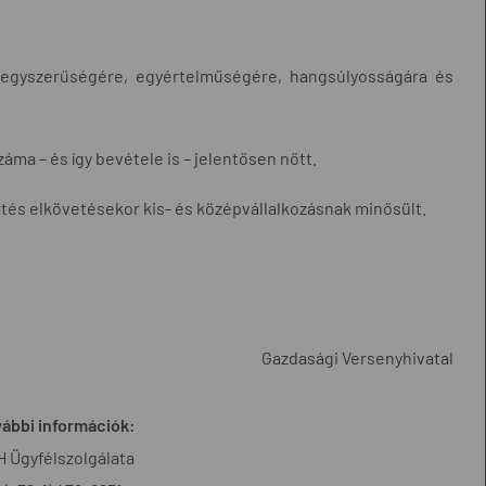
et egyszerűségére, egyértelműségére, hangsúlyosságára és
a – és így bevétele is – jelentősen nőtt.
rtés elkövetésekor kis- és középvállalkozásnak minősült.
Gazdasági Versenyhivatal
ábbi információk:
 Ügyfélszolgálata