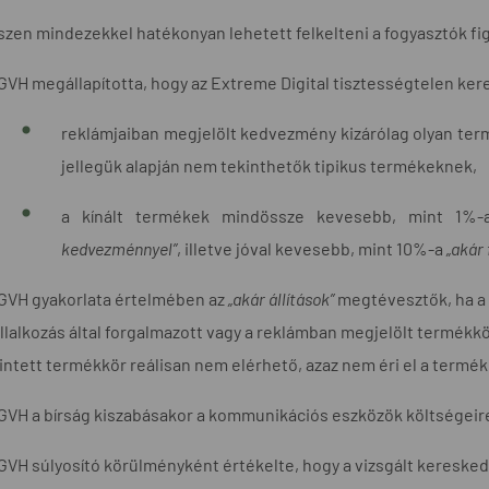
szen mindezekkel hatékonyan lehetett felkelteni a fogyasztók fig
GVH megállapította, hogy az Extreme Digital tisztességtelen kere
reklámjaiban megjelölt kedvezmény kizárólag olyan ter
jellegük alapján nem tekinthetők tipikus termékeknek,
a kínált termékek mindössze kevesebb, mint 1%-a
kedvezménnyel”
, illetve jóval kevesebb, mint 10%-a
„akár 
GVH gyakorlata értelmében az
„akár állítások”
megtévesztők, ha a
llalkozás által forgalmazott vagy a reklámban megjelölt termékkö
intett termékkör reálisan nem elérhető, azaz nem éri el a termék
GVH a bírság kiszabásakor a kommunikációs eszközök költségeire
GVH súlyosító körülményként értékelte, hogy a vizsgált keresked