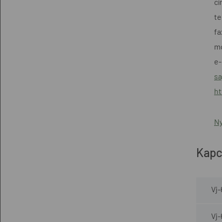
cí
te
fa
mo
e-
sa
ht
Ny
Kapc
Vj-
Vj