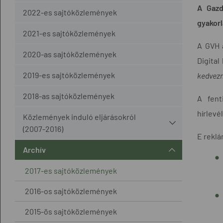
A Gazd
2022-es sajtóközlemények
gyakorl
2021-es sajtóközlemények
A GVH a
2020-as sajtóközlemények
Digita
2019-es sajtóközlemények
kedvezm
2018-as sajtóközlemények
A fent
hírlevé
Közlemények induló eljárásokról
(2007-2016)
E reklá
Archív
2017-es sajtóközlemények
2016-os sajtóközlemények
2015-ös sajtóközlemények