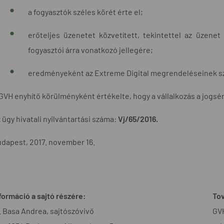
a fogyasztók széles körét érte el;
erőteljes üzenetet közvetített, tekintettel az üzen
fogyasztói árra vonatkozó jellegére;
eredményeként az Extreme Digital megrendeléseinek szám
GVH enyhítő körülményként értékelte, hogy a vállalkozás a jogsé
 ügy hivatali nyilvántartási száma:
Vj/65/2016.
dapest, 2017. november 16.
formáció a sajtó részére:
Tov
. Basa Andrea, sajtószóvivő
GVH