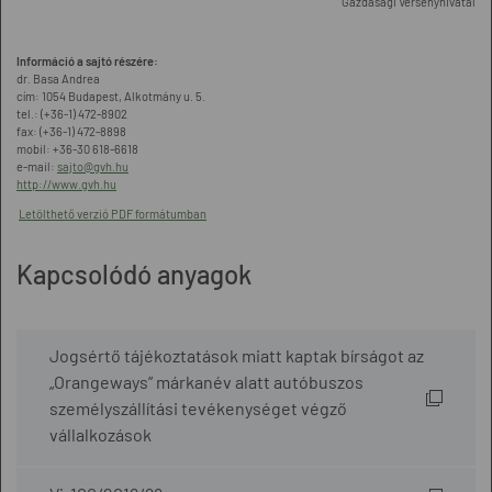
Gazdasági Versenyhivatal
Információ a sajtó részére:
dr. Basa Andrea
cím: 1054 Budapest, Alkotmány u. 5.
tel.: (+36-1) 472-8902
fax: (+36-1) 472-8898
mobil: +36-30 618-6618
e-mail:
sajto@gvh.hu
http://www.gvh.hu
Letölthető verzió PDF formátumban
Kapcsolódó anyagok
Jogsértő tájékoztatások miatt kaptak bírságot az
„Orangeways” márkanév alatt autóbuszos
személyszállítási tevékenységet végző
vállalkozások