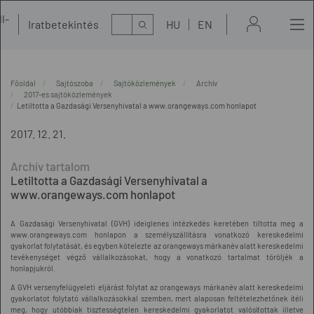
l-
Kereső
Iratbetekintés
HU
EN
t
Főoldal
Sajtószoba
Sajtóközlemények
Archív
2017-es sajtóközlemények
Letiltotta a Gazdasági Versenyhivatal a www.orangeways.com honlapot
2017. 12. 21.
Letiltotta a Gazdasági Versenyhivatal a
www.orangeways.com honlapot
A Gazdasági Versenyhivatal (GVH) ideiglenes intézkedés keretében tiltotta meg a
www.orangeways.com honlapon a személyszállításra vonatkozó kereskedelmi
gyakorlat folytatását, és egyben kötelezte az orangeways márkanév alatt kereskedelmi
tevékenységet végző vállalkozásokat, hogy a vonatkozó tartalmat töröljék a
honlapjukról.
A GVH versenyfelügyeleti eljárást folytat az orangeways márkanév alatt kereskedelmi
gyakorlatot folytató vállalkozásokkal szemben, mert alaposan feltételezhetőnek ítéli
meg, hogy utóbbiak tisztességtelen kereskedelmi gyakorlatot valósítottak illetve