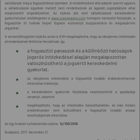
valósítanak meg a fogyasztókkal szemben. A rendelkezésre álló adatok szerint ugyanis
a vállalkozások egyebek mellett nem rendelkeznek az ágazati jogszabályok által
megkövetelt engedélyekkel. Az eljárás alá vont vállalkozások kereskedelmi
gyakorlatukat elsődlegesen a
www.orangeways.com
honlapon keresztül folytatják, a
fogyasztók itt tudnak helyet foglalni különböző buszjáratokra és megvásárolni
jegyeiket.
A versenyfelügyeleti eljárás során a GVH megállapította, hogy az ideiglenes intézkedés
elrendelésének feltételei fennállnak, így
a fogyasztói panaszok és a különböző hatóságok
jogerős intézkedései alapján megalapozottan
valószínűsíthető a jogsértő kereskedelmi
gyakorlat,
az ideiglenes intézkedést a fogyasztók további érdeksérelmeinek
elkerülése indokolja,
a kereskedelmi gyakorlat folytatása veszélyeztetné a gazdasági
versenyt, valamint
megállapítható, hogy az intézkedés halaszthatatlan, és más módon
eredményesen nem biztosítható a fogyasztók további anyagi
veszteségeinek elkerülése.
Az ügy hivatali nyilvántartási száma:
Vj/100/2016.
Budapest, 2017. december 21.