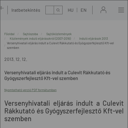
l-
Kereső
Iratbetekintés
HU
EN
t
Főoldal
Sajtószoba
Sajtóközlemények
Közlemények induló eljárásokról (2007-2016)
Induló eljárások 2013
Versenyhivatali eljárás indult a Culevit Rákkutató és Gyógyszerfejlesztő Kft-vel
szemben
2013. 12. 12.
Versenyhivatali eljárás indult a Culevit Rákkutató és
Gyógyszerfejlesztő Kft-vel szemben
Nyomtatható verzió PDF formátumban
Versenyhivatali eljárás indult a Culevit
Rákkutató és Gyógyszerfejlesztő Kft-vel
szemben