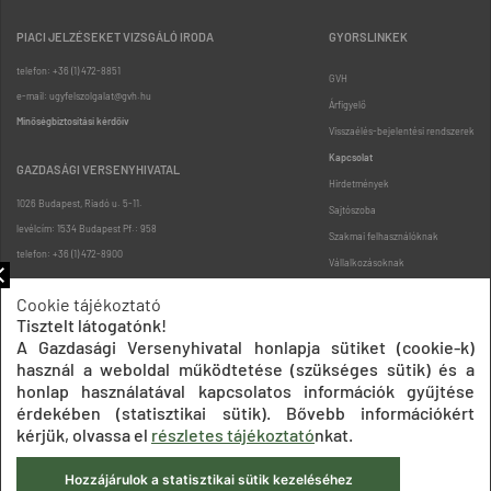
PIACI JELZÉSEKET VIZSGÁLÓ IRODA
GYORSLINKEK
telefon: +36 (1) 472-8851
GVH
e-mail: ugyfelszolgalat@gvh.hu
Árfigyelő
Minőségbiztosítási kérdőív
Visszaélés-bejelentési rendszerek
Kapcsolat
GAZDASÁGI VERSENYHIVATAL
Hirdetmények
1026 Budapest, Riadó u. 5-11.
Sajtószoba
levélcím: 1534 Budapest Pf.: 958
Szakmai felhasználóknak
telefon: +36 (1) 472-8900
Vállalkozásoknak
Fogyasztóknak
Cookie tájékoztató
Podcast
Tisztelt látogatónk!
Oldaltérkép
A Gazdasági Versenyhivatal honlapja sütiket (cookie-k)
használ a weboldal működtetése (szükséges sütik) és a
honlap használatával kapcsolatos információk gyűjtése
érdekében (statisztikai sütik). Bővebb információkért
kérjük, olvassa el
részletes tájékoztató
nkat.
Hozzájárulok a statisztikai sütik kezeléséhez
Impresszum
Adatkezelési tájékoztatók
Akadálymentesítési nyilatkozat