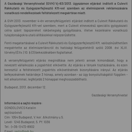
A Gazdasági Versenyhivatal (GVH) Vj-83/2013. ügyszámon eljárást indított a Culevit
Rákkutató és Gyógyszerfejlesztő Kft-vel szemben az élelmiszerek reklámozására
vonatkozó rendelkezések feltételezett megsértése miatt.
A GVH 2013. november 4-én versenyfelügyeleti eljárást indított a Culevit Rákkutató és
Gyógyszerfejlesztő Kft-vel szemben, mert a Culevit elnevezésű speciális gyógyászati
célra szánt tápszereket rákbetegség gyógyítására, illetve kezelésére vonatkozó
tulajdonságokra utaló állításokkal népszerűsítette.
Fenti magatartásával a Culevit Rákkutató és Gyógyszerfejlesztő Kft. valószínűsíthetően
megsértette az élelmiszerláncról és hatósági felügyeletéről szóló 2008. évi XLVI.
törvény (Éltv.) 10. § (3) bekezdésében foglaltakat.
A versenyfelügyeleti eljárás megindítása nem jelenti annak kimondását, hogy a
nevezett vállalkozás a jogsértést elkövette. Az eljárás a tények tisztázására, és ezen
keresztül a feltételezett jogsértés elkövetésének bizonyítására irányul. Az eljárás
befejezésének határideje 3 hónap, amely azonban - az ügy bonyolultságától függően -
két alkalommal, legfeljebb 2 hónappal meghosszabbítható.
Budapest, 2013. december 12.
Gazdasági Versenyhivatal
Információ a sajtó részére:
GONDOLOVICS Katalin
sajtószóvivő
Cím: 1054 Budapest, V. ker. Alkotmány u.5.
Levél: 1245 Budapest, 5. Pf. 1036
Tel.: (+36-1) 472-8902
Email:
sajto@gvh.hu