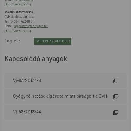
http://www.gvh.hu
További információk:
GVH Ügyfélszolgálata
Tel.: (+36-1) 472-8851
Email:
ugyfelszolgalat@gvh.hu
http://www.gvh.hu
Tag-ek:
HATTECHAZON2013083
Kapcsolódó anyagok
Vj-83/2013/78
Gyógyító hatások ígérete miatt bírságolt a GVH
Vj-83/2013/44