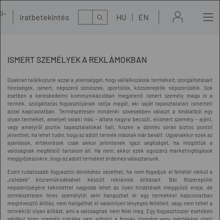
l-
Kereső
Iratbetekintés
HU
EN
t
ISMERT SZEMÉLYEK A REKLÁMOKBAN
Gyakran találkozunk azzal a jelenséggel, hogy vállalkozások termékeit, szolgáltatásait
hírességek, ismert, népszerű színészek, sportolók, közszereplők népszerűsítik. Sok
esetben a kereskedelmi kommunikációban megjelenő ismert személy maga is a
termék, szolgáltatás fogyasztójának vallja magát, aki saját tapasztalatait ismerteti
azzal kapcsolatban. Természetesen mindenki szívesebben választ a kínálatból egy
olyan terméket, amelyet valaki más – általa nagyra becsült, elismert személy – ajánl,
vagy amelyről pozitív tapasztalatokat hall, hiszen a döntés során biztos pontot
jelenthet, ha lehet tudni, hogy az adott termék másnak már bevált. Ugyanakkor ezek az
ajánlások, értékelések csak akkor jelentenek igazi segítséget, ha mögöttük a
valóságnak megfelelő tartalom áll. Ha nem, akkor ezek egyszerű marketingfogások
meggyőzésünkre, hogy az adott terméket érdemes választanunk.
Ezért tudatosabb fogyasztói döntéshez vezethet, ha nem fogadjuk el feltétel nélkül a
„celebek” közreműködésével készült reklámok állításait. Bár főszereplőik
népszerűségére tekintettel nagyobb lehet az ilyen hirdetések meggyőző ereje, de
természetesen híres személytől sem hangozhat el egy termékkel kapcsolatban
megtévesztő állítás, nem hallgathat el valamilyen lényeges feltételt, vagy nem tehet a
termékről olyan állítást, ami a valóságnak nem felel meg. Egy fogyasztószer esetében
például híres személy szájába sem adható a fogyás ütemére vagy mértékére utaló