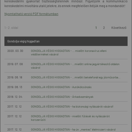
kereskedelmi gyakorlat tisztességtelennek minősül. Figyeljünk a kommunikáció
kereskedelmi mivoltára utaló jelekre, és ennek megfelelően ítéljük meg a mondandót!
Nyomtatható verzió PDF formátumban
1 - 2. oldal
1
2
Következő
Gondolja végig higgadtan
2020. 03. 30
GONDOLJA VÉGIG HIGGADTAN - … mielőtt koronavírus elleni
védőterméket vásárol
2019. 07. 08
GONDOLJA VÉGIG HIGGADTAN - …mielőtt online jegyértékesítő oldalon
vásárol
2019. 06. 18
GONDOLJA VÉGIG HIGGADTAN - …mielőtt betelefonál egy jósműsorba…
2019. 06. 13
GONDOLJA VÉGIG HIGGADTAN - Autókölcsönzés
2018. 12. 04
GONDOLJA VÉGIG HIGGADTAN - Árkedvezmények
2017. 12. 12
GONDOLJA VÉGIG HIGGADTAN - ha biztonsági nyílászárót vásárol!
2017. 12. 12
GONDOLJA VÉGIG HIGGADTAN - mielőtt fűtését és nyílászáróit
korszerűsíti
2017. 12. 12
GONDOLJA VÉGIG HIGGADTAN - ha ún. „mentes” élelmiszert vásárol