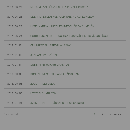
2017. 06. 26
NE CSAK AZ EGÉSZSÉGÉT, A PÉNZÉT IS ÓVJA!
2017. 06. 26
ELÉRHETETLEN KÜLFÖLDI ONLINE KERESKEDŐK
2017. 06. 26
HITELKÁRTYÁK HITELES INFORMÁCIÓK ALAPJÁN
2017. 06. 26
GONDOLJA VÉGIG HIGGADTAN HASZNÁLT AUTÓ VÁSÁRLÁSÁT
2017. 01. 11
ONLINE SZÁLLÁSFOGLALÁSOK
2017. 01. 11
A PIRAMIS VESZÉLYEI
2017. 01. 11
JOBB, MINT A „HAGYOMÁNYOS”?
2016. 08. 05
ISMERT SZEMÉLYEK A REKLÁMOKBAN
2016. 08. 05
ZÖLD HIRDETÉSEK
2016. 08. 05
UTAZÁSI AJÁNLATOK
2016. 07. 19
AZ INTERNETES TÁRSKERESÉS BUKTATÓI
1 - 2. oldal
1
2
Következő