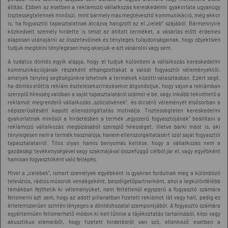
állítás. Ebben az esetben a reklámozó vállalkozás kereskedelmi gyakorlata ugyanúgy
tisztességtelennek minősül, mint bármely más megtévesztő kommunikáció, még akkor
is, ha fogyasztói tapasztalatnak álcázva hangzott az el „celeb” szájából. Bármennyire
közkedvelt személy hirdette is tehát az áhított terméket, a vásárlás előtt érdemes
alaposan utánajárni az összetevőinek és tényleges tulajdonságainak, hogy objektíven
tudjuk megítélni ténylegesen meg akarjuk-e azt vásárolni vagy sem.
A tudatos döntés egyik alapja, hogy el tudjuk különíteni a vállalkozás kereskedelmi
kommunikációjának részeként elhangzottakat a valódi fogyasztói véleményektől,
amelyek tényleg segítségünkre lehetnek a termékek közötti választásban. Ezért segít,
ha döntés előtt/a reklám észlelésekor/nézésekor átgondoljuk, hogy vajon a reklámban
szereplő híresség valóban a saját tapasztalatáról számol-e be, vagy inkább tekinthető a
reklámot megrendelő vállalkozás „szócsövének”, és dicsérő véleményét elsősorban a
népszerűsítésért kapott ellenszolgáltatás motiválja. Tisztességtelen kereskedelmi
gyakorlatnak minősül a hirdetésben a termék „egyszerű fogyasztójának” beállítani a
reklámozó vállalkozás megbízásából szereplő hírességet, illetve bárki mást is, aki
ténylegesen nem a termék használója, hanem ellenszolgáltatásért szól saját fogyasztói
tapasztalatairól. Tilos olyan hamis benyomás keltése, hogy a vállalkozás nem a
gazdasági tevékenységével vagy szakmájával összefüggő célból jár el, vagy egyébként
hamisan fogyasztóként való fellépés.
Mivel a „celebek”, ismert személyek egyébként is gyakran fordulnak meg a különböző
televíziós, rádiós műsorok vendégeként, beszélgetőpartnerként, ahol a legkülönfélébb
témákban fejthetik ki véleményüket, nem feltétlenül egyszerű a fogyasztó számára
felismerni azt sem, hogy az adott pillanatban fizetett reklámot lát vagy hall, pedig ez
értelemszerűen szintén lényeges a döntéshozatal szempontjából. A fogyasztó számára
egyértelműen felismerhető módon ki kell tűnnie a tájékoztatás tartalmából, képi vagy
akusztikus elemeiből, hogy fizetett hirdetésről van szó, ellenkező esetben a