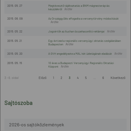
2015. 05. 27
Megtévesztő tájékoztatás a BNM mágnesterápiás
készülékről
2015. 06. 09
Az Országgyűlés elfogadta a versenytörvény módosítását
2015. 05. 22
Jogsértők az Auchan összehasonlító reklámjai
2015. 05. 21
Egy évtized a regionális versenyügyi oktatás szolgálatában
Budapesten
2015. 05. 20
A GVH engedélyezte a MAL két üzletágának eladását
2015. 05. 15
10 éves a Budapesti Versenyügyi Regionális Oktatási
Központ
3 - 6. oldal
Előző
1
2
3
4
5
...
6
Következő
Sajtószoba
2026-os sajtóközlemények