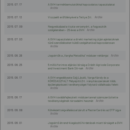
2015. 07. 17
A GVH termékbemutatókkal kapcsolatos tapasztalatai
2015. 07. 13
Visszaélt erőfölényével a Tettye Zrt.
2015. 07. 09
Negyedszázad a tiszta versenyért, a fogyasztók
szolgálatában – 25 éves a GVH
2015. 07. 03
A GVH tapasztalatai a direkt marketing útján ajánlatoknak
tűnő szerződéseket küldő szolgáltatóval kapcsolatosan
2015. 06. 26
Jogsértők a „Vargha Metodika” módszer reklámjai
2015. 06. 25
5 millió forintos eljárási bírság a Crédit Agricole Corporate
and Investment Bank SA-nak
2015. 06. 17
A GVH engedélyezte Szíjj László, Varga Károly és a
KÖRÖSASZFALT Mélyépítő Zrt. irányításszerzését több,
épületgépészeti tevékenységet folytató vállalkozás felett
2015. 06. 17
A GVH továbbfejlesztett módszertannal számszerűsítette
tevékenységének társadalmi hasznát
2015. 06. 08
Kötelezettségvállalással zárult a MasterCard és az OTP ügye
2015. 06. 01
Jogsértő étrend-kiegészítő hirdetések miatt bírságolt a GVH