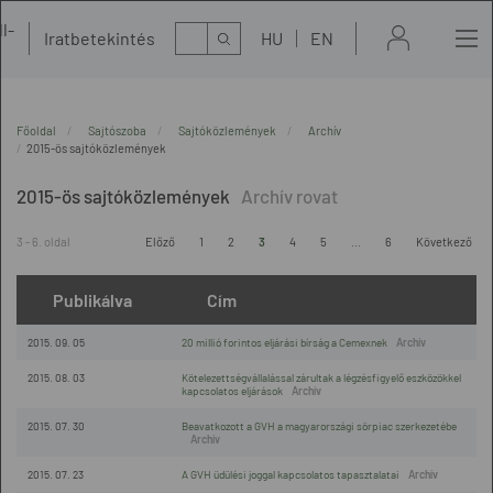
l-
Kereső
Iratbetekintés
HU
EN
t
Főoldal
Sajtószoba
Sajtóközlemények
Archív
2015-ös sajtóközlemények
2015-ös sajtóközlemények
3 - 6. oldal
Előző
1
2
3
4
5
...
6
Következő
Publikálva
Cím
2015. 09. 05
20 millió forintos eljárási bírság a Cemexnek
2015. 08. 03
Kötelezettségvállalással zárultak a légzésfigyelő eszközökkel
kapcsolatos eljárások
2015. 07. 30
Beavatkozott a GVH a magyarországi sörpiac szerkezetébe
2015. 07. 23
A GVH üdülési joggal kapcsolatos tapasztalatai