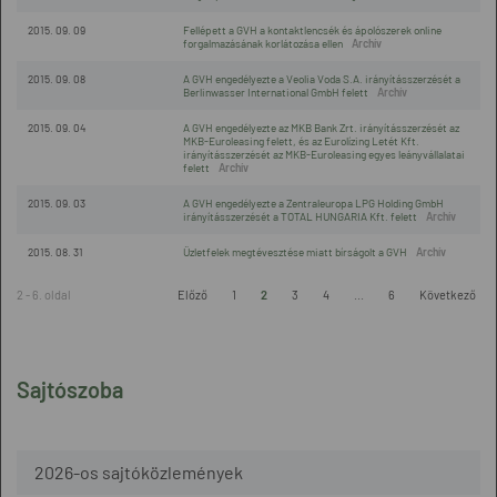
2015. 09. 09
Fellépett a GVH a kontaktlencsék és ápolószerek online
forgalmazásának korlátozása ellen
2015. 09. 08
A GVH engedélyezte a Veolia Voda S.A. irányításszerzését a
Berlinwasser International GmbH felett
2015. 09. 04
A GVH engedélyezte az MKB Bank Zrt. irányításszerzését az
MKB-Euroleasing felett, és az Eurolízing Letét Kft.
irányításszerzését az MKB-Euroleasing egyes leányvállalatai
felett
2015. 09. 03
A GVH engedélyezte a Zentraleuropa LPG Holding GmbH
irányításszerzését a TOTAL HUNGARIA Kft. felett
2015. 08. 31
Üzletfelek megtévesztése miatt bírságolt a GVH
2 - 6. oldal
Előző
1
2
3
4
...
6
Következő
Sajtószoba
2026-os sajtóközlemények