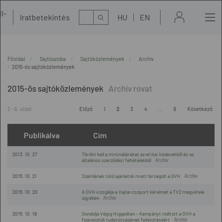
l-
Kereső
Iratbetekintés
HU
EN
t
Főoldal
Sajtószoba
Sajtóközlemények
Archív
2015-ös sajtóközlemények
2015-ös sajtóközlemények
2 - 6. oldal
Előző
1
2
3
4
...
6
Következő
Publikálva
Cím
2013. 10. 27
Törölni kell a minimálárakat az etikai kódexekből és az
általános szerződési feltételekből
2015. 10. 21
Számlának tűnő ajánlatok miatt bírságolt a GVH
2015. 10. 20
A GVH vizsgálja a Vajna-csoport kérelmét a TV2 megvétele
ügyében
2015. 10. 19
Gondolja Végig Higgadtan – Kampányt indított a GVH a
fogyasztók tudatosságának fejlesztéséért