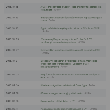
2015. 10. 16
A GVH engedélyezte a Csányi-csoport irányításszerzését a
KITE felett
2015. 10. 15
Bizonyítatlan piacelsőségi állítások miatt kapott bírságot a
Dante
2015. 10. 13
Együttműködési megállapodást kötött a GVH és az OGYÉI
2015. 10. 09
„Versenyjog Magyarországon és az EU-ban” – A GVH
tanulmányi versenyének nyertesei
2015. 10. 07
Bizonyítatlan piacelsőségi állítások miatt bírságolt a GVH
2015. 10. 01
Bírságenyhítést hozhat a vállalkozásoknak a megfelelés
érdekében tett erőfeszítésük – változott a GVH
bírságközleménye
2015. 09. 28
Megtévesztő szakmai szervezeti ajánlás miatt bírságolt a
GVH
2015. 09. 24
Kötelezettségvállalással zárult a L’Oréal ügye
2015. 09. 18
85 éves a magyar versenyjog-alkalmazás
2015. 09. 15
Gyógyszerkartellt büntetett a GVH
2015. 09. 11
Megalapozatlan állítások miatt bírságolt a GVH