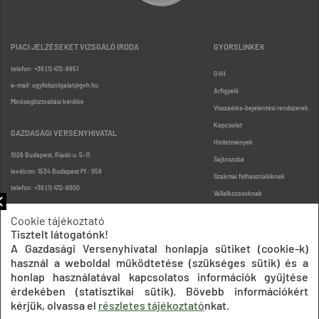
PIACI JELZÉSEKET VIZSGÁLÓ IRODA
GYORSLINKEK
telefon: +36 (1) 472-8851
GVH
e-mail: ugyfelszolgalat@gvh.hu
Árfigyelő
Minőségbiztosítási kérdőív
Visszaélés-bejelentési rendszerek
Kapcsolat
GAZDASÁGI VERSENYHIVATAL
Hirdetmények
1026 Budapest, Riadó u. 5-11.
Sajtószoba
levélcím: 1534 Budapest Pf.: 958
Szakmai felhasználóknak
telefon: +36 (1) 472-8900
Vállalkozásoknak
Fogyasztóknak
Cookie tájékoztató
Podcast
Tisztelt látogatónk!
Oldaltérkép
A Gazdasági Versenyhivatal honlapja sütiket (cookie-k)
használ a weboldal működtetése (szükséges sütik) és a
honlap használatával kapcsolatos információk gyűjtése
érdekében (statisztikai sütik). Bővebb információkért
kérjük, olvassa el
részletes tájékoztató
nkat.