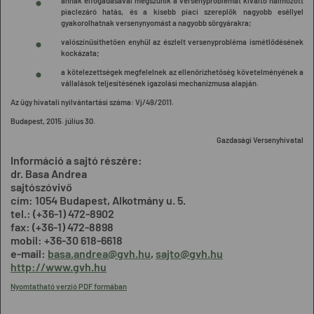
annak elfogadásával megszűnik a versenyproblémát kiváltó halmozott
piaclezáró hatás, és a kisebb piaci szereplők nagyobb eséllyel
gyakorolhatnak versenynyomást a nagyobb sörgyárakra;
valószínűsíthetően enyhül az észlelt versenyprobléma ismétlődésének
kockázata;
a kötelezettségek megfelelnek az ellenőrizhetőség követelményének a
vállalások teljesítésének igazolási mechanizmusa alapján.
Az ügy hivatali nyilvántartási száma:
Vj/49/2011.
Budapest, 2015. július 30.
Gazdasági Versenyhivatal
Információ a sajtó részére:
dr. Basa Andrea
sajtószóvivő
cím: 1054 Budapest, Alkotmány u. 5.
tel.: (+36-1) 472-8902
fax: (+36-1) 472-8898
mobil: +36-30 618-6618
e-mail:
basa.andrea@gvh.hu
,
sajto@gvh.hu
http://www.gvh.hu
Nyomtatható verzió PDF formában