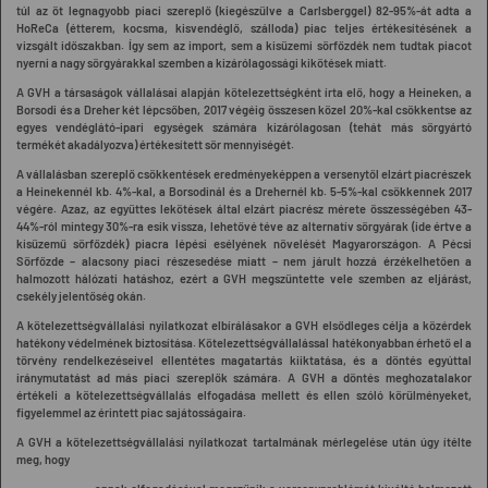
túl az öt legnagyobb piaci szereplő (kiegészülve a Carlsberggel) 82-95%-át adta a
HoReCa (étterem, kocsma, kisvendéglő, szálloda) piac teljes értékesítésének a
vizsgált időszakban. Így sem az import, sem a kisüzemi sörfőzdék nem tudtak piacot
nyerni a nagy sörgyárakkal szemben a kizárólagossági kikötések miatt.
A
GVH a társaságok vállalásai alapján kötelezettségként írta elő
, hogy
a Heineken, a
Borsodi és a Dreher két lépcsőben, 2017 végéig összesen közel 20%-kal csökkentse az
egyes vendéglátó-ipari egységek számára kizárólagosan (tehát más sörgyártó
termékét akadályozva) értékesített sör mennyiségét.
A vállalásban szereplő csökkentések eredményeképpen
a versenytől elzárt piacrészek
a Heinekennél kb. 4%-kal, a Borsodinál és a Drehernél kb. 5-5%-kal csökkennek 2017
végére
. Azaz, az együttes lekötések által elzárt piacrész mérete összességében 43-
44%-ról mintegy 30%-ra esik vissza, lehetővé téve az alternatív sörgyárak (ide értve a
kisüzemű sörfőzdék) piacra lépési esélyének növelését Magyarországon. A Pécsi
Sörfőzde – alacsony piaci részesedése miatt – nem járult hozzá érzékelhetően a
halmozott hálózati hatáshoz, ezért a GVH megszüntette vele szemben az eljárást,
csekély jelentőség okán.
A
kötelezettségvállalási nyilatkozat elbírálásakor a GVH elsődleges célja
a közérdek
hatékony védelmének biztosítása. Kötelezettségvállalással hatékonyabban érhető el a
törvény rendelkezéseivel ellentétes magatartás kiiktatása, és a döntés egyúttal
iránymutatást ad más piaci szereplők számára. A GVH a döntés meghozatalakor
értékeli a kötelezettségvállalás elfogadása mellett és ellen szóló körülményeket,
figyelemmel az érintett piac sajátosságaira.
A GVH
a kötelezettségvállalási nyilatkozat tartalmának mérlegelése után
úgy ítélte
meg
, hogy