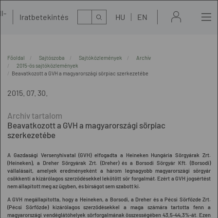
l-
Kereső
Iratbetekintés
HU
EN
t
Főoldal
Sajtószoba
Sajtóközlemények
Archív
2015-ös sajtóközlemények
Beavatkozott a GVH a magyarországi sörpiac szerkezetébe
2015. 07. 30.
Beavatkozott a GVH a magyarországi sörpiac
szerkezetébe
A Gazdasági Versenyhivatal (GVH) elfogadta a Heineken Hungária Sörgyárak Zrt.
(Heineken), a Dreher Sörgyárak Zrt. (Dreher) és a Borsodi Sörgyár Kft. (Borsodi)
vállalásait, amelyek eredményeként a három legnagyobb magyarországi sörgyár
csökkenti a kizárólagos szerződésekkel lekötött sör forgalmát
.
Ezért a GVH jogsértést
nem állapított meg az ügyben, és bírságot sem szabott ki.
A
GVH megállapította
, hogy a Heineken, a Borsodi, a Dreher és a Pécsi Sörfőzde Zrt.
(Pécsi Sörfőzde) kizárólagos szerződésekkel a maga számára tartotta fenn a
magyarországi vendéglátóhelyek sörforgalmának összességében 43,5-44,3%-át. Ezen