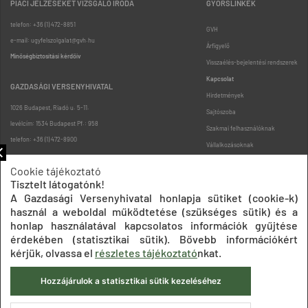
PIACI JELZÉSEKET VIZSGÁLÓ IRODA
GYORSLINKEK
telefon: +36 (1) 472-8851
GVH
e-mail: ugyfelszolgalat@gvh.hu
Árfigyelő
Minőségbiztosítási kérdőív
Visszaélés-bejelentési rendszerek
Kapcsolat
GAZDASÁGI VERSENYHIVATAL
Hirdetmények
1026 Budapest, Riadó u. 5-11.
Sajtószoba
levélcím: 1534 Budapest Pf.: 958
Szakmai felhasználóknak
telefon: +36 (1) 472-8900
Vállalkozásoknak
Fogyasztóknak
Cookie tájékoztató
Podcast
Tisztelt látogatónk!
Oldaltérkép
A Gazdasági Versenyhivatal honlapja sütiket (cookie-k)
használ a weboldal működtetése (szükséges sütik) és a
honlap használatával kapcsolatos információk gyűjtése
érdekében (statisztikai sütik). Bővebb információkért
kérjük, olvassa el
részletes tájékoztató
nkat.
Hozzájárulok a statisztikai sütik kezeléséhez
Impresszum
Adatkezelési tájékoztatók
Akadálymentesítési nyilatkozat
Közadatkereső
Süti beállítások
ÁSZF