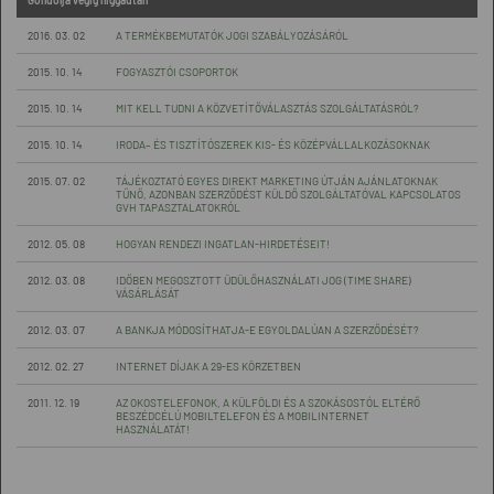
Gondolja végig higgadtan
2016. 03. 02
A TERMÉKBEMUTATÓK JOGI SZABÁLYOZÁSÁRÓL
2015. 10. 14
FOGYASZTÓI CSOPORTOK
2015. 10. 14
MIT KELL TUDNI A KÖZVETÍTŐVÁLASZTÁS SZOLGÁLTATÁSRÓL?
2015. 10. 14
IRODA– ÉS TISZTÍTÓSZEREK KIS- ÉS KÖZÉPVÁLLALKOZÁSOKNAK
2015. 07. 02
TÁJÉKOZTATÓ EGYES DIREKT MARKETING ÚTJÁN AJÁNLATOKNAK
TŰNŐ, AZONBAN SZERZŐDÉST KÜLDŐ SZOLGÁLTATÓVAL KAPCSOLATOS
GVH TAPASZTALATOKRÓL
2012. 05. 08
HOGYAN RENDEZI INGATLAN-HIRDETÉSEIT!
2012. 03. 08
IDŐBEN MEGOSZTOTT ÜDÜLŐHASZNÁLATI JOG (TIME SHARE)
VÁSÁRLÁSÁT
2012. 03. 07
A BANKJA MÓDOSÍTHATJA-E EGYOLDALÚAN A SZERZŐDÉSÉT?
2012. 02. 27
INTERNET DÍJAK A 29-ES KÖRZETBEN
2011. 12. 19
AZ OKOSTELEFONOK, A KÜLFÖLDI ÉS A SZOKÁSOSTÓL ELTÉRŐ
BESZÉDCÉLÚ MOBILTELEFON ÉS A MOBILINTERNET
HASZNÁLATÁT!