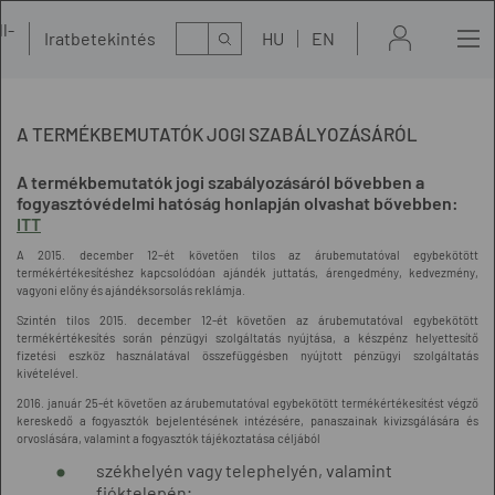
l-
Kereső
Iratbetekintés
HU
EN
t
A TERMÉKBEMUTATÓK JOGI SZABÁLYOZÁSÁRÓL
A termékbemutatók jogi szabályozásáról bővebben a
fogyasztóvédelmi hatóság honlapján olvashat bővebben:
ITT
A 2015. december 12–ét követően tilos az árubemutatóval egybekötött
termékértékesítéshez kapcsolódóan ajándék juttatás, árengedmény, kedvezmény,
vagyoni előny és ajándéksorsolás reklámja.
Szintén tilos 2015. december 12-ét követően az árubemutatóval egybekötött
termékértékesítés során pénzügyi szolgáltatás nyújtása, a készpénz helyettesítő
fizetési eszköz használatával összefüggésben nyújtott pénzügyi szolgáltatás
kivételével.
2016. január 25-ét követően az árubemutatóval egybekötött termékértékesítést végző
kereskedő a fogyasztók bejelentésének intézésére, panaszainak kivizsgálására és
orvoslására, valamint a fogyasztók tájékoztatása céljából
székhelyén vagy telephelyén, valamint
fióktelepén;