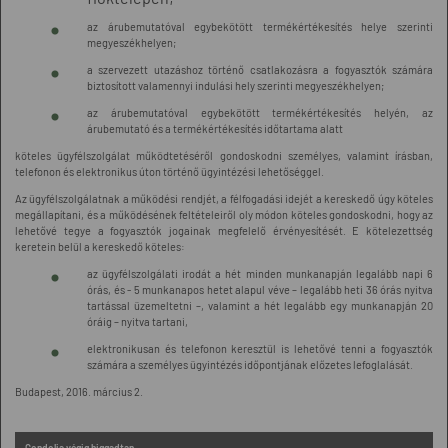
az árubemutatóval egybekötött termékértékesítés helye szerinti
megyeszékhelyen;
a szervezett utazáshoz történő csatlakozásra a fogyasztók számára
biztosított valamennyi indulási hely szerinti megyeszékhelyen;
az árubemutatóval egybekötött termékértékesítés helyén, az
árubemutató és a termékértékesítés időtartama alatt
köteles ügyfélszolgálat működtetéséről gondoskodni személyes, valamint írásban,
telefonon és elektronikus úton történő ügyintézési lehetőséggel.
Az ügyfélszolgálatnak a működési rendjét, a félfogadási idejét a kereskedő úgy köteles
megállapítani, és a működésének feltételeiről oly módon köteles gondoskodni, hogy az
lehetővé tegye a fogyasztók jogainak megfelelő érvényesítését. E kötelezettség
keretein belül a kereskedő köteles:
az ügyfélszolgálati irodát a hét minden munkanapján legalább napi 6
órás, és - 5 munkanapos hetet alapul véve – legalább heti 36 órás nyitva
tartással üzemeltetni –, valamint a hét legalább egy munkanapján 20
óráig – nyitva tartani,
elektronikusan és telefonon keresztül is lehetővé tenni a fogyasztók
számára a személyes ügyintézés időpontjának előzetes lefoglalását.
Budapest, 2016. március 2.