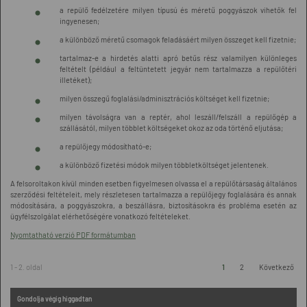
a repülő fedélzetére milyen típusú és méretű poggyászok vihetők fel
ingyenesen;
a különböző méretű csomagok feladásáért milyen összeget kell fizetnie;
tartalmaz-e a hirdetés alatti apró betűs rész valamilyen különleges
feltételt (például a feltüntetett jegyár nem tartalmazza a repülőtéri
illetéket);
milyen összegű foglalási/adminisztrációs költséget kell fizetnie;
milyen távolságra van a reptér, ahol leszáll/felszáll a repülőgép a
szállásától, milyen többlet költségeket okoz az oda történő eljutása;
a repülőjegy módosítható-e;
a különböző fizetési módok milyen többletköltséget jelentenek.
A felsoroltakon kívül minden esetben figyelmesen olvassa el a repülőtársaság általános
szerződési feltételeit, mely részletesen tartalmazza a repülőjegy foglalására és annak
módosítására, a poggyászokra, a beszállásra, biztosításokra és probléma esetén az
ügyfélszolgálat elérhetőségére vonatkozó feltételeket.
Nyomtatható verzió PDF formátumban
1 - 2. oldal
1
2
Következő
Gondolja végig higgadtan