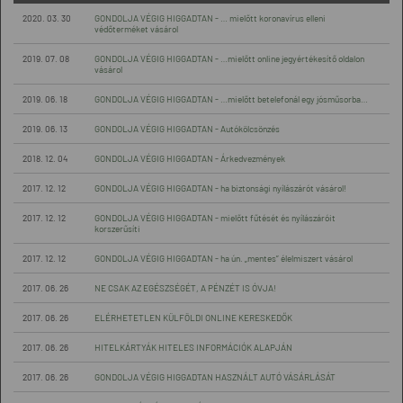
2020. 03. 30
GONDOLJA VÉGIG HIGGADTAN - … mielőtt koronavírus elleni
védőterméket vásárol
2019. 07. 08
GONDOLJA VÉGIG HIGGADTAN - …mielőtt online jegyértékesítő oldalon
vásárol
2019. 06. 18
GONDOLJA VÉGIG HIGGADTAN - …mielőtt betelefonál egy jósműsorba…
2019. 06. 13
GONDOLJA VÉGIG HIGGADTAN - Autókölcsönzés
2018. 12. 04
GONDOLJA VÉGIG HIGGADTAN - Árkedvezmények
2017. 12. 12
GONDOLJA VÉGIG HIGGADTAN - ha biztonsági nyílászárót vásárol!
2017. 12. 12
GONDOLJA VÉGIG HIGGADTAN - mielőtt fűtését és nyílászáróit
korszerűsíti
2017. 12. 12
GONDOLJA VÉGIG HIGGADTAN - ha ún. „mentes” élelmiszert vásárol
2017. 06. 26
NE CSAK AZ EGÉSZSÉGÉT, A PÉNZÉT IS ÓVJA!
2017. 06. 26
ELÉRHETETLEN KÜLFÖLDI ONLINE KERESKEDŐK
2017. 06. 26
HITELKÁRTYÁK HITELES INFORMÁCIÓK ALAPJÁN
2017. 06. 26
GONDOLJA VÉGIG HIGGADTAN HASZNÁLT AUTÓ VÁSÁRLÁSÁT