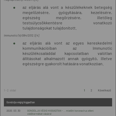
az eljárás alá vont a készülékeknek betegség
megelőzésére, gyógyítására, kezelésére,
egészség megőrzésére, illetőleg
testsúlycsökkentésre vonatkozó
tulajdonságokat tulajdonított.
Immunotic (Vj/084/2012.) [4]
az eljárás alá vont az egyes kereskedelmi
kommunikációiban az Immunotic
készülékcsaláddal kapcsolatban valótlan
állításokat alkalmazott annak gyógyító, illetve
egészségre gyakorolt hatására vonatkozóan.
1 - 2. oldal
1
2
Következő
Gondolja végig higgadtan
2020. 03. 30
GONDOLJA VÉGIG HIGGADTAN - … mielőtt koronavírus elleni
védőterméket vásárol