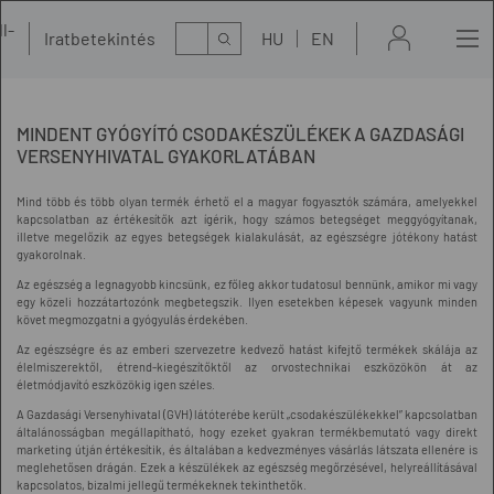
l-
Kereső
Iratbetekintés
HU
EN
t
MINDENT GYÓGYÍTÓ CSODAKÉSZÜLÉKEK A GAZDASÁGI
VERSENYHIVATAL GYAKORLATÁBAN
Mind több és több olyan termék érhető el a magyar fogyasztók számára, amelyekkel
kapcsolatban az értékesítők azt ígérik, hogy számos betegséget meggyógyítanak,
illetve megelőzik az egyes betegségek kialakulását, az egészségre jótékony hatást
gyakorolnak.
Az egészség a legnagyobb kincsünk, ez főleg akkor tudatosul bennünk, amikor mi vagy
egy közeli hozzátartozónk megbetegszik. Ilyen esetekben képesek vagyunk minden
követ megmozgatni a gyógyulás érdekében.
Az egészségre és az emberi szervezetre kedvező hatást kifejtő termékek skálája az
élelmiszerektől, étrend-kiegészítőktől az orvostechnikai eszközökön át az
életmódjavító eszközökig igen széles.
A Gazdasági Versenyhivatal (GVH) látóterébe került „csodakészülékekkel” kapcsolatban
általánosságban megállapítható, hogy ezeket gyakran termékbemutató vagy direkt
marketing útján értékesítik, és általában a kedvezményes vásárlás látszata ellenére is
meglehetősen drágán. Ezek a készülékek az egészség megőrzésével, helyreállításával
kapcsolatos, bizalmi jellegű termékeknek tekinthetők.