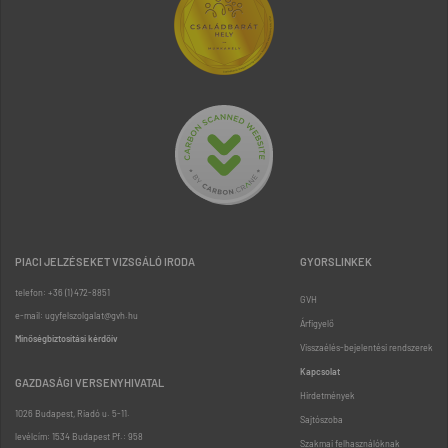
PIACI JELZÉSEKET VIZSGÁLÓ IRODA
GYORSLINKEK
telefon: +36 (1) 472-8851
GVH
e-mail: ugyfelszolgalat@gvh.hu
Árfigyelő
Minőségbiztosítási kérdőív
Visszaélés-bejelentési rendszerek
Kapcsolat
GAZDASÁGI VERSENYHIVATAL
Hirdetmények
1026 Budapest, Riadó u. 5-11.
Sajtószoba
levélcím: 1534 Budapest Pf.: 958
Szakmai felhasználóknak