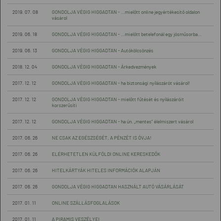
2019. 07. 08
GONDOLJA VÉGIG HIGGADTAN - …mielőtt online jegyértékesítő oldalon
vásárol
2019. 06. 18
GONDOLJA VÉGIG HIGGADTAN - …mielőtt betelefonál egy jósműsorba…
2019. 06. 13
GONDOLJA VÉGIG HIGGADTAN - Autókölcsönzés
2018. 12. 04
GONDOLJA VÉGIG HIGGADTAN - Árkedvezmények
2017. 12. 12
GONDOLJA VÉGIG HIGGADTAN - ha biztonsági nyílászárót vásárol!
2017. 12. 12
GONDOLJA VÉGIG HIGGADTAN - mielőtt fűtését és nyílászáróit
korszerűsíti
2017. 12. 12
GONDOLJA VÉGIG HIGGADTAN - ha ún. „mentes” élelmiszert vásárol
2017. 06. 26
NE CSAK AZ EGÉSZSÉGÉT, A PÉNZÉT IS ÓVJA!
2017. 06. 26
ELÉRHETETLEN KÜLFÖLDI ONLINE KERESKEDŐK
2017. 06. 26
HITELKÁRTYÁK HITELES INFORMÁCIÓK ALAPJÁN
2017. 06. 26
GONDOLJA VÉGIG HIGGADTAN HASZNÁLT AUTÓ VÁSÁRLÁSÁT
2017. 01. 11
ONLINE SZÁLLÁSFOGLALÁSOK
2017. 01. 11
A PIRAMIS VESZÉLYEI