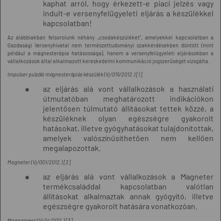
kaphat arról, hogy érkezett-e piaci jelzés vagy
indult-e versenyfelügyeleti eljárás a készülékkel
kapcsolatban!
Az alábbiakban felsorolunk néhány „csodakészüléket”, amelyekkel kapcsolatban a
Gazdasági Versenyhivatal nem természettudományi szakkérdésekben döntött (mint
például a mágnesterápia hatásossága), hanem a versenyfelügyeleti eljárásokban a
vállalkozások által alkalmazott kereskedelmi kommunikáció jogszerűségét vizsgálta.
Impulser pulzáló mágnesterápiás készülék (Vj/015/2012.) [1]
az eljárás alá vont vállalkozások a használati
útmutatóban meghatározott indikációkon
jelentősen túlmutató állításokat tettek közzé, a
készüléknek olyan egészségre gyakorolt
hatásokat, illetve gyógyhatásokat tulajdonítottak,
amelyek valószínűsíthetően nem kellően
megalapozottak.
Magneter (Vj/001/2012.) [2]
az eljárás alá vont vállalkozások a Magneter
termékcsaláddal kapcsolatban valótlan
állításokat alkalmaztak annak gyógyító, illetve
egészségre gyakorolt hatására vonatkozóan.
Magnapress (Vj/14/2011.) [3]