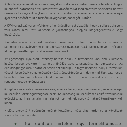
A Gazdasági Versenyhivatalnak a tényállás tisztázása körében nem az a feladata, hogy a
különböző hatóságok által lefolytatott vizsgálatokat megismételve vagy azok helyett
szakértői bizonyítást folytasson le az áru emberi szervezetre, illetve az egészségre
gyakorolt hatását mint a termék lényeges tulajdonságát illetően.
A GVH vonatkozó versenyfelügyeleti eljárásaiban azt vizsgálja, hogy az eljárás alá vont
vállalkozás által tett állítások a jogszabályok alapján megengedettek-e vagy
jogsértőek.
Bár első olvasatra a két fogalom hasonlónak tűnhet, mégis fontos ismerni a
különbséget a
gyógyhatás
és az
egészségre gyakorolt hatás
között, mivel a kétfajta
állítástípusra eltérő jogi szabályozás vonatkozik.
Az egészségre gyakorolt jótékony hatása annak a terméknek van, amely kedvező
hatást képes gyakorolni az életműködés zavartalanságára, az egészségre. Az
egészségre gyakorolt hatás-állítások azt sugallják a fogyasztóknak, hogy a termékkel
végzett kezelések és az egészség között összefüggés van, de nem állítják azt, hogy a
készülék alkalmas betegségek, illetve az emberi szervezet működési zavarai vagy
rendellenességei gyógyítására.
Gyógyhatása annak a terméknek van, amely a betegséget megszünteti, az egészséget
helyreállítja, azaz egészségessé tesz. Az egészség helyreállítását célzó tevékenység
gyógyítás, az ilyen tartalommal ajánlott terméknek gyógyító hatású terméknek kell
lennie.
Mielőtt gyógyító / egészségmegőrző készüléket vásárolna, érdemes a következő
tanácsokat megfogadnia:
Ne döntsön hirtelen egy termékbemutató