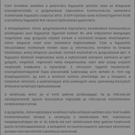
Ezen termékek esetében a potenciális fogyasztók jelentős része az átlagosnál
kiszolgáltatottabb, a gyógyhatással kapcsolatos kommunikációs üzenetekre
érzékenyebb fogyasztói csoportot alkot. A GVH eljárásai során különös figyelmet fordít
a sérülékeny fogyasztók felé irányuló tájékoztatási gyakorlatra.
A betegségekkel, illetve gyógyhatásokkal kapcsolatos kereskedelmi kommunikáció
elsődlegesen azon fogyasztók figyelmét keltheti fel, akik kifejezetten betegségek
megelőzése vagy gyógyulás céljából keresik a különböző terápiás lehetőségeket,
illetve állapotuk miatt ezen üzenetekre fogékonyabbak. Ezek a fogyasztók
fokozottabban érzékenyek minden olyan új információra, termékre és terápiás
lehetőségre, amely állapotuk javulását, tüneteik enyhülését és gyógyulásukat ígéri. A
fogyasztói döntésük meghozatala során a legfontosabb szempont számukra az ígért
gyógyító, megelőző, regeneráló hatás megvalósulása, ezért akár anyagi erejüket
meghaladó kiadásokra is hajlandóak. E célcsoport tagjaitól helyzetüknél,
kiszolgáltatottságuknál fogva alacsonyabb tudatossági szint várható el, mint egy
átlagfogyasztótól, így ezen a területen különös jelentősége van a tényszerű, a
túlzásokat nélkülöző, a szakhatóságok által jóváhagyott valós, szakmailag bizonyított
állításokat tartalmazó tájékoztatásnak.
A vállalkozás akkor jár el kellő szakmai gondossággal, ha az információk
valóságtartalmát igazoló bizonyítékok legkésőbb az információk közzétételekor
rendelkezésére állnak.
A gyógyhatás, illetve egészségre vonatkozó hatás-állítások esetében ezen felül további
követelményeket támaszt a versenyjog a vállalkozások felé: tudományos
megalapozottságot vár el. Az eljárás alá vont vállalkozások által gyakran hivatkozott
pozitív terméktapasztalatok, a betegektől és kezelőorvosaiktól származó vélemények
azonban nem tekinthetők tudományos ismeretnek.