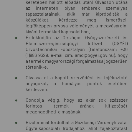
keretében hallott előadás után! Olvasson utána
az interneten olyan emberek személyes
tapasztalatainak, akik már kipróbálták a
készüléket, kérdezze meg ismerősei,
legfőképpen orvosa véleményét a megvásárolni
kívánt termékkel kapcsolatban.
Érdeklődjön az Országos Gyógyszerészeti és
Élelmiszer-egészségügyi Intézet (OGYÉI)
Orvostechnikai Főosztályán (telefonszám: +36
(1)886 9329, e-mail cím: amd@ogyei.gov.hu), hogy
a termék magyarországi forgalmazása jogszerűen
történik-e.
Olvassa el a kapott szerződést és tájékoztató
anyagokat, a homályos pontok esetében
kérdezzen!
Gondolja végig, hogy az akár sok százezer
forintos termék árának kifizetését
megengedheti-e magának!
Bizalommal fordulhat a Gazdasági Versenyhivatal
Ügyfélkapcsolati Irodájához, ahol tájékoztatást