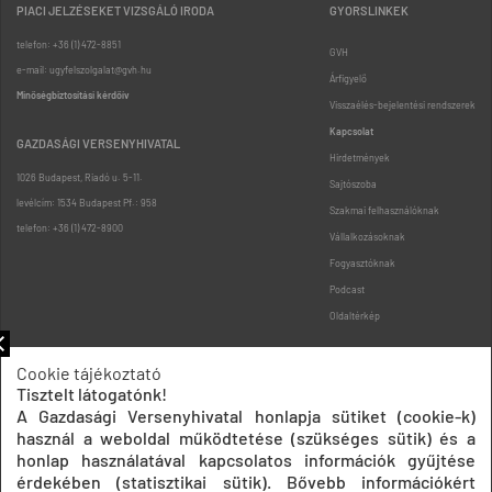
PIACI JELZÉSEKET VIZSGÁLÓ IRODA
GYORSLINKEK
telefon: +36 (1) 472-8851
GVH
e-mail: ugyfelszolgalat@gvh.hu
Árfigyelő
Minőségbiztosítási kérdőív
Visszaélés-bejelentési rendszerek
Kapcsolat
GAZDASÁGI VERSENYHIVATAL
Hirdetmények
1026 Budapest, Riadó u. 5-11.
Sajtószoba
levélcím: 1534 Budapest Pf.: 958
Szakmai felhasználóknak
telefon: +36 (1) 472-8900
Vállalkozásoknak
Fogyasztóknak
Podcast
Oldaltérkép
Cookie tájékoztató
Tisztelt látogatónk!
A Gazdasági Versenyhivatal honlapja sütiket (cookie-k)
használ a weboldal működtetése (szükséges sütik) és a
honlap használatával kapcsolatos információk gyűjtése
Impresszum
Adatkezelési tájékoztatók
Akadálymentesítési nyilatkozat
érdekében (statisztikai sütik). Bővebb információkért
Közadatkereső
Süti beállítások
ÁSZF