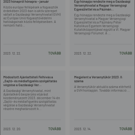
2023 hónapról hónapra – január
Egy hónapja rendezte meg a Gazdasági
Versenyhivatal a Magyar Versenyjogi
Közös európai fellépések a fogyasztók
Egyesülettel és a Pázmán...
érdekében 2023-ban is aktív szerepet
vállalt a Gazdasági Versenyhivatal (GVH)
Egy hónapja rendezte meg a Gazdasági
az Európai Unió fogyasztóvédelmi
Versenyhivatal a Magyar Versenyjogi
hatóságainak közös fellépéseiben. A
Egyesülettel és a Pázmány Péter
nemzeti ható...
Katolikus Egyetem Versenyjogi
Kutatóközpontjával együtt a VI. Magyar
Versenyjogi Fórumot. A ...
TOVÁBB
TOVÁBB
2023. 12. 22.
2023. 12. 22.
Módosított Ajánlattételi Felhívás a
Megjelent a Versenytükör 2023. II.
„Sajtó- és médiafigyelés szolgáltatás
száma
végzése a Gazdasági Ver...
A Versenytükör aktuális száma elérhető
a GVH honlapján. További információ ...
A Gazdasági Versenyhivatal, mint
Ajánlatkérő beszerzési eljárást
kezdeményezett 2023. december 14-én
„Sajtó- és médiafigyelés szolgáltatás
végzése a Gazdasági Versenyhivatal
részére meghatározott k...
TOVÁBB
TOVÁBB
2023. 12. 20.
2023. 12. 14.