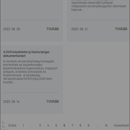
ügyintézési határidőt túllépve
meghozott versenyfelügyeleti döntések
kapcsá...
TOVÁBB
TOVÁBB
2023. 06. 26.
2023. 06. 21.
A GVH közzétette új fúziós tárgyú
dokumentumait
A nemzeti versenyhatóság honlapján
elérhetőek az összefonódás-
bejelentésekkel kapcsolatos, megújult
űrlapok, kitöltési útmutatók és
közlemények. A Gazdasági
Versenyhivatal (GVH) még 2022-ben
kezdte...
TOVÁBB
2023. 06. 14.
6 -
Előző
1
...
3
4
5
6
7
8
9
...
14
Következő
14.