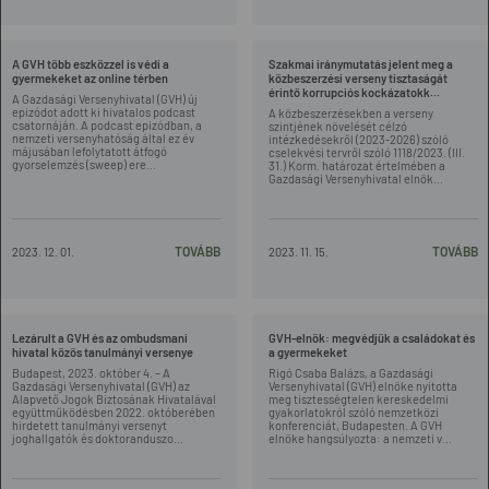
A GVH több eszközzel is védi a
Szakmai iránymutatás jelent meg a
gyermekeket az online térben
közbeszerzési verseny tisztaságát
érintő korrupciós kockázatokk...
A Gazdasági Versenyhivatal (GVH) új
epizódot adott ki hivatalos podcast
A közbeszerzésekben a verseny
csatornáján. A podcast epizódban, a
szintjének növelését célzó
nemzeti versenyhatóság által ez év
intézkedésekről (2023-2026) szóló
májusában lefolytatott átfogó
cselekvési tervről szóló 1118/2023. (III.
gyorselemzés (sweep) ere...
31.) Korm. határozat értelmében a
Gazdasági Versenyhivatal elnök...
TOVÁBB
TOVÁBB
2023. 12. 01.
2023. 11. 15.
Lezárult a GVH és az ombudsmani
GVH-elnök: megvédjük a családokat és
hivatal közös tanulmányi versenye
a gyermekeket
Budapest, 2023. október 4. – A
Rigó Csaba Balázs, a Gazdasági
Gazdasági Versenyhivatal (GVH) az
Versenyhivatal (GVH) elnöke nyitotta
Alapvető Jogok Biztosának Hivatalával
meg tisztességtelen kereskedelmi
együttműködésben 2022. októberében
gyakorlatokról szóló nemzetközi
hirdetett tanulmányi versenyt
konferenciát, Budapesten. A GVH
joghallgatók és doktoranduszo...
elnöke hangsúlyozta: a nemzeti v...