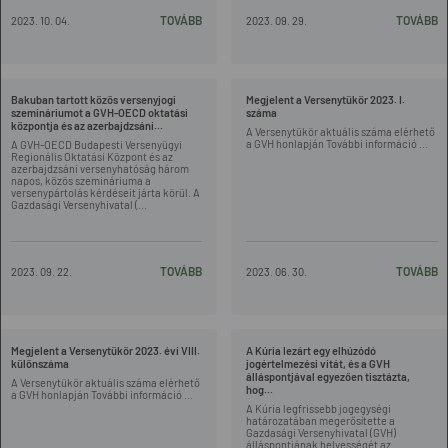
TOVÁBB
TOVÁBB
2023. 10. 04.
2023. 09. 29.
Bakuban tartott közös versenyjogi
Megjelent a Versenytükör 2023. I.
szemináriumot a GVH-OECD oktatási
száma
központja és az azerbajdzsáni...
A Versenytükör aktuális száma elérhető
a GVH honlapján További információ ...
A GVH-OECD Budapesti Versenyügyi
Regionális Oktatási Központ és az
azerbajdzsáni versenyhatóság három
napos, közös szemináriuma a
versenypártolás kérdéseit járta körül. A
Gazdasági Versenyhivatal (...
TOVÁBB
TOVÁBB
2023. 09. 22.
2023. 06. 30.
Megjelent a Versenytükör 2023. évi VIII.
A Kúria lezárt egy elhúzódó
különszáma
jogértelmezési vitát, és a GVH
álláspontjával egyezően tisztázta,
A Versenytükör aktuális száma elérhető
hog...
a GVH honlapján További információ ...
A Kúria legfrissebb jogegységi
határozatában megerősítette a
Gazdasági Versenyhivatal (GVH)
álláspontjának helyességét az