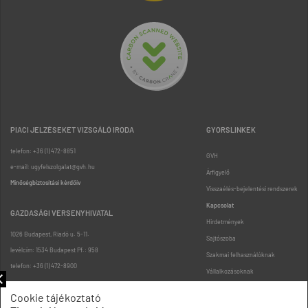
PIACI JELZÉSEKET VIZSGÁLÓ IRODA
GYORSLINKEK
telefon: +36 (1) 472-8851
GVH
e-mail: ugyfelszolgalat@gvh.hu
Árfigyelő
Minőségbiztosítási kérdőív
Visszaélés-bejelentési rendszerek
Kapcsolat
GAZDASÁGI VERSENYHIVATAL
Hirdetmények
1026 Budapest, Riadó u. 5-11.
Sajtószoba
levélcím: 1534 Budapest Pf.: 958
Szakmai felhasználóknak
telefon: +36 (1) 472-8900
Vállalkozásoknak
Fogyasztóknak
Cookie tájékoztató
Podcast