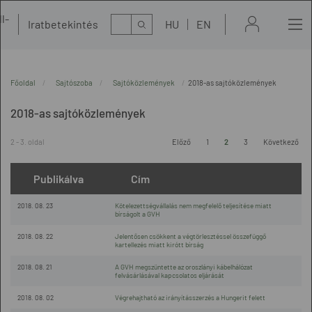
l-
Kereső
Iratbetekintés
HU
EN
t
Főoldal
Sajtószoba
Sajtóközlemények
2018-as sajtóközlemények
2018-as sajtóközlemények
2 - 3. oldal
Előző
1
2
3
Következő
Publikálva
Cím
2018. 08. 23
Kötelezettségvállalás nem megfelelő teljesítése miatt
bírságolt a GVH
2018. 08. 22
Jelentősen csökkent a végtörlesztéssel összefüggő
kartellezés miatt kirótt bírság
2018. 08. 21
A GVH megszüntette az oroszlányi kábelhálózat
felvásárlásával kapcsolatos eljárását
2018. 08. 02
Végrehajtható az irányításszerzés a Hungerit felett