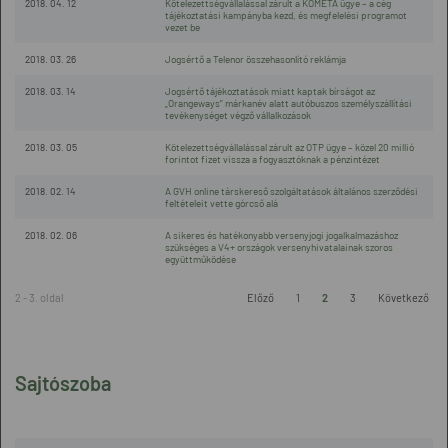
2018. 04. 12
Kötelezettségvállalással zárult a KOMETA ügye – a cég
tájékoztatási kampányba kezd, és megfelelési programot
vezet be
2018. 03. 26
Jogsértő a Telenor összehasonlító reklámja
2018. 03. 14
Jogsértő tájékoztatások miatt kaptak bírságot az
„Orangeways” márkanév alatt autóbuszos személyszállítási
tevékenységet végző vállalkozások
2018. 03. 05
Kötelezettségvállalással zárult az OTP ügye – közel 20 millió
forintot fizet vissza a fogyasztóknak a pénzintézet
2018. 02. 14
A GVH online társkereső szolgáltatások általános szerződési
feltételeit vette górcső alá
2018. 02. 06
A sikeres és hatékonyabb versenyjogi jogalkalmazáshoz
szükséges a V4+ országok versenyhivatalainak szoros
együttműködése
2 - 3. oldal
Előző
1
2
3
Következő
Sajtószoba