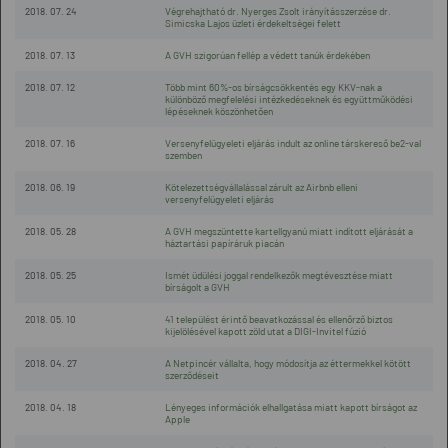
2018. 07. 24
Végrehajtható dr. Nyerges Zsolt irányításszerzése dr.
Simicska Lajos üzleti érdekeltségei felett
2018. 07. 13
A GVH szigorúan fellép a védett tanúk érdekében
2018. 07. 12
Több mint 60%-os bírságcsökkentés egy KKV-nak a
különböző megfelelési intézkedéseknek és együttműködési
lépéseknek köszönhetően
2018. 07. 16
Versenyfelügyeleti eljárás indult az online társkereső be2-val
szemben
2018. 06. 19
Kötelezettségvállalással zárult az Airbnb elleni
versenyfelügyeleti eljárás
2018. 05. 28
A GVH megszüntette kartellgyanú miatt indított eljárását a
háztartási papíráruk piacán
2018. 05. 25
Ismét üdülési joggal rendelkezők megtévesztése miatt
bírságolt a GVH
2018. 05. 10
41 települést érintő beavatkozással és ellenőrző biztos
kijelölésével kapott zöld utat a DIGI-Invitel fúzió
2018. 04. 27
A Netpincér vállalta, hogy módosítja az éttermekkel kötött
szerződéseit
2018. 04. 18
Lényeges információk elhallgatása miatt kapott bírságot az
Apple