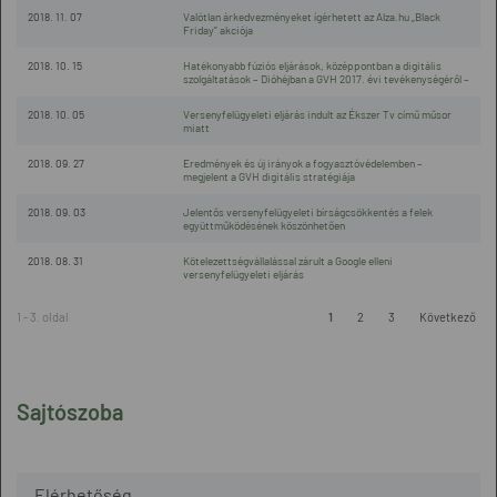
2018. 11. 07
Valótlan árkedvezményeket ígérhetett az Alza.hu „Black
Friday” akciója
2018. 10. 15
Hatékonyabb fúziós eljárások, középpontban a digitális
szolgáltatások – Dióhéjban a GVH 2017. évi tevékenységéről –
2018. 10. 05
Versenyfelügyeleti eljárás indult az Ékszer Tv című műsor
miatt
2018. 09. 27
Eredmények és új irányok a fogyasztóvédelemben –
megjelent a GVH digitális stratégiája
2018. 09. 03
Jelentős versenyfelügyeleti bírságcsökkentés a felek
együttműködésének köszönhetően
2018. 08. 31
Kötelezettségvállalással zárult a Google elleni
versenyfelügyeleti eljárás
1 - 3. oldal
1
2
3
Következő
Sajtószoba
Elérhetőség