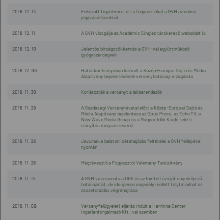
2018. 12. 14
Fokozott figyelemre inti a fogyasztókat a GVH az online
jegyvásárlásoknál
2018. 12. 11
A GVH vizsgálja az Academic Singles társkereső weboldalt is
2018. 12. 10
Jelentős bírságcsökkentés a GVH-val együttműködő
gyógyszercégnek
2018. 12. 06
Hatáskör hiányában lezárult a Közép-Európai Sajtó és Média
Alapítvány bejelentésének versenyhatósági vizsgálata
2018. 11. 30
Korlátozták a versenyt a lakberendezők
2018. 11. 29
A Gazdasági Versenyhivatal előtt a Közép-Európai Sajtó és
Média Alapítvány bejelentése az Opus Press, az Echo TV, a
New Wave Media Group és a Magyar Idők Kiadó feletti
irányítás megszerzéséről
2018. 11. 28
Javulnak a balatoni sétahajózás feltételei a GVH fellépése
nyomán
2018. 11. 26
Megtévesztő a Fogyasztói Vélemény Tanúsítvány
2018. 11. 14
A GVH visszavonta a DIGI és az Invitel fúzióját engedélyező
határozatát, de ideiglenes engedély mellett folytatódhat az
összefonódás végrehajtása
2018. 11. 09
Versenyfelügyeleti eljárás indult a Hermina Center
Ingatlanforgalmazó Kft.-vel szemben