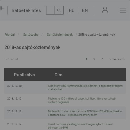
l-
Kereső
Iratbetekintés
HU
EN
t
Főoldal
Sajtószoba
Sajtóközlemények
2018-as sajtóközlemények
2018-as sajtóközlemények
1 - 3. oldal
1
2
3
Következő
Publikálva
Cím
2018. 12. 20
A jótékony célú kommunikáció is sértheti a fogyasztóvédelmi
szabályokat
2018. 12. 19
Több mint 100 milliós bírságot kell fizetniük a kartellező
kútfúró cégeknek
2018. 12. 18
Több millió forintot térít vissza RED VitaMAX előfizetőinek a
Vodafone a GVH eljárása eredményeként
2018. 12. 17
Ismét hatósági jóváhagyás előtt végrehajtott fúzióért
büntetett a GVH