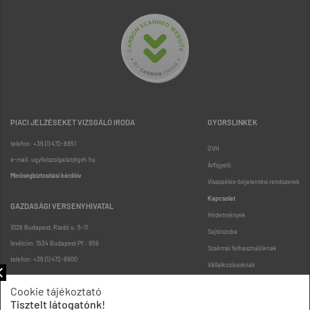
PIACI JELZÉSEKET VIZSGÁLÓ IRODA
GYORSLINKEK
telefon: +36 (1) 472-8851
GVH
e-mail: ugyfelszolgalat@gvh.hu
Árfigyelő
Minőségbiztosítási kérdőív
Visszaélés-bejelentési rendszerek
Kapcsolat
GAZDASÁGI VERSENYHIVATAL
Hirdetmények
1026 Budapest, Riadó u. 5-11.
Sajtószoba
levélcím: 1534 Budapest Pf.: 958
Szakmai felhasználóknak
telefon: +36 (1) 472-8900
Vállalkozásoknak
Fogyasztóknak
Cookie tájékoztató
Podcast
Tisztelt látogatónk!