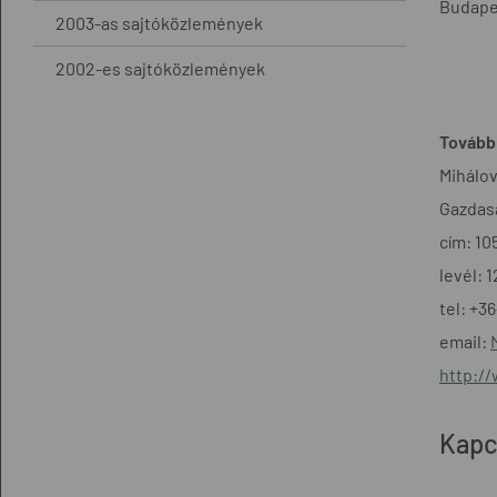
Budapes
2003-as sajtóközlemények
2002-es sajtóközlemények
További
Mihálov
Gazdasá
cím: 10
levél: 
tel: +3
email:
http:/
Kapc