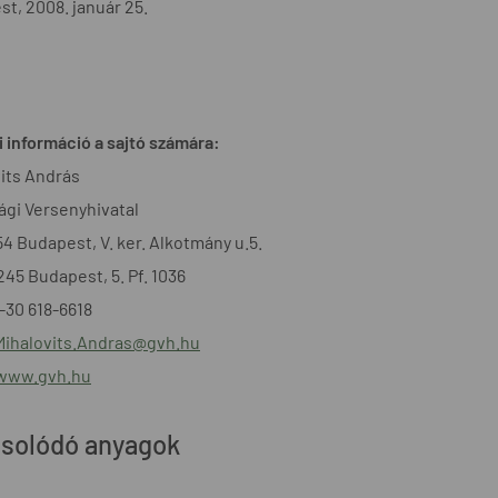
t, 2008. január 25.
 információ a sajtó számára:
its András
gi Versenyhivatal
54 Budapest, V. ker. Alkotmány u.5.
1245 Budapest, 5. Pf. 1036
6-30 618-6618
Mihalovits.Andras@gvh.hu
/www.gvh.hu
solódó anyagok