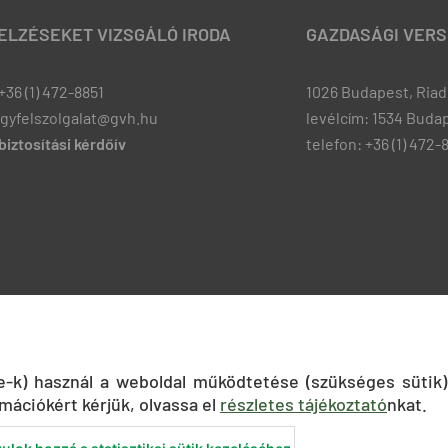
JELZÉSEKET VIZSGÁLÓ IRODA
GAZDASÁGI VERS
+36 (1) 472-8851
1026 Budapest, Riadó
ugyfelszolgalat@gvh.hu
levélcím: 1534 Budap
iztosítási kérdőív
telefon: +36 (1) 472-
ie-k) használ a weboldal működtetése (szükséges sütik)
mációkért kérjük, olvassa el
részletes tájékoztató
nkat.