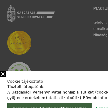
PIACI 
telefon: 
e-mail: 
Minőségb
Cookie tájékoztató
Tisztelt látogatónk!
A Gazdasági Versenyhivatal honlapja sütiket (cook
gyűjtése érdekében (statisztikai sütik). Bővebb infor