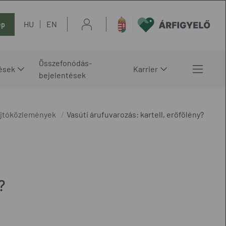
HU
EN
ép
Összefonódás-
ések
Karrier
bejelentések
ajtóközlemények
Vasúti árufuvarozás: kartell, erőfölény?
?