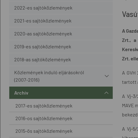
2022-es sajtóközlemények
Vasút
2021-es sajtóközlemények
A Gazda
2020-as sajtóközlemények
Zrt., 
2019-es sajtóközlemények
Kereske
Zrt. ell
2018-as sajtóközlemények
Közlemények induló eljárásokról
A GVH 2
(2007-2016)
tartott
Archív
A Vj-3/
MAVE me
2017-es sajtóközlemények
bekezdé
2016-os sajtóközlemények
A Vj-5/
2015-ös sajtóközlemények
kihaszn