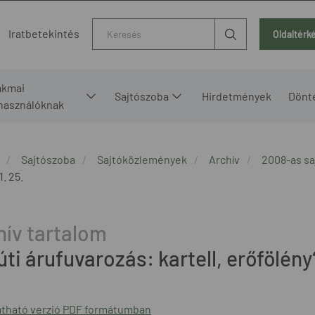
Kereső
Iratbetekintés
Oldaltérk
akmai
Sajtószoba
Hirdetmények
Dönt
lhasználóknak
Sajtószoba
Sajtóközlemények
Archív
2008-as s
1. 25.
ti árufuvarozás: kartell, erőfölény
tható verzió PDF formátumban