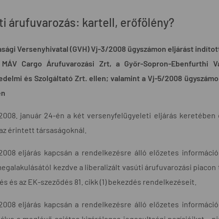
i árufuvarozás: kartell, erőfölény?
sági Versenyhivatal (GVH) Vj-3/2008 ügyszámon eljárást indítot
a MÁV Cargo Árufuvarozási Zrt, a Győr-Sopron-Ebenfurthi V
delmi és Szolgáltató Zrt. ellen; valamint a Vj-5/2008 ügyszám
en
008. január 24-én a két versenyfelügyeleti eljárás keretében elő
 az érintett társaságoknál.
2008 eljárás kapcsán a rendelkezésre álló előzetes információk
galakulásától kezdve a liberalizált vasúti árufuvarozási piacon 
s és az EK-szeződés 81. cikk (1) bekezdés rendelkezéseit.
2008 eljárás kapcsán a rendelkezésre álló előzetes információk
álva a meglévő sajátos kizárólagos jogosultsági pozícióikat - p