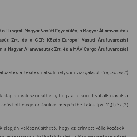
t a Hungrail Magyar Vasúti Egyesülés, a Magyar Államvasutak
asút Zrt. és a CER Közép-Európai Vasúti Árufuvarozási
on a Magyar Államvasutak Zrt. és a MÁV Cargo Árufuvarozási
zetes értesítés nélküli helyszíni vizsgálatot ("rajtaütést")
 alapján valószínűsíthető, hogy a felsorolt vállalkozások a
tanúsított magatartásukkal megsérthették a Tpvt 11.(1) és (2)
 alapján valószínűsíthető, hogy az érintett vállalkozások -
iaci magatartásukkal befolyásolták a Magyarországot érintő,