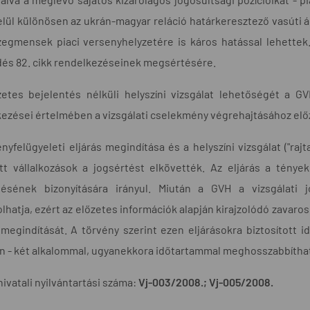
lül különösen az ukrán-magyar reláció határkeresztező vasúti á
zegmensek piaci versenyhelyzetére is káros hatással lehettek.
és 82. cikk rendelkezéseinek megsértésére.
zetes bejelentés nélküli helyszíni vizsgálat lehetőségét a G
ezései értelmében a vizsgálati cselekmény végrehajtásához elő
nyfelügyeleti eljárás megindítása és a helyszíni vizsgálat ("ra
t vállalkozások a jogsértést elkövették. Az eljárás a tények
tésének bizonyítására irányul. Miután a GVH a vizsgálati j
lhatja, ezért az előzetes információk alapján kirajzolódó zavar
 megindítását. A törvény szerint ezen eljárásokra biztosított 
n - két alkalommal, ugyanekkora időtartammal meghosszabbítha
hivatali nyilvántartási száma:
Vj-003/2008.; Vj-005/2008.