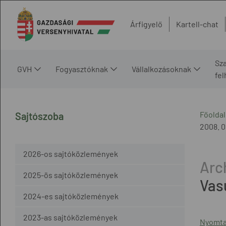
Árfigyelő
Kartell-chat
Sz
GVH
Fogyasztóknak
Vállalkozásoknak
fe
Főoldal
Sajtószoba
2008. 0
2026-os sajtóközlemények
2025-ös sajtóközlemények
Vasú
2024-es sajtóközlemények
2023-as sajtóközlemények
Nyomta