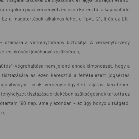
ruforgalom piaci versenyét, és ezen keresztül a kapcsolódó
 Ez a magatartásuk alkalmas lehet a Tpvt. 21. § és az EK-
VH számára a versenytörvény biztosítja. A versenytörvény
zetes bírósági jóváhagyás szükséges.
jtaütés") végrehajtása nem jelenti annak kimondását, hogy a
 tisztázására és ezen keresztül a feltételezett jogsértés
ogosítványait csak versenyfelügyeleti eljárás keretében
os tényhelyzet tisztázása érdekében szükségesnek tartotta az
időtartam 180 nap, amely azonban - az ügy bonyolultságától
tó.