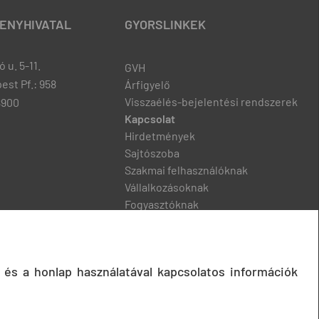
ENYHIVATAL
GYORSLINKEK
 u. 5-11.
GVH
est Pf.: 958
Árfigyelő
Visszaélés-bejelentési rendszerek
8900
Kapcsolat
Hirdetmények
Sajtószoba
Szakmai felhasználóknak
Vállalkozásoknak
Fogyasztóknak
Podcast
 és a honlap használatával kapcsolatos információk