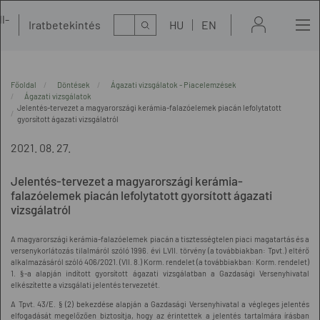
l-
Kereső
Iratbetekintés
HU
EN
t
Főoldal
Döntések
Ágazati vizsgálatok - Piacelemzések
Ágazati vizsgálatok
Jelentés-tervezet a magyarországi kerámia-falazóelemek piacán lefolytatott
gyorsított ágazati vizsgálatról
2021. 08. 27.
Jelentés-tervezet a magyarországi kerámia-
falazóelemek piacán lefolytatott gyorsított ágazati
vizsgálatról
A magyarországi kerámia-falazóelemek piacán a tisztességtelen piaci magatartás és a
versenykorlátozás tilalmáról szóló 1996. évi LVII. törvény (a továbbiakban: Tpvt.) eltérő
alkalmazásáról szóló 406/2021. (VII. 8.) Korm. rendelet (a továbbiakban: Korm. rendelet)
1. §-a alapján indított gyorsított ágazati vizsgálatban a Gazdasági Versenyhivatal
elkészítette a vizsgálati jelentés tervezetét.
A Tpvt. 43/E. § (2) bekezdése alapján a Gazdasági Versenyhivatal a végleges jelentés
elfogadását megelőzően biztosítja, hogy az érintettek a jelentés tartalmára írásban