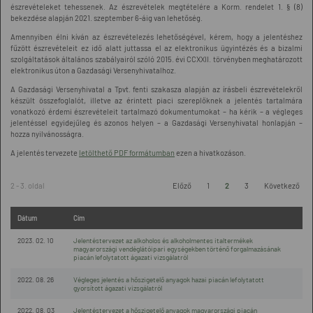
észrevételeket tehessenek. Az észrevételek megtételére a Korm. rendelet 1. § (8)
bekezdése alapján 2021. szeptember 6-áig van lehetőség.
Amennyiben élni kíván az észrevételezés lehetőségével, kérem, hogy a jelentéshez
fűzött észrevételeit ez idő alatt juttassa el az elektronikus ügyintézés és a bizalmi
szolgáltatások általános szabályairól szóló 2015. évi CCXXII. törvényben meghatározott
elektronikus úton a Gazdasági Versenyhivatalhoz.
A Gazdasági Versenyhivatal a Tpvt. fenti szakasza alapján az írásbeli észrevételekről
készült összefoglalót, illetve az érintett piaci szereplőknek a jelentés tartalmára
vonatkozó érdemi észrevételeit tartalmazó dokumentumokat – ha kérik – a végleges
jelentéssel egyidejűleg és azonos helyen – a Gazdasági Versenyhivatal honlapján –
hozza nyilvánosságra.
A jelentés tervezete
letölthető PDF formátumban
ezen a hivatkozáson.
2 - 3. oldal
Előző
1
2
3
Következő
Dátum
Cím
2023. 02. 10
Jelentéstervezet az alkoholos és alkoholmentes italtermékek
magyarországi vendéglátóipari egységekben történő forgalmazásának
piacán lefolytatott ágazati vizsgálatról
2022. 08. 26
Végleges jelentés a hőszigetelő anyagok hazai piacán lefolytatott
gyorsított ágazati vizsgálatról
2022. 08. 03
Jelentéstervezet a hőszigetelő anyagok magyarországi piacán