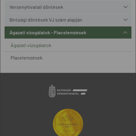
Versenyhivatali döntések
Bírósági döntések VJ szám alapján
Ágazati vizsgálatok - Piacelemzések
Ágazati vizsgálatok
Piacelemzések