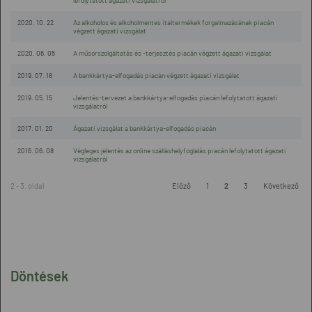
lefolytatott ágazati vizsgálatról
2020. 10. 22
Az alkoholos és alkoholmentes italtermékek forgalmazásának piacán
végzett ágazati vizsgálat
2020. 06. 05
A műsorszolgáltatás és -terjesztés piacán végzett ágazati vizsgálat
2019. 07. 18
A bankkártya-elfogadás piacán végzett ágazati vizsgálat
2019. 05. 15
Jelentés-tervezet a bankkártya-elfogadás piacán lefolytatott ágazati
vizsgálatról
2017. 01. 20
Ágazati vizsgálat a bankkártya-elfogadás piacán
2016. 06. 08
Végleges jelentés az online szálláshelyfoglalás piacán lefolytatott ágazati
vizsgálatról
2 - 3. oldal
Előző
1
2
3
Következő
Döntések