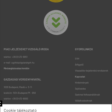
PIACI JELZÉSEKET VIZSGÁLÓ IRODA
GYORSLINKEK
telefon: +36 (1) 472-8851
GVH
e-mail: ugyfelszolgalat@gvh.hu
Árfigyelő
Minőségbiztosítási kérdőív
Visszaélés-bejelentési rendszerek
Kapcsolat
GAZDASÁGI VERSENYHIVATAL
Hirdetmények
1026 Budapest, Riadó u. 5-11.
Sajtószoba
levélcím: 1534 Budapest Pf.: 958
Szakmai felhasználóknak
telefon: +36 (1) 472-8900
Vállalkozásoknak
Fogyasztóknak
Cookie tájékoztató