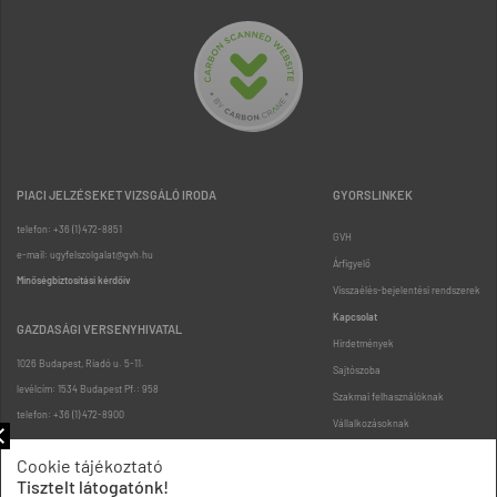
PIACI JELZÉSEKET VIZSGÁLÓ IRODA
GYORSLINKEK
telefon: +36 (1) 472-8851
GVH
e-mail: ugyfelszolgalat@gvh.hu
Árfigyelő
Minőségbiztosítási kérdőív
Visszaélés-bejelentési rendszerek
Kapcsolat
GAZDASÁGI VERSENYHIVATAL
Hirdetmények
1026 Budapest, Riadó u. 5-11.
Sajtószoba
levélcím: 1534 Budapest Pf.: 958
Szakmai felhasználóknak
telefon: +36 (1) 472-8900
Vállalkozásoknak
Fogyasztóknak
Cookie tájékoztató
Podcast
Tisztelt látogatónk!