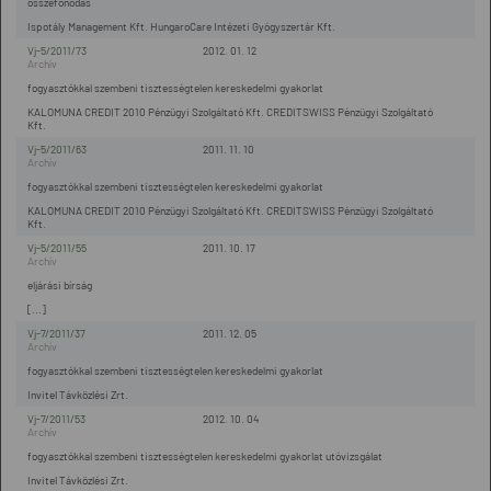
összefonódás
Ispotály Management Kft. HungaroCare Intézeti Gyógyszertár Kft.
Vj-5/2011/73
2012. 01. 12
fogyasztókkal szembeni tisztességtelen kereskedelmi gyakorlat
KALOMUNA CREDIT 2010 Pénzügyi Szolgáltató Kft. CREDITSWISS Pénzügyi Szolgáltató
Kft.
Vj-5/2011/63
2011. 11. 10
fogyasztókkal szembeni tisztességtelen kereskedelmi gyakorlat
KALOMUNA CREDIT 2010 Pénzügyi Szolgáltató Kft. CREDITSWISS Pénzügyi Szolgáltató
Kft.
Vj-5/2011/55
2011. 10. 17
eljárási bírság
[...]
Vj-7/2011/37
2011. 12. 05
fogyasztókkal szembeni tisztességtelen kereskedelmi gyakorlat
Invitel Távközlési Zrt.
Vj-7/2011/53
2012. 10. 04
fogyasztókkal szembeni tisztességtelen kereskedelmi gyakorlat utóvizsgálat
Invitel Távközlési Zrt.