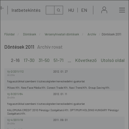
l-
Kereső
Iratbetekintés
HU
EN
t
Főoldal
Döntések
Versenyhivatali döntések
Archív
Döntések 2011
Döntések 2011
2–16
17–30
31–50
51–71
...
Következő
Utolsó oldal
Vj-2/2011/112
2012. 01. 27
fogyasztókkal szembeni tisztességtelen kereskedelmi gyakorlat
Milsec Kft. New Face Média Kft. Conect Trade Kft. Navi Trend Kft. Group Saving Kft.
Vj-3/2011/64
2012. 01. 11
fogyasztókkal szembeni tisztességtelen kereskedelmi gyakorlat
KALOMUNA CREDIT 2010 Pénzügyi Szolgáltató Kft. OPTIMUM HOLDING HUNGARY Pénzügyi
Szolgáltató Kft.
Vj-4/2011/19
2011. 09. 01