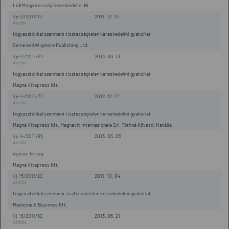
Lidl Magyarország Kereskedelmi Bt.
Vj-13/2011/13
2011. 12. 14
fogyasztókkal szembeni tisztességtelen kereskedelmi gyakorlat
Caine and Wigmore Publishing Ltd.
Vj-14/2011/94
2013. 06. 13
fogyasztókkal szembeni tisztességtelen kereskedelmi gyakorlat
Magna Vitapress Kft.
Vj-14/2011/77
2012. 12. 17
fogyasztókkal szembeni tisztességtelen kereskedelmi gyakorlat
Magna Vitapress Kft. Magnavit Internazionale Srl. Tóthné Kövesdi Natália
Vj-14/2011/85
2013. 03. 05
eljárási bírság
Magna Vitapress Kft.
Vj-15/2011/22
2011. 10. 04
fogyasztókkal szembeni tisztességtelen kereskedelmi gyakorlat
Medicine & Business Kft.
Vj-16/2011/62
2013. 06. 21