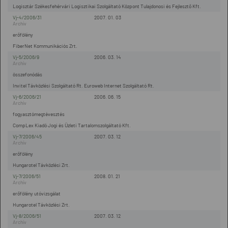
Logisztár Székesfehérvári Logisztikai Szolgáltató Központ Tulajdonosi és Fejlesztő Kft.
Vj-4/2006/31
2007. 01. 03
erőfölény
FiberNet Kommunikációs Zrt.
Vj-5/2006/9
2006. 03. 14
összefonódás
Invitel Távközlési Szolgáltató Rt. Euroweb Internet Szolgáltató Rt.
Vj-6/2006/21
2006. 06. 15
fogyasztómegtévesztés
CompLex Kiadó Jogi és Üzleti Tartalomszolgáltató Kft.
Vj-7/2006/45
2007. 03. 12
erőfölény
Hungarotel Távközlési Zrt.
Vj-7/2006/51
2008. 01. 21
erőfölény utóvizsgálat
Hungarotel Távközlési Zrt.
Vj-8/2006/51
2007. 03. 12