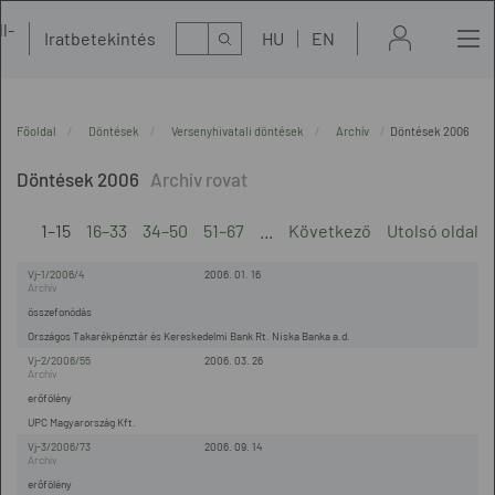
l-
Kereső
Iratbetekintés
HU
EN
t
Főoldal
Döntések
Versenyhivatali döntések
Archív
Döntések 2006
Döntések 2006
1–15
16–33
34–50
51–67
...
Következő
Utolsó oldal
Vj-1/2006/4
2006. 01. 16
összefonódás
Országos Takarékpénztár és Kereskedelmi Bank Rt. Niska Banka a.d.
Vj-2/2006/55
2006. 03. 26
erőfölény
UPC Magyarország Kft.
Vj-3/2006/73
2006. 09. 14
erőfölény