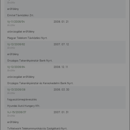
erőfölény
Emitel Távközlési Zrt.
Vj-11/2006/54
2008. 01. 21
utóvizsgálat erőfölény
Magyar Telekom Távközlési Nyrt.
Vj-12/2006/62
2007. 07. 12
erőfölény
Országos Takarékpénztár Bank Nyrt.
Vj-12/2006/84
2008. 12. 11
utóvizsgálat erőfölény
Országos Takarékpénztár és Kereskedelmi Bank Nyrt.
Vj-13/2006/08
2006. 03. 30
fogyasztómegtévesztés
Hyundai Autó Hungary Kft.
VJ-15/2006/37
2007. 01. 31
erőfölény
TvNetwork Telekommunikációs Szolgáltató Nyrt.