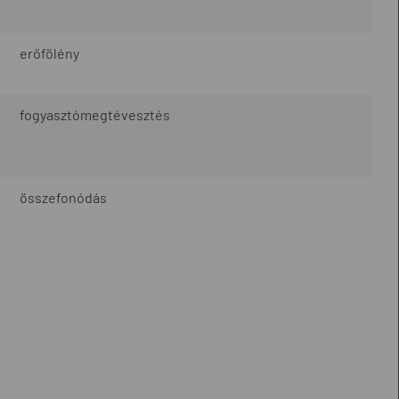
erőfölény
fogyasztómegtévesztés
összefonódás