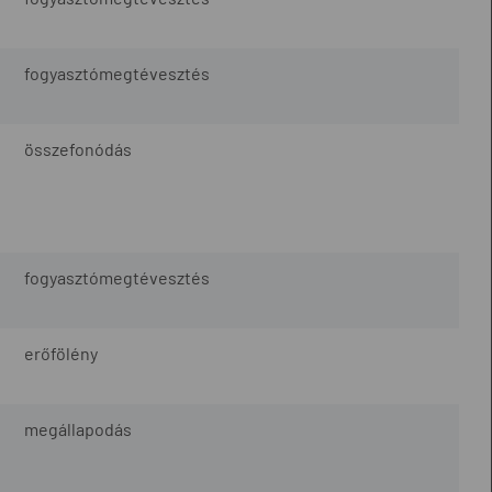
fogyasztómegtévesztés
ő
összefonódás
fogyasztómegtévesztés
erőfölény
megállapodás