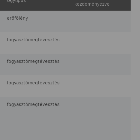
kezdeményezve
erőfölény
fogyasztómegtévesztés
fogyasztómegtévesztés
fogyasztómegtévesztés
fogyasztómegtévesztés