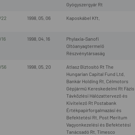
Gyógyszergyár Rt
8/22
1998. 05. 06
Kaposkábel Kft.
/16
1998. 04. 16
Phylaxia-Sanofi
Oltóanyagtermelő
Részvénytársaság
/56
1998. 05. 20
Atlasz Biztosító Rt The
Hungarian Capital Fund Ltd.
Bankár Holding Rt. Célmotors
Gépjármű Kereskedelmi Rt Fázis
Távközlési Hálózattervező és
Kivitelező Rt Postabank
Értékpapírforgalmazási és
Befektetési Rt. Post Meritum
Vagyonkezelési és Befektetési
Tanácsadó Rt. Timesco