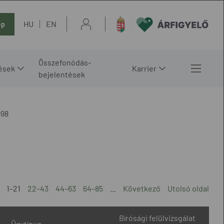
HU
EN
ép
Összefonódás-
ések
Karrier
bejelentések
998
1–21
22–43
44–63
64–85
...
Következő
Utolsó oldal
Bírósági felülvizsgálat
Ügytípus