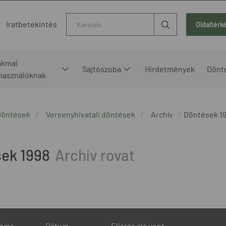
Kereső
Iratbetekintés
Oldaltérk
akmai
Sajtószoba
Hirdetmények
Dönt
lhasználóknak
Döntések
Versenyhivatali döntések
Archív
Döntések 1
ek 1998
záma
Dátum
Eljárás alá vont