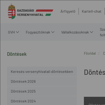
Árfigyelő
Kartell-chat
Sz
GVH
Fogyasztóknak
Vállalkozásoknak
fe
Főoldal
Döntések
Döntés
Keresés versenyhivatali döntésekben
Döntések 2026
Döntések 2025
Döntések 2024
Döntés s