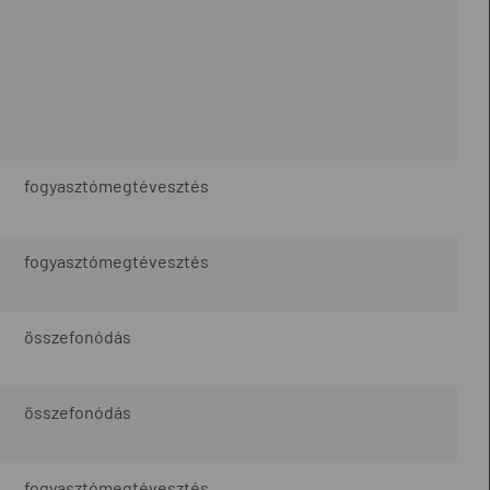
fogyasztómegtévesztés
fogyasztómegtévesztés
összefonódás
összefonódás
fogyasztómegtévesztés