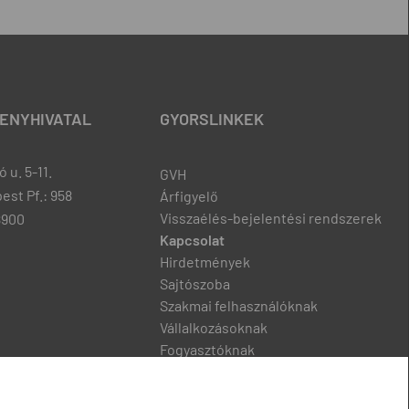
ENYHIVATAL
GYORSLINKEK
 u. 5-11.
GVH
est Pf.: 958
Árfigyelő
Visszaélés-bejelentési rendszerek
8900
Kapcsolat
Hirdetmények
Sajtószoba
Szakmai felhasználóknak
Vállalkozásoknak
Fogyasztóknak
Podcast