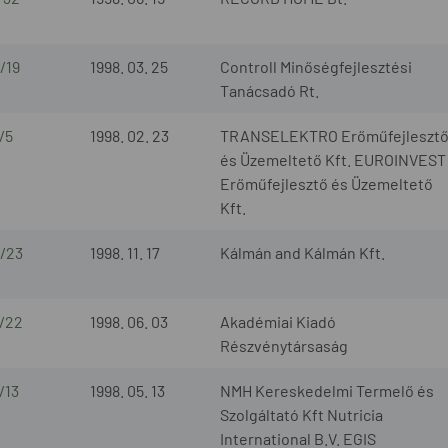
/19
1998. 03. 25
Controll Minőségfejlesztési
Tanácsadó Rt.
/5
1998. 02. 23
TRANSELEKTRO Erőműfejleszt
és Üzemeltető Kft. EUROINVEST
Erőműfejlesztő és Üzemeltető
Kft.
8/23
1998. 11. 17
Kálmán and Kálmán Kft.
8/22
1998. 06. 03
Akadémiai Kiadó
Részvénytársaság
/13
1998. 05. 13
NMH Kereskedelmi Termelő és
Szolgáltató Kft Nutricia
International B.V. EGIS