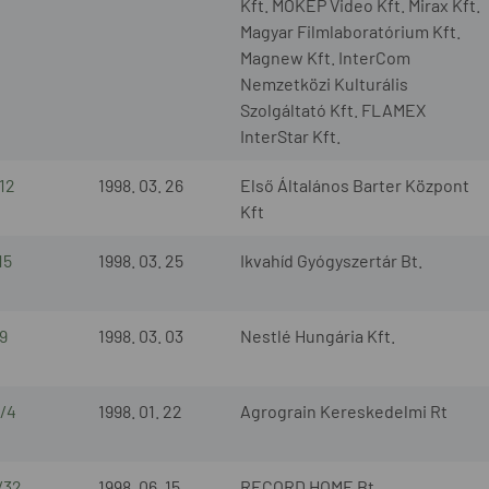
Kft. MOKÉP Video Kft. Mirax Kft.
Magyar Filmlaboratórium Kft.
Magnew Kft. InterCom
Nemzetközi Kulturális
Szolgáltató Kft. FLAMEX
InterStar Kft.
12
1998. 03. 26
Első Általános Barter Központ
Kft
15
1998. 03. 25
Ikvahíd Gyógyszertár Bt.
9
1998. 03. 03
Nestlé Hungária Kft.
8/4
1998. 01. 22
Agrograin Kereskedelmi Rt
/32
1998. 06. 15
RECORD HOME Bt.