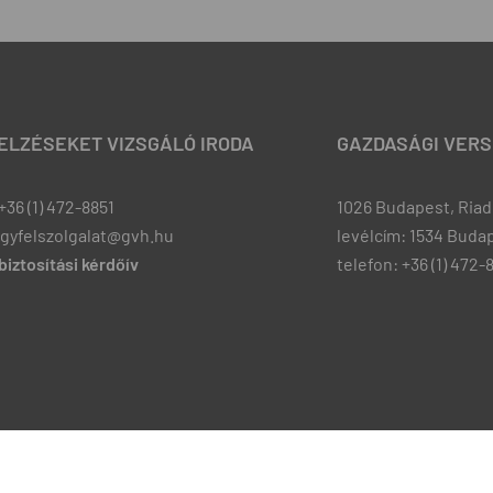
JELZÉSEKET VIZSGÁLÓ IRODA
GAZDASÁGI VERS
+36 (1) 472-8851
1026 Budapest, Riadó
ugyfelszolgalat@gvh.hu
levélcím: 1534 Budap
iztosítási kérdőív
telefon: +36 (1) 472-