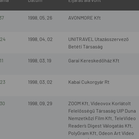
37
1998. 05. 26
AVONMORE Kft
/24
1998. 04. 02
UNITRAVEL Utazásszervező
Betéti Társaság
11
1998. 03. 19
Garai Kereskedőház Kft
/23
1998. 03. 02
Kabai Cukorgyár Rt
/30
1998. 09. 29
ZOOM Kft. Videovox Korlátolt
Felelősségű Társaság UIP Duna
Nemzetközi Film Kft. TeleVideo
Reader`s Digest Válogatás Kft.
PolyGram Kft. Odeon Art Video