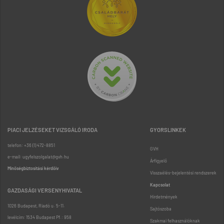
PIACI JELZÉSEKET VIZSGÁLÓ IRODA
GYORSLINKEK
telefon: +36 (1) 472-8851
GVH
e-mail: ugyfelszolgalat@gvh.hu
Árfigyelő
Minőségbiztosítási kérdőív
Visszaélés-bejelentési rendszerek
Kapcsolat
GAZDASÁGI VERSENYHIVATAL
Hirdetmények
1026 Budapest, Riadó u. 5-11.
Sajtószoba
levélcím: 1534 Budapest Pf.: 958
Szakmai felhasználóknak