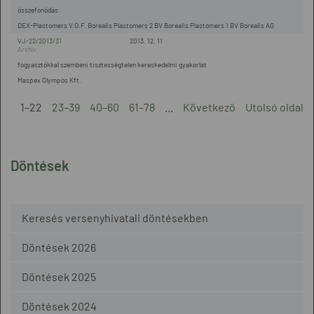
összefonódás
DEX-Plastomers V.O.F. Borealis Plastomers 2 BV Borealis Plastomers 1 BV Borealis AG
VJ-22/2013/31
2013. 12. 11
fogyasztókkal szembeni tisztességtelen kereskedelmi gyakorlat
Maspex Olympos Kft.
1–22
23–39
40–60
61–78
...
Következő
Utolsó oldal
Döntések
Keresés versenyhivatali döntésekben
Döntések 2026
Döntések 2025
Döntések 2024