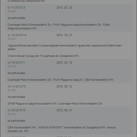
Értékesítő és Hasznosító Kft.
Vj-11/2013/13
2013. 02. 22
összefonódás
Csemege-Match Kereskedelmi Zrt. Profi Magyarország Kereskedelmi Zrt. Palóc
Nagykereskedelmi Kft.
Vj_12/2013/40
2014. 02. 21
fogyasztókkal szembeni tisztességtelen kereskedelmi gyakorlat megtévesztő élelmiszer-
jelölés
Vitaminkosár Gyógyszer Forgalmazó és Szolgáltató Kft.
Vj-13/2013/11
2013. 03. 13
összefonódás
Csemege-Match Kereskedelmi Zrt. Profi Magyarország Zrt. CBA Kereskedelmi Kft.
Vj-14/2013/15
2013. 03. 12
összefonódás
SPAR Magyarország Kereskedelmi Kft. Csemege-Match Kereskedelmi Zrt.
Vj-15/2013/15
2013. 06. 21
összefonódás
CBA Kereskedelmi Kft. "HANSA-KONTAKT" Kereskedelmi és Szolgáltató Kft. Hansa-
Kontakt Inv. Kft.