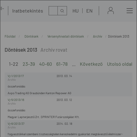
l-
Kereső
Iratbetekintés
HU
EN
t
Főoldal
Döntések
Versenyhivatali döntések
Archív
Döntések 2013
Döntések 2013
1–22
23–39
40–60
61–78
...
Következő
Utolsó oldal
Vj-1/2013/17
2013. 03. 14
összefonódás
Axpo Trading AG Graubünden Kanton Repower AG
Vj-5/2013/16
2013. 03. 12
összefonódás
Magyar Lapterjesztő Zrt. SPRINTER Futárszolgálat Kft.
Vj-6/2013/37
2014. 02. 18
fogyasztókkal szembeni tisztességtelen kereskedelmi gyakorlat megtévesztő élelmiszer-