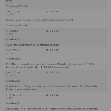
jelölés
Viva Natura World Kft.
Vj-6/2013/56
2014. 09. 03
fogyasztókkal szembeni tisztességtelen kereskedelmi gyakorlat
Viva Natura World Kft.
Vj-7/2013/9
2013. 03. 05
összefonódás
SCA Graphic Laakirchen AG Heinzel Holding GmbH
Vj-8/2013/12
2013. 02. 26
összefonódás
Profi Magyarország Kereskedelmi Zrt. Csemege-Match Kereskedelmi Zrt. ÉLÉSKER
Kereskedelmi és Szolgáltató Kft. ALASZKA Kereskedelmi Kft.
Vj-9/2013/57
2013. 07. 03
összefonódás
Envi Goriva d.d.o Enagro a.s. Enviral a.s. Pol'noservis a.s. Meroco a.s. Rossi Biofuel Zrt.
Envien International Limited
Vj-10/2013/15
2013. 03. 20
összefonódás
OBI Hungary Retail Kereskedelmi Kft. Bricostore Hungária Ingatlan Ingatlanforgalmazó,