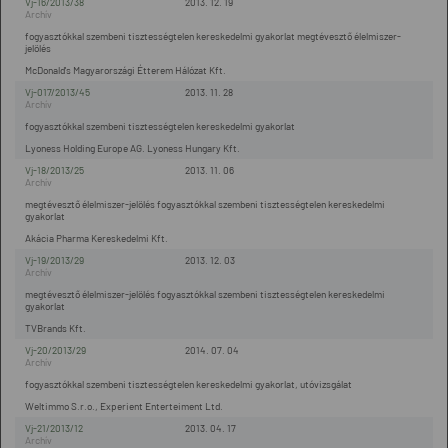
Vj-16/2013/38
2013. 12. 19
fogyasztókkal szembeni tisztességtelen kereskedelmi gyakorlat megtévesztő élelmiszer-
jelölés
McDonald's Magyarországi Étterem Hálózat Kft.
Vj-017/2013/45
2013. 11. 28
fogyasztókkal szembeni tisztességtelen kereskedelmi gyakorlat
Lyoness Holding Europe AG. Lyoness Hungary Kft.
Vj-18/2013/25
2013. 11. 06
megtévesztő élelmiszer-jelölés fogyasztókkal szembeni tisztességtelen kereskedelmi
gyakorlat
Akácia Pharma Kereskedelmi Kft.
Vj-19/2013/29
2013. 12. 03
megtévesztő élelmiszer-jelölés fogyasztókkal szembeni tisztességtelen kereskedelmi
gyakorlat
TVBrands Kft.
Vj-20/2013/29
2014. 07. 04
fogyasztókkal szembeni tisztességtelen kereskedelmi gyakorlat, utóvizsgálat
Weltimmo S.r.o., Experient Enterteiment Ltd.
Vj-21/2013/12
2013. 04. 17