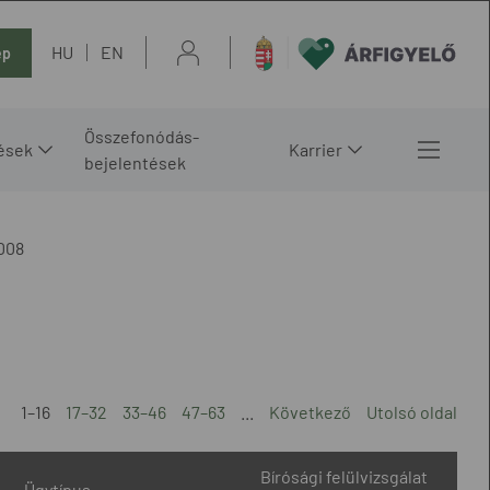
HU
EN
ép
Összefonódás-
ések
Karrier
bejelentések
008
1–16
17–32
33–46
47–63
...
Következő
Utolsó oldal
Bírósági felülvizsgálat
Ügytípus