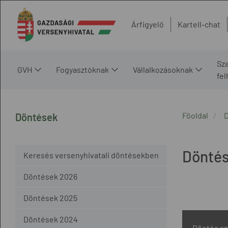
Árfigyelő
Kartell-chat
Sz
GVH
Fogyasztóknak
Vállalkozásoknak
fe
Főoldal
Döntések
Dönté
Keresés versenyhivatali döntésekben
Döntések 2026
Döntések 2025
Döntések 2024
Döntés s