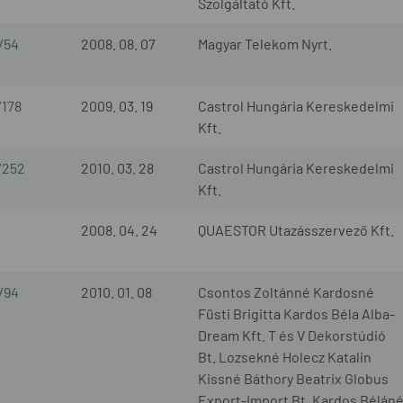
Szolgáltató Kft.
/54
2008. 08. 07
Magyar Telekom Nyrt.
/178
2009. 03. 19
Castrol Hungária Kereskedelmi
Kft.
/252
2010. 03. 28
Castrol Hungária Kereskedelmi
Kft.
2008. 04. 24
QUAESTOR Utazásszervező Kft.
/94
2010. 01. 08
Csontos Zoltánné Kardosné
Füsti Brigitta Kardos Béla Alba-
Dream Kft. T és V Dekorstúdió
Bt. Lozsekné Holecz Katalin
Kissné Báthory Beatrix Globus
Export-Import Bt. Kardos Bélán