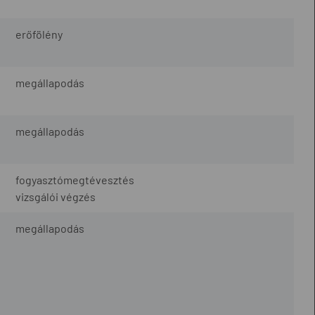
erőfölény
megállapodás
megállapodás
fogyasztómegtévesztés
vizsgálói végzés
megállapodás
é