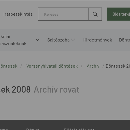
Kereső
Iratbetekintés
Oldaltérk
akmai
Sajtószoba
Hirdetmények
Dönt
lhasználóknak
Döntések
Versenyhivatali döntések
Archív
Döntések 2
sek 2008
záma
Dátum
Eljárás alá vont