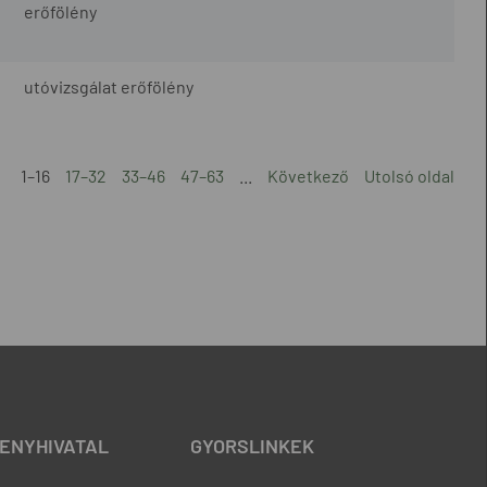
erőfölény
utóvizsgálat erőfölény
1–16
17–32
33–46
47–63
...
Következő
Utolsó oldal
ENYHIVATAL
GYORSLINKEK