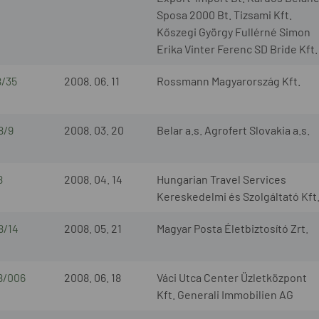
Sposa 2000 Bt. Tizsami Kft.
Kőszegi György Fullérné Simon
Erika Vinter Ferenc SD Bride Kft.
8/35
2008. 06. 11
Rossmann Magyarország Kft.
8/9
2008. 03. 20
Belar a.s. Agrofert Slovakia a.s.
8
2008. 04. 14
Hungarian Travel Services
Kereskedelmi és Szolgáltató Kft
8/14
2008. 05. 21
Magyar Posta Életbiztosító Zrt.
8/006
2008. 06. 18
Váci Utca Center Üzletközpont
Kft. Generali Immobilien AG