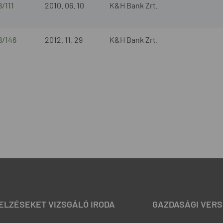
/111
2010. 06. 10
K&H Bank Zrt.
8/146
2012. 11. 29
K&H Bank Zrt.
JELZÉSEKET VIZSGÁLÓ IRODA
GAZDASÁGI VERS