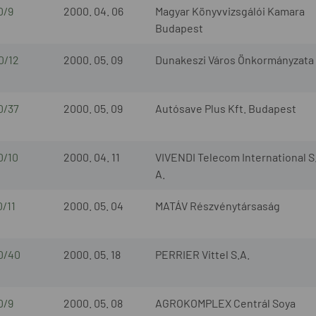
0/9
2000. 04. 06
Magyar Könyvvizsgálói Kamara
Budapest
0/12
2000. 05. 09
Dunakeszi Város Önkormányzata
0/37
2000. 05. 09
Autósave Plus Kft. Budapest
0/10
2000. 04. 11
VIVENDI Telecom International S
A.
0/11
2000. 05. 04
MATÁV Részvénytársaság
0/40
2000. 05. 18
PERRIER Vittel S.A.
0/9
2000. 05. 08
AGROKOMPLEX Centrál Soya