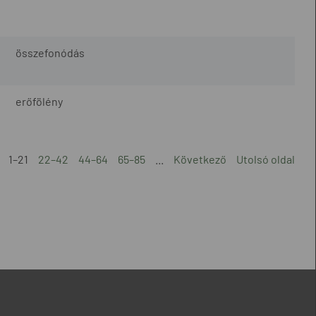
összefonódás
erőfölény
1–21
22–42
44–64
65–85
...
Következő
Utolsó oldal