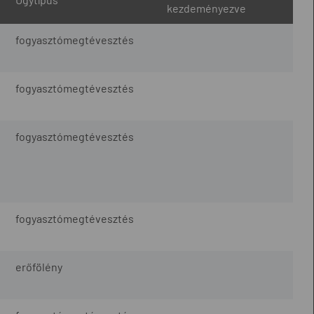
kezdeményezve
fogyasztómegtévesztés
fogyasztómegtévesztés
fogyasztómegtévesztés
fogyasztómegtévesztés
erőfölény