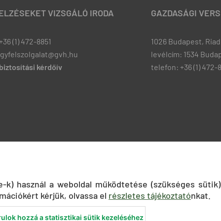
JELZÉSEKET VIZSGÁLÓ IRODA
GAZDASÁGI VERS
+36 (1) 472-8851
1026 Budapest, Riadó
ugyfelszolgalat@gvh.hu
levélcím: 1534 Budap
iztosítási kérdőív
telefon: +36 (1) 472-
ie-k) használ a weboldal működtetése (szükséges sütik)
mációkért kérjük, olvassa el
részletes tájékoztató
nkat.
ulok hozzá a statisztikai sütik kezeléséhez