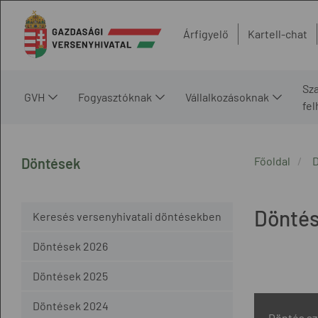
Árfigyelő
Kartell-chat
Sz
GVH
Fogyasztóknak
Vállalkozásoknak
fe
Főoldal
Döntések
Dönté
Keresés versenyhivatali döntésekben
Döntések 2026
Döntések 2025
Döntések 2024
Döntés s