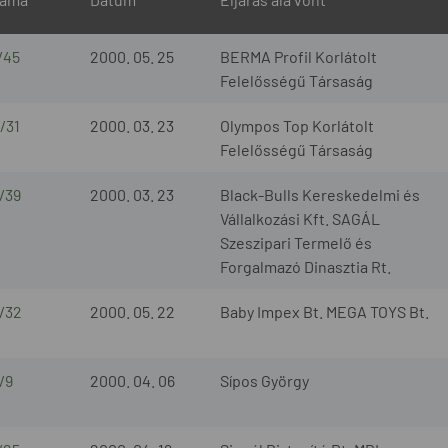
/45
2000. 05. 25
BERMA Profil Korlátolt
Felelősségű Társaság
/31
2000. 03. 23
Olympos Top Korlátolt
Felelősségű Társaság
/39
2000. 03. 23
Black-Bulls Kereskedelmi és
Vállalkozási Kft. SAGÁL
Szeszipari Termelő és
Forgalmazó Dinasztia Rt.
/32
2000. 05. 22
Baby Impex Bt. MEGA TOYS Bt.
/9
2000. 04. 06
Sípos György