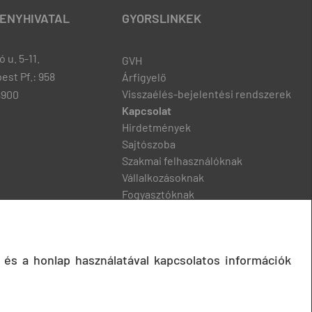
ENYHIVATAL
GYORSLINKEK
 u. 5-11.
GVH
est Pf.: 958
Árfigyelő
Visszaélés-bejelentési rendszerek
8900
Kapcsolat
Hirdetmények
Sajtószoba
Szakmai felhasználóknak
Vállalkozásoknak
Fogyasztóknak
Podcast
 és a honlap használatával kapcsolatos információk