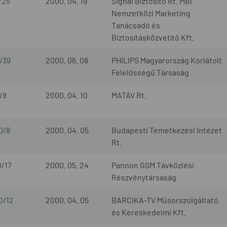
/25
2000. 04. 19
Signál Biztosító Rt. MBI
Nemzetközi Marketing
Tanácsadó és
Biztosításközvetítő Kft.
/39
2000. 06. 08
PHILIPS Magyarország Korlátolt
Felelősségű Társaság
/8
2000. 04. 10
MATÁV Rt.
0/8
2000. 04. 05
Budapesti Temetkezési Intézet
Rt.
0/17
2000. 05. 24
Pannon GSM Távközlési
Részvénytársaság
0/12
2000. 04. 05
BARCIKA-TV Műsorszolgáltató
és Kereskedelmi Kft.