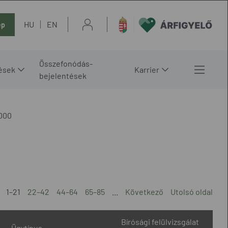
HU
EN
ép
Összefonódás-
ések
Karrier
bejelentések
000
1–21
22–42
44–64
65–85
...
Következő
Utolsó oldal
Bírósági felülvizsgálat
Ügytípus