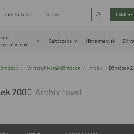
Kereső
Iratbetekintés
Oldaltérk
akmai
Sajtószoba
Hirdetmények
Dönt
lhasználóknak
Döntések
Versenyhivatali döntések
Archív
Döntések 2
sek 2000
záma
Dátum
Eljárás alá vont