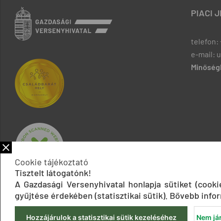
PIACI 
telefon: 
e-mail: 
Minőségb
Cookie tájékoztató
Tisztelt látogatónk!
A Gazdasági Versenyhivatal honlapja sütiket (cook
gyűjtése érdekében (statisztikai sütik). Bővebb infor
Hozzájárulok a statisztikai sütik kezeléséhez
Nem jár