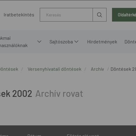
Kereső
Iratbetekintés
Oldaltérk
akmai
Sajtószoba
Hirdetmények
Dönt
lhasználóknak
Döntések
Versenyhivatali döntések
Archív
Döntések 2
sek 2002
záma
Dátum
Eljárás alá vont