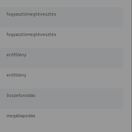
fogyasztómegtévesztés
fogyasztómegtévesztés
erőfölény
erőfölény
összefonódás
megállapodás