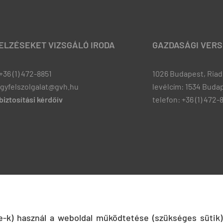
JELZÉSEKET VIZSGÁLÓ IRODA
GAZDASÁGI VERS
+36 (1) 472-8851
1026 Budapest, Riadó
ugyfelszolgalat@gvh.hu
levélcím: 1534 Budap
iztosítási kérdőív
telefon: +36 (1) 472-
ie-k) használ a weboldal működtetése (szükséges sütik)