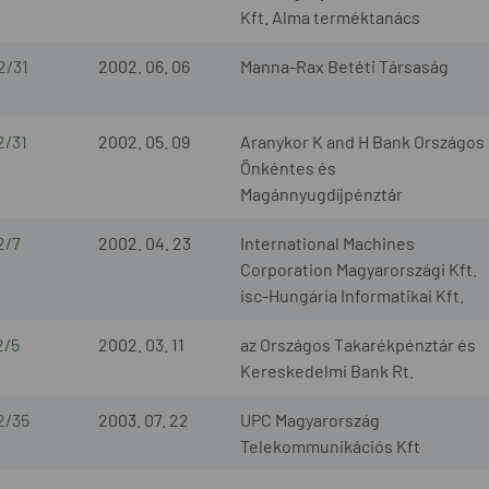
Kft. Alma terméktanács
2/31
2002. 06. 06
Manna-Rax Betéti Társaság
2/31
2002. 05. 09
Aranykor K and H Bank Országos
Önkéntes és
Magánnyugdíjpénztár
2/7
2002. 04. 23
International Machines
Corporation Magyarországi Kft.
isc-Hungária Informatikai Kft.
2/5
2002. 03. 11
az Országos Takarékpénztár és
Kereskedelmi Bank Rt.
2/35
2003. 07. 22
UPC Magyarország
Telekommunikációs Kft