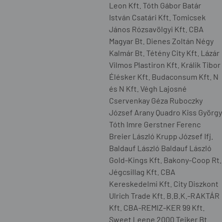
Leon Kft. Tóth Gábor Batár
István Csatári Kft. Tomicsek
János Rózsavölgyi Kft. CBA
Magyar Bt. Dienes Zoltán Négy
Kalmár Bt. Tétény City Kft. Lázár
Vilmos Plastiron Kft. Králik Tibor
Élésker Kft. Budaconsum Kft. N
és N Kft. Végh Lajosné
Cservenkay Géza Ruboczky
József Arany Quadro Kiss György
Tóth Imre Gerstner Ferenc
Breier László Krupp József Ifj.
Baldauf László Baldauf László
Gold-Kings Kft. Bakony-Coop Rt.
Jégcsillag Kft. CBA
Kereskedelmi Kft. City Diszkont
Ulrich Trade Kft. B.B.K.-RAKTÁR
Kft. CBA-REMIZ-KER `99 Kft.
Sweet Leene 2000 Tejker Bt.