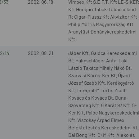
2/33
2002. 06. 18
Vimpex Kft S.E.F.T. Kft LE-SIKER
Kft Hungarotabak-Tobaccoland
Rt Cigar-Plussz Kft Akvizitor Kft
Philip Morris Magyarország Kft
Aranyfüst Dohánykereskedelmi
Kft
2/14
2002. 08. 21
Jáber Kft. Galóca Kereskedelmi
Bt. Halmschláger Antal Laki
László Takács Mihály Mákó Bt.
Szarvasi Körös-Ker Bt. Újvári
József Szabó Kft. Kerékgyártó
Kft. Integrál-M Törtei Zsolt
Kovács és Kovács Bt. Duna-
Szövetség Kft. 6 Karát 97 Kft. 5-
Ker Kft. Palóc Nagykereskedelm
Kft. Viszokay Árpád Elmex
Befektetési és Kereskedelmi Rt.
Dai Dong Kft. C+M Kft. Aleko és