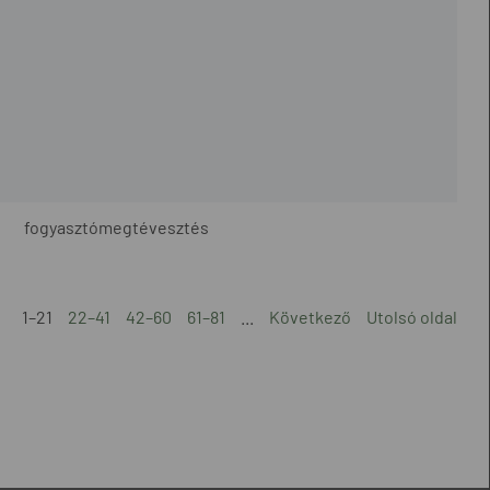
fogyasztómegtévesztés
1–21
22–41
42–60
61–81
...
Következő
Utolsó oldal