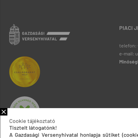
PIACI 
telefon: 
e-mail: 
Minőségb
Cookie tájékoztató
Tisztelt látogatónk!
A Gazdasági Versenyhivatal honlapja sütiket (cook