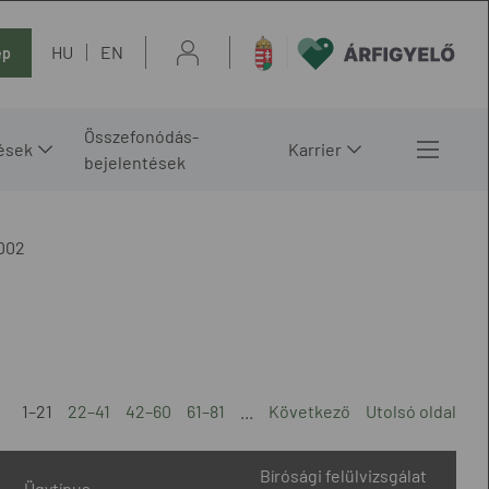
HU
EN
ép
Összefonódás-
ések
Karrier
bejelentések
002
1–21
22–41
42–60
61–81
...
Következő
Utolsó oldal
Bírósági felülvizsgálat
Ügytípus