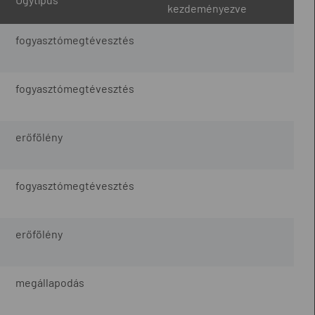
kezdeményezve
fogyasztómegtévesztés
fogyasztómegtévesztés
erőfölény
fogyasztómegtévesztés
erőfölény
megállapodás