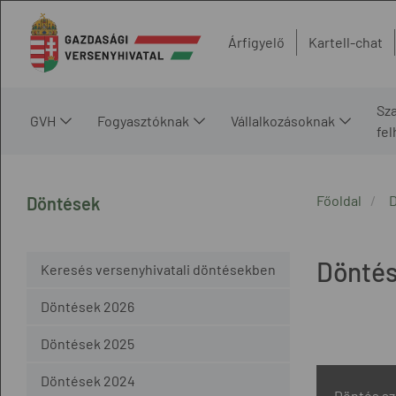
Árfigyelő
Kartell-chat
Sz
GVH
Fogyasztóknak
Vállalkozásoknak
fe
Főoldal
Döntések
Dönté
Keresés versenyhivatali döntésekben
Döntések 2026
Döntések 2025
Döntések 2024
Döntés s