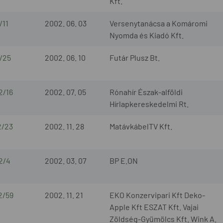
Kft.
/11
2002. 06. 03
Versenytanácsa a Komáromi
Nyomda és Kiadó Kft.
/25
2002. 06. 10
Futár Plusz Bt.
2/16
2002. 07. 05
Rónahír Észak-alföldi
Hírlapkereskedelmi Rt.
2/23
2002. 11. 28
MatávkábelTV Kft.
2/4
2002. 03. 07
BP E.ON
2/59
2002. 11. 21
EKO Konzervipari Kft Deko-
Apple Kft ESZAT Kft. Vajai
Zöldség-Gyümölcs Kft. Wink A.