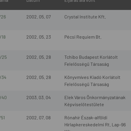
/26
2002. 05. 07
Crystal Institute Kft.
/18
2002. 05. 23
Pécsi Requiem Bt.
/25
2002. 05. 28
Tchibo Budapest Korlátolt
Felelősségű Társaság
/34
2002. 05. 28
Könyvmíves Kiadó Korlátolt
Felelősségű Társaság
/40
2003. 03. 04
Elek Város Önkormányzatának
Képviselőtestülete
/51
2002. 07. 08
Rónahír Észak-alföldi
Hírlapkereskedelmi Rt. Lap-96