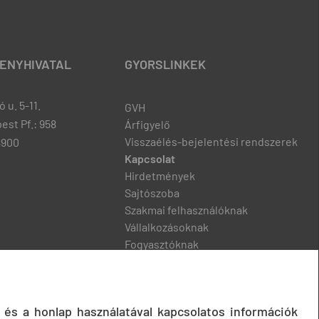
ENYHIVATAL
GYORSLINKEK
 u. 5-11.
GVH
est Pf.: 958
Árfigyelő
Visszaélés-bejelentési rendszerek
8900
Kapcsolat
Hirdetmények
Sajtószoba
Szakmai felhasználóknak
Vállalkozásoknak
Fogyasztóknak
Podcast
 és a honlap használatával kapcsolatos információk