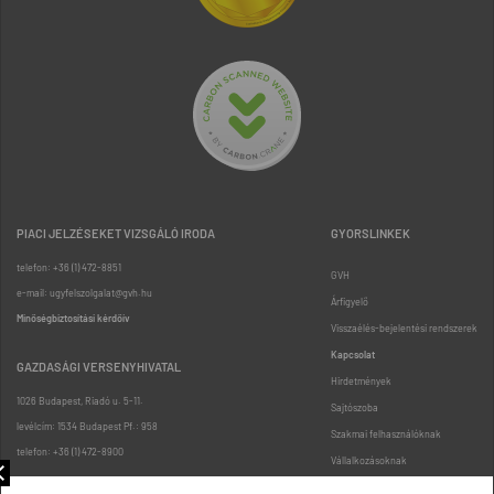
PIACI JELZÉSEKET VIZSGÁLÓ IRODA
GYORSLINKEK
telefon: +36 (1) 472-8851
GVH
e-mail: ugyfelszolgalat@gvh.hu
Árfigyelő
Minőségbiztosítási kérdőív
Visszaélés-bejelentési rendszerek
Kapcsolat
GAZDASÁGI VERSENYHIVATAL
Hirdetmények
1026 Budapest, Riadó u. 5-11.
Sajtószoba
levélcím: 1534 Budapest Pf.: 958
Szakmai felhasználóknak
telefon: +36 (1) 472-8900
Vállalkozásoknak
Fogyasztóknak