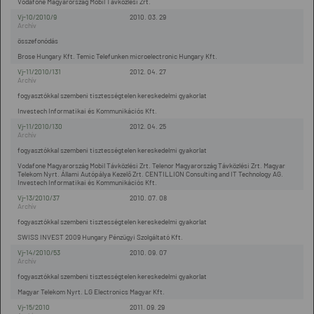
Vodafone Magyarország Mobil Távközlési Zrt.
Vj-10/2010/9
2010. 03. 29
összefonódás
Brose Hungary Kft. Temic Telefunken microelectronic Hungary Kft.
Vj-11/2010/131
2012. 04. 27
fogyasztókkal szembeni tisztességtelen kereskedelmi gyakorlat
Investech Informatikai és Kommunikációs Kft.
Vj-11/2010/130
2012. 04. 25
fogyasztókkal szembeni tisztességtelen kereskedelmi gyakorlat
Vodafone Magyarország Mobil Távközlési Zrt. Telenor Magyarország Távközlési Zrt. Magyar
Telekom Nyrt. Állami Autópálya Kezelő Zrt. CENTILLION Consulting and IT Technology AG.
Investech Informatikai és Kommunikációs Kft.
Vj-13/2010/37
2010. 07. 08
fogyasztókkal szembeni tisztességtelen kereskedelmi gyakorlat
SWISS INVEST 2009 Hungary Pénzügyi Szolgáltató Kft.
Vj-14/2010/53
2010. 09. 07
fogyasztókkal szembeni tisztességtelen kereskedelmi gyakorlat
Magyar Telekom Nyrt. LG Electronics Magyar Kft.
Vj-15/2010
2011. 09. 29