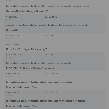
fogyasztókkal szembeni tisztességtelen kereskedelmi gyakorlat vizsgálói végzés
Hermann Miller & Hoffmayer Hungary Kft.
Vj-16/2010
2010. 05. 13
vizsgálói végzés fogyasztókkal szembeni tisztességtelen kereskedelmi gyakorlat
Unitravel Kft.
Vj-17/2010/12
2010. 04. 14
összefonódás
Milton Bank Zrt. Magyar Tőketársaság Zrt.
Vj-18/2010/38
2010. 09. 21
fogyasztókkal szembeni tisztességtelen kereskedelmi gyakorlat
EUROMOBILIEN Hungary Pénzügyi Szolgáltató Kft.
Vj-19/2010/81
2010. 10. 05
fogyasztókkal szembeni tisztességtelen kereskedelmi gyakorlat
Biztosítás.hu Biztosítási Alkusz Kft.
Vj-19/2010/92
2011. 10. 25
fogyasztókkal szembeni tisztességtelen kereskedelmi gyakorlat utóvizsgálat
Biztosítás.hu Biztosítási Alkusz Kft.