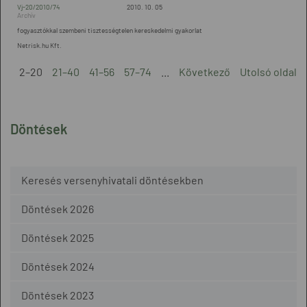
Vj-20/2010/74
2010. 10. 05
fogyasztókkal szembeni tisztességtelen kereskedelmi gyakorlat
Netrisk.hu Kft.
2–20
21–40
41–56
57–74
...
Következő
Utolsó oldal
Döntések
Keresés versenyhivatali döntésekben
Döntések 2026
Döntések 2025
Döntések 2024
Döntések 2023