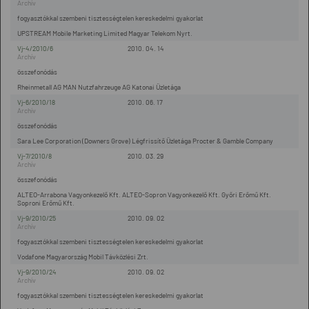
fogyasztókkal szembeni tisztességtelen kereskedelmi gyakorlat
UPSTREAM Mobile Marketing Limited Magyar Telekom Nyrt.
Vj-4/2010/6
2010. 04. 14
összefonódás
Rheinmetall AG MAN Nutzfahrzeuge AG Katonai Üzletága
Vj-6/2010/18
2010. 06. 17
összefonódás
Sara Lee Corporation (Downers Grove) Légfrissítő Üzletága Procter & Gamble Company
Vj-7/2010/8
2010. 03. 29
összefonódás
ALTEO-Arrabona Vagyonkezelő Kft. ALTEO-Sopron Vagyonkezelő Kft. Győri Erőmű Kft.
Soproni Erőmű Kft.
Vj-9/2010/25
2010. 09. 02
fogyasztókkal szembeni tisztességtelen kereskedelmi gyakorlat
Vodafone Magyarország Mobil Távközlési Zrt.
Vj-9/2010/24
2010. 09. 02
fogyasztókkal szembeni tisztességtelen kereskedelmi gyakorlat