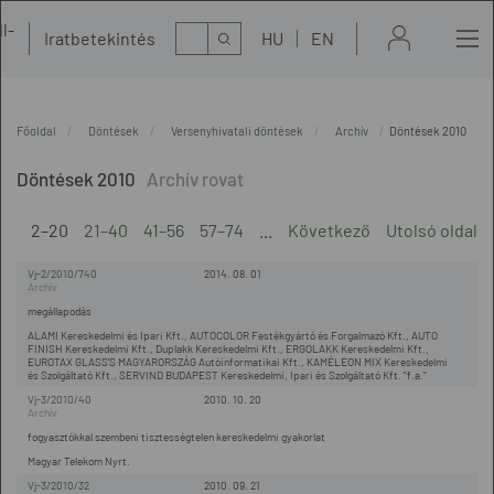
l-
Kereső
Iratbetekintés
HU
EN
t
Főoldal
Döntések
Versenyhivatali döntések
Archív
Döntések 2010
Döntések 2010
2–20
21–40
41–56
57–74
...
Következő
Utolsó oldal
Vj-2/2010/740
2014. 08. 01
megállapodás
ALAMI Kereskedelmi és Ipari Kft., AUTOCOLOR Festékgyártó és Forgalmazó Kft., AUTO
FINISH Kereskedelmi Kft., Duplakk Kereskedelmi Kft., ERGOLAKK Kereskedelmi Kft.,
EUROTAX GLASS’S MAGYARORSZÁG Autóinformatikai Kft., KAMÉLEON MIX Kereskedelmi
és Szolgáltató Kft., SERVIND BUDAPEST Kereskedelmi, Ipari és Szolgáltató Kft. "f.a."
Vj-3/2010/40
2010. 10. 20
fogyasztókkal szembeni tisztességtelen kereskedelmi gyakorlat
Magyar Telekom Nyrt.
Vj-3/2010/32
2010. 09. 21