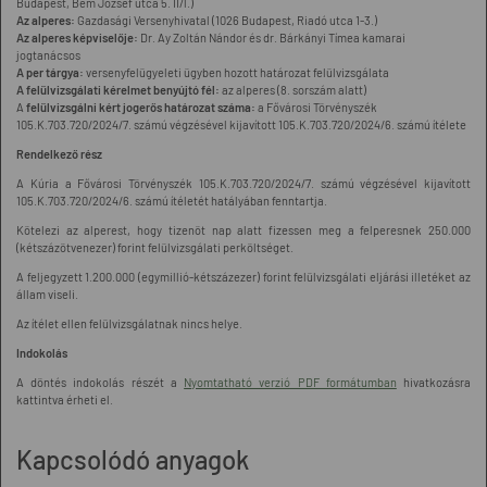
Budapest, Bem József utca 5. II/l.)
Az alperes:
Gazdasági Versenyhivatal (1026 Budapest, Riadó utca 1-3.)
Az alperes képviselője:
Dr. Ay Zoltán Nándor és dr. Bárkányi Tímea kamarai
jogtanácsos
A per tárgya:
versenyfelügyeleti ügyben hozott határozat felülvizsgálata
A felülvizsgálati kérelmet benyújtó fél:
az alperes (8. sorszám alatt)
A
felülvizsgálni kért jogerős határozat száma:
a Fővárosi Törvényszék
105.K.703.720/2024/7. számú végzésével kijavított 105.K.703.720/2024/6. számú ítélete
Rendelkező rész
A Kúria a Fővárosi Törvényszék 105.K.703.720/2024/7. számú végzésével kijavított
105.K.703.720/2024/6. számú ítéletét hatályában fenntartja.
Kötelezi az alperest, hogy tizenöt nap alatt fizessen meg a felperesnek 250.000
(kétszázötvenezer) forint felülvizsgálati perköltséget.
A feljegyzett 1.200.000 (egymillió-kétszázezer) forint felülvizsgálati eljárási illetéket az
állam viseli.
Az ítélet ellen felülvizsgálatnak nincs helye.
Indokolás
A döntés indokolás részét a
Nyomtatható verzió PDF formátumban
hivatkozásra
kattintva érheti el.
Kapcsolódó anyagok