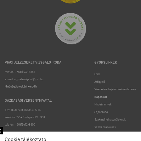
PIACI JELZÉSEKET VIZSGÁLÓ IRODA
GYORSLINKEK
telefon: +36 (1) 472-8851
GVH
e-mail: ugyfelszolgalat@gvh.hu
Árfigyelő
Minőségbiztosítási kérdőív
Visszaélés-bejelentési rendszerek
Kapcsolat
GAZDASÁGI VERSENYHIVATAL
Hirdetmények
1026 Budapest, Riadó u. 5-11.
Sajtószoba
levélcím: 1534 Budapest Pf.: 958
Szakmai felhasználóknak
telefon: +36 (1) 472-8900
Vállalkozásoknak
Fogyasztóknak
Cookie tájékoztató