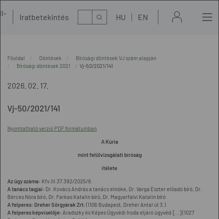
l-
Kereső
Iratbetekintés
HU
EN
t
Főoldal
Döntések
Bírósági döntések VJ szám alapján
Bírósági döntések 2021
Vj-50/2021/141
2026. 02. 17.
Vj-50/2021/141
Nyomtatható verzió PDF formátumban
A Kúria
mint felülvizsgálati bíróság
ítélete
Az ügy száma:
Kfv.III.37.392/2025/9.
A tanács tagjai:
Dr. Kovács András a tanács elnöke, Dr. Varga Eszter előadó bíró, Dr.
Bérces Nóra bíró, Dr. Farkas Katalin bíró, Dr. Magyarfalvi Katalin bíró
A felperes: Dreher Sörgyárak Zrt.
(1106 Budapest, Dreher Antal út 3.)
A felperes képviselője:
Aradszky és Képes Ügyvédi Iroda eljáró ügyvéd:[…] (1027