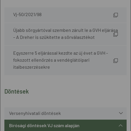
Vj-50/2021/98
Újabb sörgyártóval szemben zárult le a GVH eljárása
– A Dreher is szűkítette a sörválasztékot
Egyszerre 5 eljárással kezdte az új évet a GVH -
fokozott ellenőrzés a vendéglátóipari
italbeszerzésekre
Döntések
Versenyhivatali döntések
Bírósági döntések VJ szám alapján