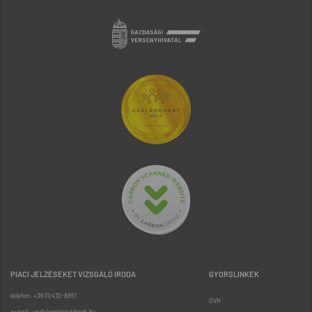
PIACI JELZÉSEKET VIZSGÁLÓ IRODA
GYORSLINKEK
telefon: +36 (1) 472-8851
GVH
e-mail: ugyfelszolgalat@gvh.hu