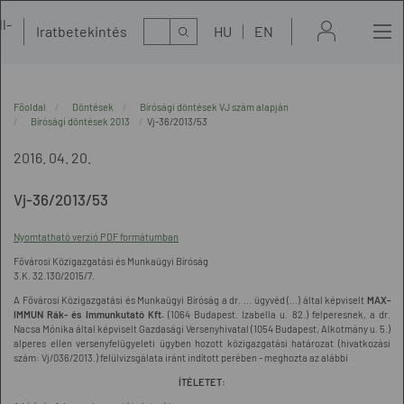
l-
Kereső
Iratbetekintés
HU
EN
t
Főoldal
Döntések
Bírósági döntések VJ szám alapján
Bírósági döntések 2013
Vj-36/2013/53
2016. 04. 20.
Vj-36/2013/53
Nyomtatható verzió PDF formátumban
Fővárosi Közigazgatási és Munkaügyi Bíróság
3.K. 32.130/2015/7.
A Fővárosi Közigazgatási és Munkaügyi Bíróság a dr. ... ügyvéd (...) által képviselt
MAX-
IMMUN Rák- és Immunkutató Kft.
(1064 Budapest. Izabella u. 82.) felperesnek, a dr.
Nacsa Mónika által képviselt Gazdasági Versenyhivatal (1054 Budapest, Alkotmány u. 5.)
alperes ellen versenyfelügyeleti ügyben hozott közigazgatási határozat (hivatkozási
szám: Vj/036/2013.) felülvizsgálata iránt indított perében - meghozta az alábbi
ÍTÉLETET: