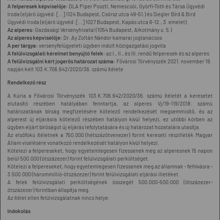
A felperesek képviselője:
DLA Piper Posztl, Nemescsói, Györfí-Tóth és Társa Ügyvédi
Iroda (eljáró ügyvéd: [...] 1124 Budapest, Csörsz utca 49-51.) és Siegler Bírd & Bird
Ügyvédi Iroda (eljáró ügyvéd: [...] 1027 Budapest, Kapás utca 6-12., 3. emelet)
Az alperes:
Gazdasági Versenyhivatal (1054 Budapest, Alkotmány u. 5.)
Az alperes képviselője:
Dr. Ay Zoltán Nándor kamarai jogtanácsos
A per tárgya:
versenyfelügyeleti ügyben indult közigazgatási jogvita
A felülvizsgálati kérelmet benyújtó felek:
az I., II., és III. rendű felperesek és az alperes
A felülvizsgálni kért jogerős határozat száma:
Fővárosi Törvényszék 2021. november 19.
napján kelt 103.K.706.642/2020/36. számú ítélete
Rendelkező rész
A Kúria a Fővárosi Törvényszék 103.K.706.642/2020/36. számú ítéletét a keresetet
elutasító részében hatályában fenntartja, az alperes Vj/19-119/2018. számú
határozatának bírság megfizetésére kötelező rendelkezését megsemmisítő, és az
alperest új eljárásra kötelező részében hatályon kívül helyezi, ez utóbbi körben az
ügyben eljárt bíróságot új eljárás lefolytatására és új határozat hozatalára utasítja.
Az elsőfokú ítéletnek a 750.000 (hétszázötvenezer) forint kereseti részilleték Magyar
Állam viselésére vonatkozó rendelkezését hatályon kívül helyezi.
Kötelezi a felpereseket, hogy egyetemlegesen fizessenek meg az alperesnek 15 napon
belül 500.000 (ötszázezer) forint felülvizsgálati perköltséget.
Kötelezi a felpereseket, hogy egyetemlegesen fizessenek meg az államnak - felhívásra -
3.500.000 (hárommillió-ötszázezer) forint felülvizsgálati eljárási illetéket.
A felek felülvizsgálati perköltségének összegét 500.000-500.000 (ötszázezer-
ötszázezer) forintban állapítja meg.
Az ítélet ellen felülvizsgálatnak nincs helye.
Indokolás