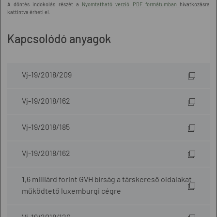
A döntés indokolás részét a
Nyomtatható verzió PDF formátumban
hivatkozásra
kattintva érheti el.
Kapcsolódó anyagok
Vj-19/2018/209
Vj-19/2018/162
Vj-19/2018/185
Vj-19/2018/162
1,6 milliárd forint GVH bírság a társkereső oldalakat
működtető luxemburgi cégre
Vj-19/2018/120