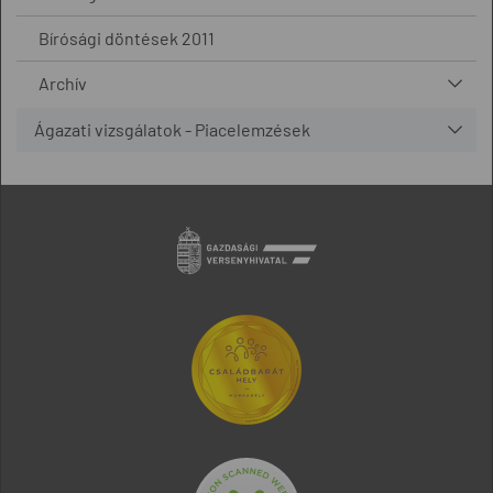
Bírósági döntések 2011
Archív
Ágazati vizsgálatok - Piacelemzések