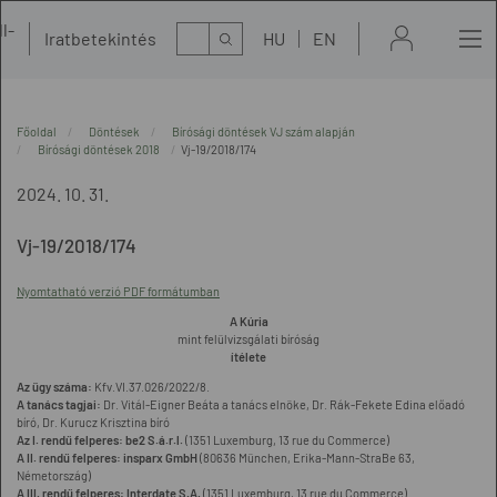
l-
Kereső
Iratbetekintés
HU
EN
t
Főoldal
Döntések
Bírósági döntések VJ szám alapján
Bírósági döntések 2018
Vj-19/2018/174
2024. 10. 31.
Vj-19/2018/174
Nyomtatható verzió PDF formátumban
A Kúria
mint felülvizsgálati bíróság
ítélete
Az ügy száma:
Kfv.VI.37.026/2022/8.
A tanács tagjai:
Dr. Vitál-Eigner Beáta a tanács elnöke, Dr. Rák-Fekete Edina előadó
bíró, Dr. Kurucz Krisztina bíró
Az I. rendű felperes: be2 S.á.r.l.
(1351 Luxemburg, 13 rue du Commerce)
A II. rendű felperes: insparx GmbH
(80636 München, Erika-Mann-StraBe 63,
Németország)
A III. rendű felperes: Interdate S.A.
(1351 Luxemburg, 13 rue du Commerce)