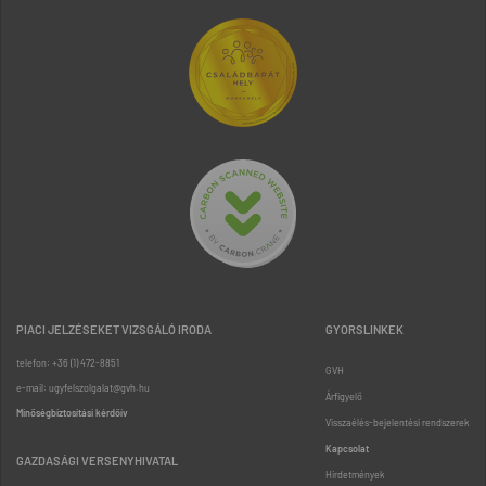
PIACI JELZÉSEKET VIZSGÁLÓ IRODA
GYORSLINKEK
telefon: +36 (1) 472-8851
GVH
e-mail: ugyfelszolgalat@gvh.hu
Árfigyelő
Minőségbiztosítási kérdőív
Visszaélés-bejelentési rendszerek
Kapcsolat
GAZDASÁGI VERSENYHIVATAL
Hirdetmények