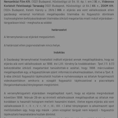
Nemzetközi Film Kft.
(1021 Budapest, Hűvösvölgyi út 54. III. ép. I. em.)
XI. r., Videovox
Korlátolt Felelősségű Társaság
(1021 Budapest, Hűvösvölgyi út 64.)
XII. r., ZOOM Kft.
(1024 Budapest, Keleti Károly u. 28/b.)
XIII. r.
eljárás alá vont vállalkozások ellen
gazdasági versenyt korlátozó megállapodás tilalmába és fogyasztói döntések
tisztességtelen befolyásolásának tilalmába ütköző magatartás miatt indult eljárásban -
tárgyaláson kívül - meghozta az alábbi
határozatot
A Versenytanács az eljárást megszünteti.
A határozat ellen jogorvoslatnak nincs helye.
Indoklás
A Gazdasági Versenyhivatal hivatalból indított eljárást annak megállapítására, hogy az
eljárás alá vont vállalkozások az 1996. évi LVII. törvény (a továbbiakban: Tpvt.) 11. § (1)
bekezdésébe ütköző magatartást tanúsítottak-e azáltal, hogy 1998. márciusában
megállapodtak egy, a fogyasztóknak szánt információ alkalmazásában, illetve a Tpvt. 8.
§-ába ütköző fogyasztói tájékoztatót hoztak-e nyilvánosságra az általuk forgalmazott
videokazettákon amikoris a vizsgált fogyasztói tájékozatóval a piacralépés
(forgalombahozás) ténylegesen megtörtént.
A versenyfelügyeleti eljárásban megállapítást nyert, hogy az eljárás megindulását
követően 1998. február 26-án az érintett vállalkozások megállapodtak az általuk már
korábban is használt hologram mellett használni kívánt, illetve egyes eljárás alá vont
vállalkozások (I. r.; II. r.; V. r.; VI. r.; XI.; XIII. r.) által ténylegesen is alkalmazott spot
mellőzésében úgy, hogy egy másik - jelen vizsgálat tárgyát nem képező - fogyasztói
tájékoztató használatára hoztak döntést.