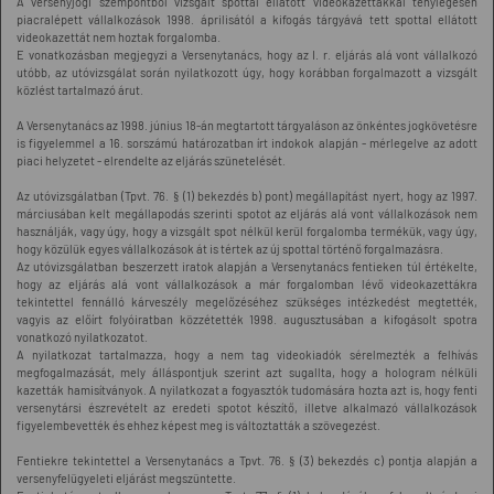
A versenyjogi szempontból vizsgált spottal ellátott videokazettákkal ténylegesen
piacralépett vállalkozások 1998. áprilisától a kifogás tárgyává tett spottal ellátott
videokazettát nem hoztak forgalomba.
E vonatkozásban megjegyzi a Versenytanács, hogy az I. r. eljárás alá vont vállalkozó
utóbb, az utóvizsgálat során nyilatkozott úgy, hogy korábban forgalmazott a vizsgált
közlést tartalmazó árut.
A Versenytanács az 1998. június 18-án megtartott tárgyaláson az önkéntes jogkövetésre
is figyelemmel a 16. sorszámú határozatban írt indokok alapján - mérlegelve az adott
piaci helyzetet - elrendelte az eljárás szünetelését.
Az utóvizsgálatban (Tpvt. 76. § (1) bekezdés b) pont) megállapítást nyert, hogy az 1997.
márciusában kelt megállapodás szerinti spotot az eljárás alá vont vállalkozások nem
használják, vagy úgy, hogy a vizsgált spot nélkül kerül forgalomba termékük, vagy úgy,
hogy közülük egyes vállalkozások át is tértek az új spottal történő forgalmazásra.
Az utóvizsgálatban beszerzett iratok alapján a Versenytanács fentieken túl értékelte,
hogy az eljárás alá vont vállalkozások a már forgalomban lévő videokazettákra
tekintettel fennálló kárveszély megelőzéséhez szükséges intézkedést megtették,
vagyis az előírt folyóiratban közzétették 1998. augusztusában a kifogásolt spotra
vonatkozó nyilatkozatot.
A nyilatkozat tartalmazza, hogy a nem tag videokiadók sérelmezték a felhívás
megfogalmazását, mely álláspontjuk szerint azt sugallta, hogy a hologram nélküli
kazetták hamisítványok. A nyilatkozat a fogyasztók tudomására hozta azt is, hogy fenti
versenytársi észrevételt az eredeti spotot készítő, illetve alkalmazó vállalkozások
figyelembevették és ehhez képest meg is változtatták a szövegezést.
Fentiekre tekintettel a Versenytanács a Tpvt. 76. § (3) bekezdés c) pontja alapján a
versenyfelügyeleti eljárást megszüntette.