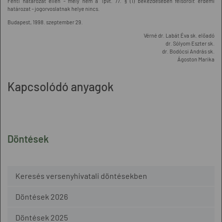
Fenti határozat ellen - mely nem a Tpvt. 77. § (1) bekezdésében felsorolt érdemi
határozat - jogorvoslatnak helye nincs.
Budapest, 1998. szeptember 29.
Vérné dr. Labát Éva sk. előadó
dr. Sólyom Eszter sk.
dr. Bodócsi András sk.
Ágoston Marika
Kapcsolódó anyagok
Döntések
Keresés versenyhivatali döntésekben
Döntések 2026
Döntések 2025