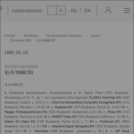
l-
Kereső
Iratbetekintés
HU
EN
t
Főoldal
Döntések
Versenyhivatali döntések
Archív
Döntések 1998
Vj-5/1998/30
1998. 09. 29.
Vj-5/1998/30
Vj-5/1998/30
A Gazdasági Versenyhivatal Versenytanácsa a dr. Bálint Péter (1021 Budapest,
Hűvösvölgyi út 54. III. ép. I. em.) ügyvezető által képviselt
FLAMEX InterStar Kft.
(1021
Budapest, Labanc u. 22/b.)
I. r., InterCom Nemzetközi Kulturális Szolgáltató Kft.
(1145
Budapest, Bácskai u. 28-36.)
II. r., Magnew Kft.
(1071 Budapest, Dózsa Gy. út 80.)
III. r.,
Magyar Filmlaboratórium Kft.
(1021 Budapest, Budakeszi út 51.)
IV. r., Mirax Kft.
(1113
Budapest, Karolina út 34/a.)
V. r., MOKÉP Video Kft.
(1054 Budapest, Báthory u. 10.)
VI. r.,
Odeon Art Video Kft.
(1136 Budapest, Hollán Ernő u. 7.)
VII. r., PolyGram Kft.
(1054
Budapest, Steindl I. u. 12.)
VIII. r., Reader`s Digest Válogatás Kft.
(1033 Budapest, Óbudai
sziget 132.)
IX. r., TeleVideo
(1096 Budapest, Lenhossék u. 35.)
X. r., UIP Duna