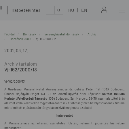
l-
Kereső
Iratbetekintés
HU
EN
t
Főoldal
Döntések
Versenyhivatali döntések
Archív
Döntések 2000
Vj-162/2000/13
2001. 03. 12.
Vj-162/2000/13
Vj-162/2000/13
A Gazdasági Versenyhivatal Versenytanácsa dr. Juhász Péter Pál (1033 Budapest,
Óbudai Hajógyári Sziget 131. I/1. sz. alatti) ügyvéd által képviselt
Soltész Reklám
Korlátolt Felelősségű Társaság
(1034 Budapest, San Marco u. 28-30. szám alatti) eljárás
alá vont vállalkozás ellen fogyasztói döntések tisztességtelen befolyásolásának tilalma
miatt indított eljárás során tárgyaláson kívül meghozta az alábbi
határozatot
A Versenytanács az eljárást szünetelés folytán, valamint jogsértés hiányában
megszünteti.