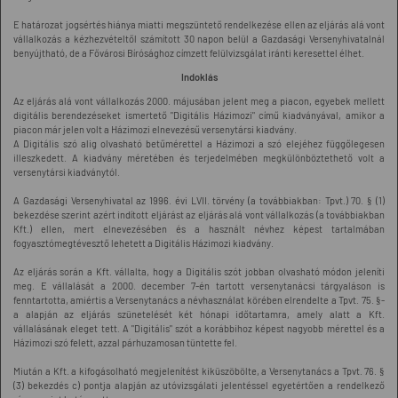
E határozat jogsértés hiánya miatti megszüntető rendelkezése ellen az eljárás alá vont
vállalkozás a kézhezvételtől számított 30 napon belül a Gazdasági Versenyhivatalnál
benyújtható, de a Fővárosi Bírósághoz címzett felülvizsgálat iránti keresettel élhet.
Indoklás
Az eljárás alá vont vállalkozás 2000. májusában jelent meg a piacon, egyebek mellett
digitális berendezéseket ismertető "Digitális Házimozi" című kiadványával, amikor a
piacon már jelen volt a Házimozi elnevezésű versenytársi kiadvány.
A Digitális szó alig olvasható betűmérettel a Házimozi a szó elejéhez függőlegesen
illeszkedett. A kiadvány méretében és terjedelmében megkülönböztethető volt a
versenytársi kiadványtól.
A Gazdasági Versenyhivatal az 1996. évi LVII. törvény (a továbbiakban: Tpvt.) 70. § (1)
bekezdése szerint azért indított eljárást az eljárás alá vont vállalkozás (a továbbiakban
Kft.) ellen, mert elnevezésében és a használt névhez képest tartalmában
fogyasztómegtévesztő lehetett a Digitális Házimozi kiadvány.
Az eljárás során a Kft. vállalta, hogy a Digitális szót jobban olvasható módon jeleníti
meg. E vállalását a 2000. december 7-én tartott versenytanácsi tárgyaláson is
fenntartotta, amiértis a Versenytanács a névhasználat körében elrendelte a Tpvt. 75. §-
a alapján az eljárás szünetelését két hónapi időtartamra, amely alatt a Kft.
vállalásának eleget tett. A "Digitális" szót a korábbihoz képest nagyobb mérettel és a
Házimozi szó felett, azzal párhuzamosan tüntette fel.
Miután a Kft. a kifogásolható megjelenítést kiküszöbölte, a Versenytanács a Tpvt. 76. §
(3) bekezdés c) pontja alapján az utóvizsgálati jelentéssel egyetértően a rendelkező