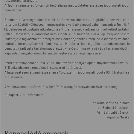
rész szerint határozott.
A Tpvt. a szünetelés folytán történő eljárás megszüntetés esetében jogorvoslati jogot
nem biztosít.
Ellenben a Versenytanács érdemi határozattal döntött a "digitális" elnevezés és a
tartalom közötti különbség megtévesztésre való alkalmasságában, ugyanis a Tpvt. 8. §
(2) bekezdés a) pontjába ütközhet, ha a Kft. a használt kiadvány címmel keltett tartalmi
jellegű fogyasztói elvárásokat nem elégíti ki. A használt cím a lap megvásárlására
indíthatja a fogyasztókat, amelyet csak akkor ejtenének meg, ha a kiadvány valóban
digitális berendezésekkel foglalkozna. Miután a lap digitális berendezéseket is
bemutat, ráadásul a tartalom nagy részét kitevően, nincs ok a név és a tartalom közötti
kapcsolat hiányából eredő fogyasztómegtévesztés megállapítására.
Ezért a Versenytanács a Tpvt. 77. § (1) bekezdés h) pontja alapján, figyelemmel a Tpvt. 72.
§ (1) bekezdésére a rendelkező rész szerint határozott.
A határozat ezen érdemi része ellen a Tpvt. szerinti jogorvoslati jogot a 83. § biztosítja a
Kft. számára.
A Versenytanács határozatát a Tpvt. 74. §-a alapján tárgyaláson kívül hozta meg.
Budapest, 2001. március 12.
dr. Kállai Mária sk. előadó
dr. Bodócsi András sk.
Vérné dr. Labát Éva sk.
Ágoston Marika
Kapcsolódó anyagok