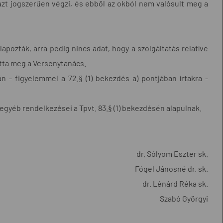
 azt jogszerűen végzi, és ebből az okból nem valósult meg a
alapozták, arra pedig nincs adat, hogy a szolgáltatás relatíve
tta meg a Versenytanács.
ján - figyelemmel a 72.§ (1) bekezdés a) pontjában írtakra -
 egyéb rendelkezései a Tpvt. 83.§ (1) bekezdésén alapulnak.
dr. Sólyom Eszter sk.
Fógel Jánosné dr. sk.
dr. Lénárd Réka sk.
Szabó Györgyi