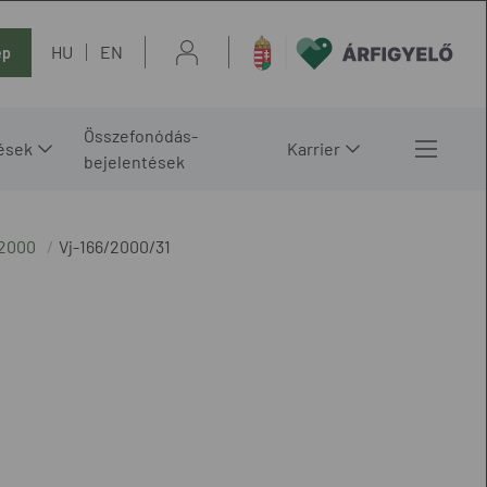
HU
EN
ép
Összefonódás-
ések
Karrier
bejelentések
 2000
Vj-166/2000/31