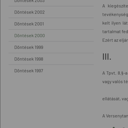
Döntések 2003
A kiegészít
Döntések 2002
tevékenység
kelt ilyen l
Döntések 2001
tartalmat fed
Döntések 2000
Ezért az elj
Döntések 1999
III.
Döntések 1998
Döntések 1997
A Tpvt. 8.§-
vagy valós t
ellátását, v
A Versenytaná
-