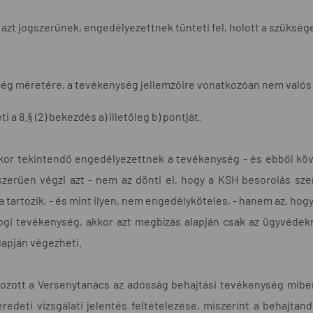
 azt jogszerűnek, engedélyezettnek tünteti fel, holott a szüksége
cég méretére, a tevékenység jellemzőire vonatkozóan nem valós á
i a 8.§ (2) bekezdés a) illetőleg b) pontját.
kor tekintendő engedélyezettnek a tevékenység - és ebből köve
szerűen végzi azt - nem az dönti el, hogy a KSH besorolás sze
a tartozik, - és mint ilyen, nem engedélyköteles, - hanem az, ho
ogi tevékenység, akkor azt megbízás alapján csak az ügyvédekről s
apján végezheti.
kozott a Versenytanács az adósság behajtási tevékenység mibe
eredeti vizsgálati jelentés feltételezése, miszerint a behajt