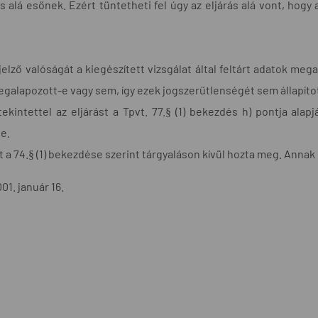
 alá esőnek. Ezért tüntetheti fel úgy az eljárás alá vont, hogy
jelző valóságát a kiegészített vizsgálat által feltárt adatok meg
galapozott-e vagy sem, így ezek jogszerűtlenségét sem állapíto
tekintettel az eljárást a Tpvt. 77.§ (1) bekezdés h) pontja alap
e.
t a 74.§ (1) bekezdése szerint tárgyaláson kívül hozta meg. Annak
1. január 16.