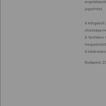
engedélyezés
jogsértést.
A kifogásolt 
olcsósága me
A fentiekre 
megszüntett
A határozato
Budapest, 200