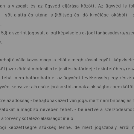
an a vizsgált és az ügyvéd eljárása között. Az ügyvéd is f
 sőt alatta és utána is (költség és idő kímélése okából) - p
.
5.§-a szerint jogosult a jogi képviseletre, jogi tanácsadásra, sz
a.
ehajtó vállalkozás maga is ellát a megbízással együtt képviselet
t (szerződést módosít a teljesítés határideje tekintetében, részle
 tehát nem határolható el az ügyvédi tevékenység egy részét
gyvéd-kényszer alá eső eljárásoktól, annak alakisághoz nem kötöt
tre az adósság - behajtónak azért van joga, mert nem bíróság és h
kozatokat a megbízó nevében tehet, - beleértve a szerződésmó
l a törvény kötelező alakiságot ír elő.
ogi képzettségre szükség lenne, de mert jogszabály erről 