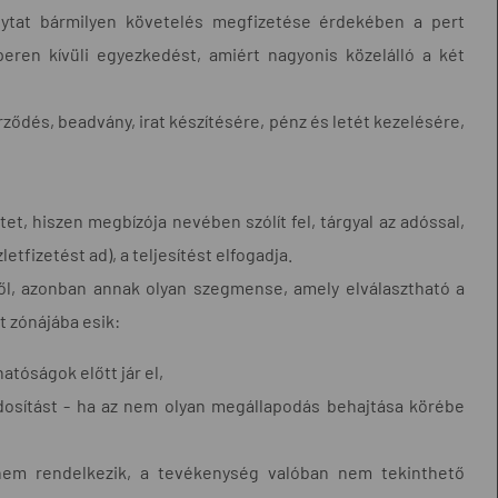
olytat bármilyen követelés megfizetése érdekében a pert
eren kívüli egyezkedést, amiért nagyonis közelálló a két
erződés, beadvány, irat készítésére, pénz és letét kezelésére,
et, hiszen megbízója nevében szólít fel, tárgyal az adóssal,
tfizetést ad), a teljesítést elfogadja.
ől, azonban annak olyan szegmense, amely elválasztható a
t zónájába esik:
atóságok előtt jár el,
dosítást - ha az nem olyan megállapodás behajtása körébe
nem rendelkezik, a tevékenység valóban nem tekinthető