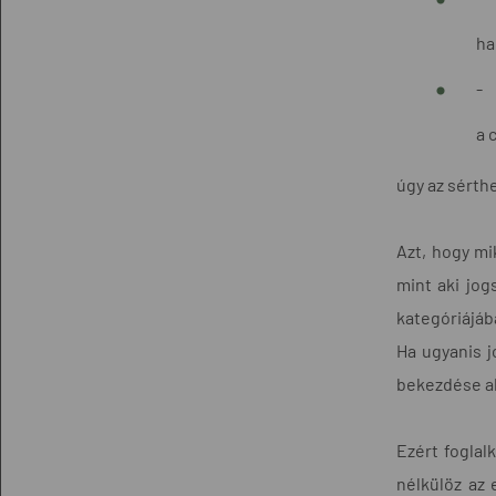
ha
-
a 
úgy az sérthet
Azt, hogy mi
mint aki jog
kategóriájáb
Ha ugyanis j
bekezdése al
Ezért foglal
nélkülöz az 