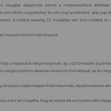
ett vizsgálat álláspontja szerint a megtévesztésre alkalmas
e nem kötött engedélyhez és nem jogi természetű, azaz jogi 
átszatot. A holland anyacég 22 országban tart fenn irodákat és 
.
árás megszüntetését indítványozta.
a tiltja a fogyasztók megtévesztését, így a (2) bekezdés a) pon
ény megtévesztésre alkalmas módon történő állítását, az áru meg
agy lényeges tulajdonságairól bármilyen más, megtévesztésre alk
cs ezért azt vizsgálta, hogy az eljárás alá vont potenciális fogy