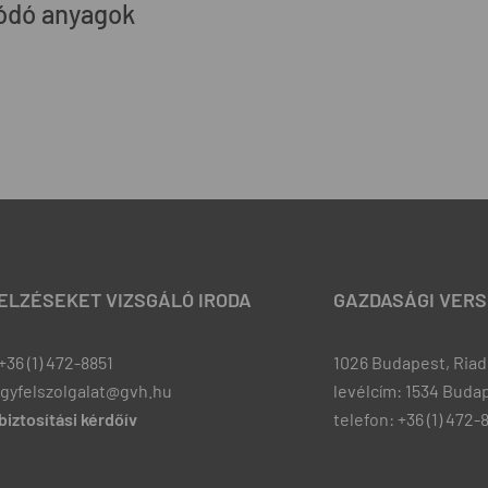
ódó anyagok
JELZÉSEKET VIZSGÁLÓ IRODA
GAZDASÁGI VERS
+36 (1) 472-8851
1026 Budapest, Riadó
ugyfelszolgalat@gvh.hu
levélcím: 1534 Budap
iztosítási kérdőív
telefon: +36 (1) 472-