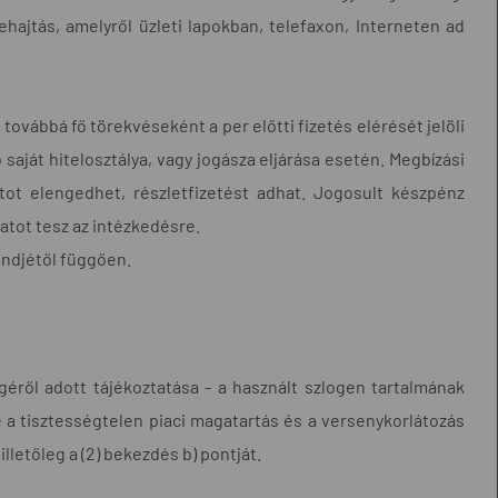
hajtás, amelyről üzleti lapokban, telefaxon, Interneten ad
ovábbá fő törekvéseként a per előtti fizetés elérését jelöli
 saját hitelosztálya, vagy jogásza eljárása esetén. Megbízási
atot elengedhet, részletfizetést adhat. Jogosult készpénz
tot tesz az intézkedésre.
endjétől függően.
géről adott tájékoztatása - a használt szlogen tartalmának
 a tisztességtelen piaci magatartás és a versenykorlátozás
 illetőleg a (2) bekezdés b) pontját.