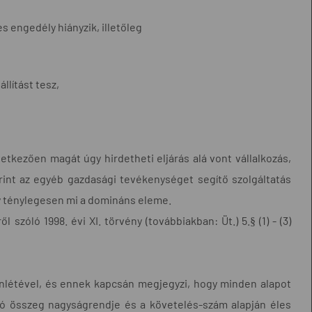
s engedély hiányzik, illetőleg
llítást tesz,
tkezően magát úgy hirdetheti eljárás alá vont vállalkozás,
rint az egyéb gazdasági tevékenységet segítő szolgáltatás
gy ténylegesen mi a domináns eleme.
zóló 1998. évi XI. törvény (továbbiakban: Üt.) 5.§ (1) - (3)
nlétével, és ennek kapcsán megjegyzi, hogy minden alapot
andó összeg nagyságrendje és a követelés-szám alapján éles