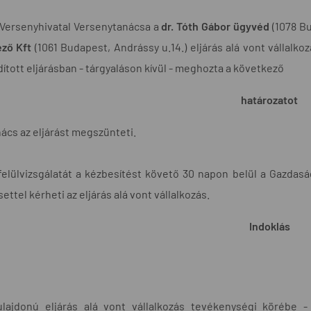
Versenyhivatal Versenytanácsa a
dr. Tóth Gábor ügyvéd
(1078 Bu
éző Kft
(1061 Budapest, Andrássy u.14.) eljárás alá vont vállalk
dított eljárásban - tárgyaláson kívül - meghozta a következő
határozatot
ács az eljárást megszünteti.
felülvizsgálatát a kézbesítést követő 30 napon belül a Gazdasá
ettel kérheti az eljárás alá vont vállalkozás.
Indoklás
ulajdonú eljárás alá vont vállalkozás tevékenységi körébe