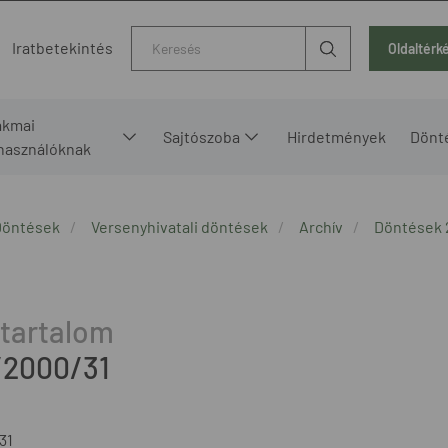
Kereső
Iratbetekintés
Oldaltérk
akmai
Sajtószoba
Hirdetmények
Dönt
lhasználóknak
Döntések
Versenyhivatali döntések
Archív
Döntések
/2000/31
31