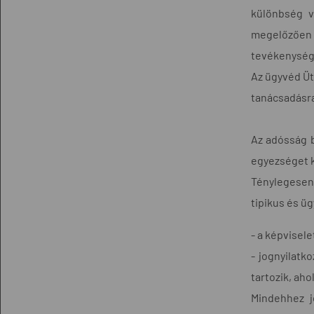
különbség v
megelőzően -
tevékenység
Az ügyvéd Üt 
tanácsadásr
Az adósság b
egyezséget kö
Ténylegesen
tipikus és ü
- a képvisele
- jognyilat
tartozik, aho
Mindehhez j