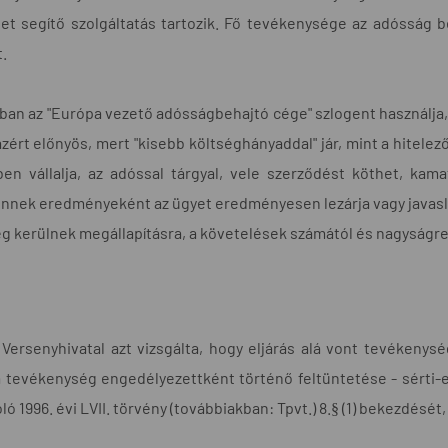
t segítő szolgáltatás tartozik. Fő tevékenysége az adósság be
t.
an az "Európa vezető adósságbehajtó cége" szlogent használja, t
zért előnyös, mert "kisebb költséghányaddal" jár, mint a hitelező
en vállalja, az adóssal tárgyal, vele szerződést köthet, kam
Ennek eredményeként az ügyet eredményesen lezárja vagy javasla
leg kerülnek megállapításra, a követelések számától és nagyságr
Versenyhivatal azt vizsgálta, hogy eljárás alá vont tevékenysé
a tevékenység engedélyezettként történő feltüntetése - sérti-e
óló 1996. évi LVII. törvény (továbbiakban: Tpvt.) 8.§ (1) bekezdését,