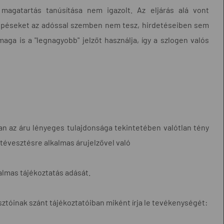
 magatartás tanúsítása nem igazolt. Az eljárás alá vont
lépéseket az adóssal szemben nem tesz, hirdetéseiben sem
maga is a "legnagyobb" jelzőt használja, így a szlogen valós
tban az áru lényeges tulajdonsága tekintetében valótlan tény
tévesztésre alkalmas árujelzővel való
almas tájékoztatás adását.
asztóinak szánt tájékoztatóiban miként írja le tevékenységét: