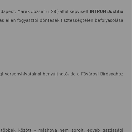
dapest, Marek József u. 28.) által képviselt
INTRUM Justitia
ozás ellen fogyasztói döntések tisztességtelen befolyásolása
gi Versenyhivatalnál benyújtható, de a Fővárosi Bírósághoz
 - többek között - máshova nem sorolt, egyéb gazdasági