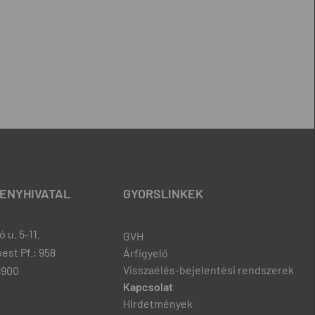
ENYHIVATAL
GYORSLINKEK
 u. 5-11.
GVH
est Pf.: 958
Árfigyelő
Visszaélés-bejelentési rendszerek
8900
Kapcsolat
Hirdetmények