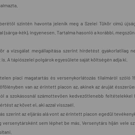
rtalmazta.
erétől szintén havonta jelenik meg a Szelei Tükör című újság 
l (sárga-kék), ingyenesen. Tartalma hasonló a korábbi, megszünt
ör a vizsgálat megállapítása szerint hirdetést gyakorlatilag
is. A tápiószelei polgárok egyesülete saját költségén adja ki.
telen piaci magatartás és versenykorlátozás tilalmáról szóló 19
őfölényben van az érintett piacon az, akinek az áruját ésszerű
ól a szokásosnál számottevően kedvezőtlenebb feltételekkel l
értést az követ el, aki azzal visszaél.
lás szerint az eljárás alá vont az érintett piacon egedül tevéken
g versenytársként sem léphet be más. Versenytárs híján vele s
ítani.