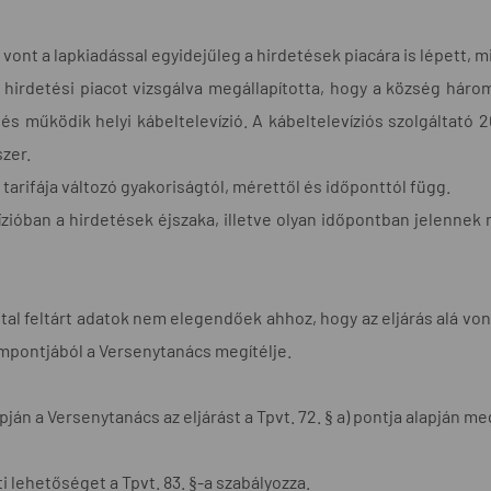
á vont a lapkiadással egyidejűleg a hirdetések piacára is lépett, 
a hirdetési piacot vizsgálva megállapította, hogy a község háro
 és működik helyi kábeltelevízió. A kábeltelevíziós szolgáltató
zer.
tarifája változó gyakoriságtól, mérettől és időponttól függ.
ízióban a hirdetések éjszaka, illetve olyan időpontban jelenne
által feltárt adatok nem elegendőek ahhoz, hogy az eljárás alá vo
pontjából a Versenytanács megítélje.
ján a Versenytanács az eljárást a Tpvt. 72. § a) pontja alapján m
i lehetőséget a Tpvt. 83. §-a szabályozza.