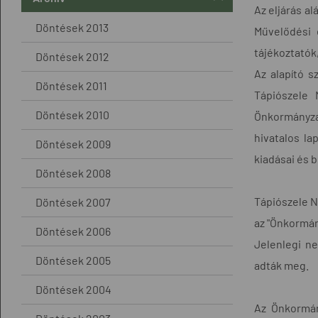
Az eljárás al
Döntések 2013
Művelődési 
tájékoztatók
Döntések 2012
Az alapító 
Döntések 2011
Tápiószele 
Döntések 2010
Önkormányzat
hivatalos la
Döntések 2009
kiadásai és 
Döntések 2008
Tápiószele N
Döntések 2007
az "Önkormán
Döntések 2006
Jelenlegi ne
Döntések 2005
adták meg.
Döntések 2004
Az Önkormán