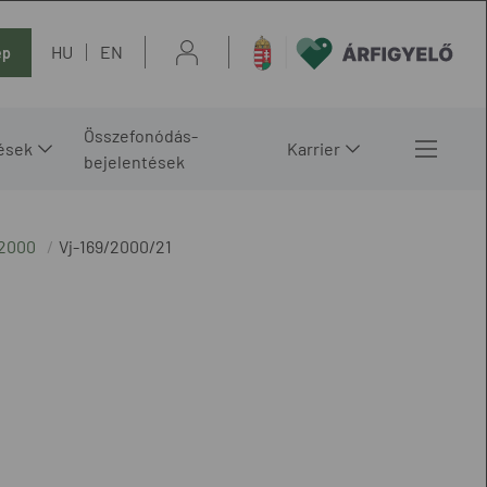
HU
EN
ép
Összefonódás-
ések
Karrier
bejelentések
 2000
Vj-169/2000/21