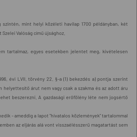
szintén, mint helyi közéleti havilap 1700 példányban, két
 Szelei Valóság című újsághoz.
 nem tartalmaz, egyes esetekben jelentet meg, kivételesen
96. évi LVII. törvény 22. §-a (1) bekezdés a) pontja szerint
en helyettesítő árut nem vagy csak a szakma és az adott áru
ehet beszerezni. A gazdasági erőfölény léte nem jogsértő
ykedik - ameddig a lapot "hivatalos közlemények" tartalommal
zemben az eljárás alá vont visszaélésszerű magatartást sem