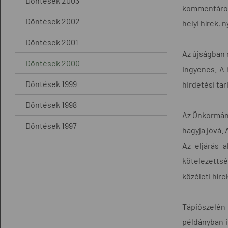
Döntések 2003
kommentárok,
Döntések 2002
helyi hírek, 
Döntések 2001
Az újságban
Döntések 2000
ingyenes. A 
Döntések 1999
hirdetési tar
Döntések 1998
Az Önkormány
Döntések 1997
hagyja jóvá. 
Az eljárás 
kötelezettség
közéleti híre
Tápiószelén 
példányban i