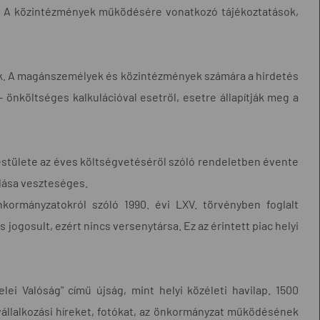
l. A közintézmények működésére vonatkozó tájékoztatások,
k. A magánszemélyek és közintézmények számára a hirdetés
- önköltséges kalkulációval esetről, esetre állapítják meg a
estülete az éves költségvetéséről szóló rendeletben évente
adása veszteséges.
nkormányzatokról szóló 1990. évi LXV. törvényben foglalt
jogosult, ezért nincs versenytársa. Ez az érintett piac helyi
lei Valóság" című újság, mint helyi közéleti havilap. 1500
 vállalkozási híreket, fotókat, az önkormányzat működésének