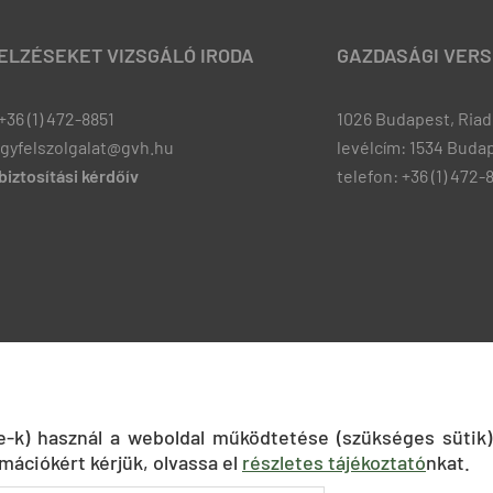
JELZÉSEKET VIZSGÁLÓ IRODA
GAZDASÁGI VERS
+36 (1) 472-8851
1026 Budapest, Riadó
ugyfelszolgalat@gvh.hu
levélcím: 1534 Budap
iztosítási kérdőív
telefon: +36 (1) 472-
ie-k) használ a weboldal működtetése (szükséges sütik)
mációkért kérjük, olvassa el
részletes tájékoztató
nkat.