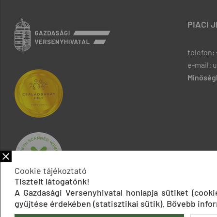
PIACI 
telefon: 
e-mail: 
Minőségb
Cookie tájékoztató
Tisztelt látogatónk!
A Gazdasági Versenyhivatal honlapja sütiket (cook
gyűjtése érdekében (statisztikai sütik). Bővebb infor