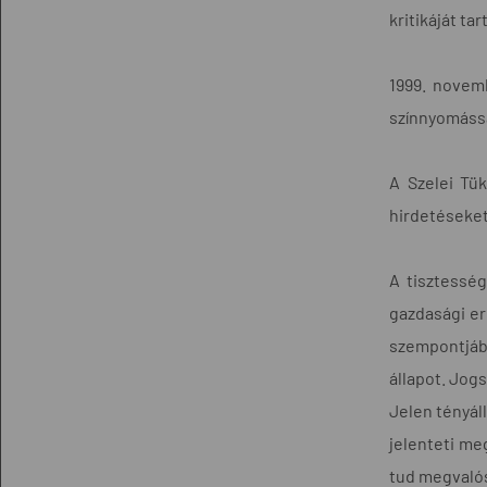
kritikáját ta
1999. novemb
színnyomássa
A Szelei Tük
hirdetéseket 
A tisztesség
gazdasági er
szempontjáb
állapot. Jogs
Jelen tényál
jelenteti me
tud megvalós