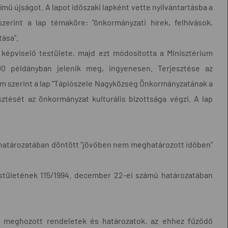
című újságot. A lapot időszaki lapként vette nyilvántartásba a
zerint a lap témaköre: "önkormányzati hírek, felhívások,
tása".
képviselő testülete, majd ezt módosította a Minisztérium
0 példányban jelenik meg, ingyenesen. Terjesztése az
um szerint a lap "Tápiószele Nagyközség Önkormányzatának a
sztését az önkormányzat kulturális bizottsága végzi. A lap
.) határozatában döntött "jövőben nem meghatározott időben"
testületének 115/1994. december 22-ei számú határozatában
al meghozott rendeletek és határozatok, az ehhez fűződő