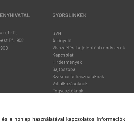
ENYHIVATAL
GYORSLINKEK
 u. 5-11.
GVH
est Pf.: 958
Árfigyelő
Visszaélés-bejelentési rendszerek
8900
Kapcsolat
Hirdetmények
Sajtószoba
Szakmai felhasználóknak
Vállalkozásoknak
Fogyasztóknak
Podcast
 és a honlap használatával kapcsolatos információk