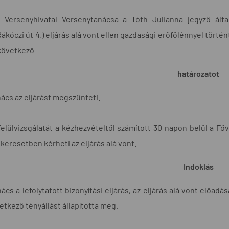
 Versenyhivatal Versenytanácsa a Tóth Julianna jegyző álta
ákóczi út 4.) eljárás alá vont ellen gazdasági erőfölénnyel történ
következő
határozatot
ács az eljárást megszünteti.
felülvizsgálatát a kézhezvételtől számított 30 napon belül a Fő
keresetben kérheti az eljárás alá vont.
Indoklás
cs a lefolytatott bizonyítási eljárás, az eljárás alá vont előadás
etkező tényállást állapította meg.