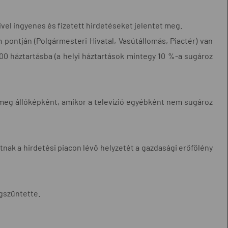
mivel ingyenes és fizetett hirdetéseket jelentet meg.
m pontján (Polgármesteri Hivatal, Vasútállomás, Piactér) van
 200 háztartásba (a helyi háztartások mintegy 10 %-a sugároz
k meg állóképként, amikor a televízió egyébként nem sugároz
ntnak a hirdetési piacon lévő helyzetét a gazdasági erőfölény
egszüntette.