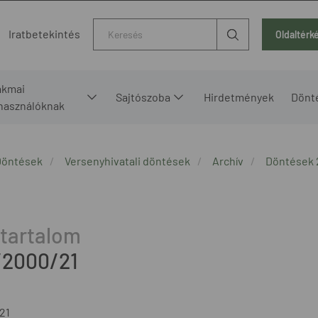
Kereső
Iratbetekintés
Oldaltérk
akmai
Sajtószoba
Hirdetmények
Dönt
lhasználóknak
Döntések
Versenyhivatali döntések
Archív
Döntések
/2000/21
21