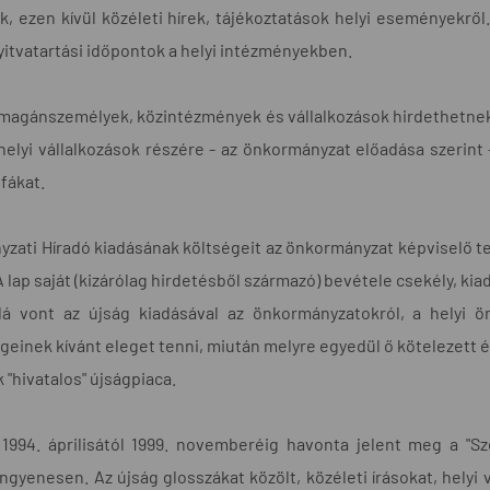
 ezen kívül közéleti hírek, tájékoztatások helyi eseményekrő
nyitvatartási időpontok a helyi intézményekben.
 magánszemélyek, közintézmények és vállalkozások hirdethetne
helyi vállalkozások részére - az önkormányzat előadása szerint 
ifákat.
zati Híradó kiadásának költségeit az önkormányzat képviselő t
A lap saját (kizárólag hirdetésből származó) bevétele csekély, ki
alá vont az újság kiadásával az önkormányzatokról, a helyi ö
einek kívánt eleget tenni, miután melyre egyedül ő kötelezett és 
k "hivatalos" újságpiaca.
1994. áprilisától 1999. novemberéig havonta jelent meg a "Sze
ngyenesen. Az újság glosszákat közölt, közéleti írásokat, helyi