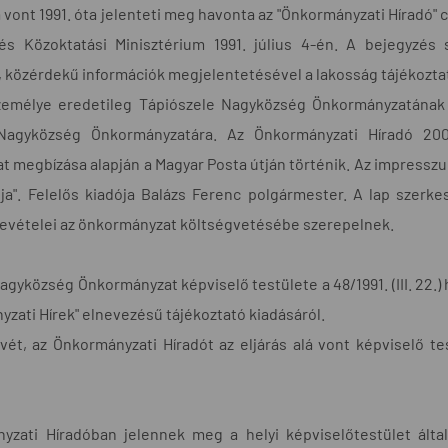
á vont 1991. óta jelenteti meg havonta az "Önkormányzati Híradó" 
és Közoktatási Minisztérium 1991. július 4-én. A bejegyzés s
, közérdekű információk megjelentetésével a lakosság tájékozta
személye eredetileg Tápiószele Nagyközség Önkormányzatának 
Nagyközség Önkormányzatára. Az Önkormányzati Híradó 200
 megbízása alapján a Magyar Posta útján történik. Az impressz
pja". Felelős kiadója Balázs Ferenc polgármester. A lap szerke
bevételei az önkormányzat költségvetésébe szerepelnek.
agyközség Önkormányzat képviselő testülete a 48/1991. (III. 22
yzati Hírek" elnevezésű tájékoztató kiadásáról.
vét, az Önkormányzati Híradót az eljárás alá vont képviselő 
yzati Híradóban jelennek meg a helyi képviselőtestület ált