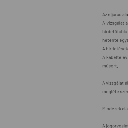
Az eljárás al
A vizsgálat 
hirdetőtábla
hetente egys
A hirdetések 
A kábeltelev
műsort.
A vizsgálat 
megléte szem
Mindezek alap
A jogorvoslat