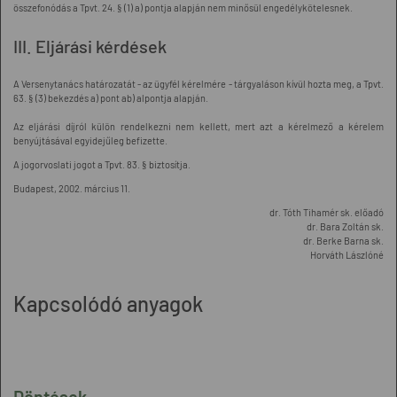
összefonódás a Tpvt. 24. § (1) a) pontja alapján nem minősül engedélykötelesnek.
III. Eljárási kérdések
A Versenytanács határozatát - az ügyfél kérelmére - tárgyaláson kívül hozta meg, a Tpvt.
63. § (3) bekezdés a) pont ab) alpontja alapján.
Az eljárási díjról külön rendelkezni nem kellett, mert azt a kérelmező a kérelem
benyújtásával egyidejűleg befizette.
A jogorvoslati jogot a Tpvt. 83. § biztosítja.
Budapest, 2002. március 11.
dr. Tóth Tihamér sk. előadó
dr. Bara Zoltán sk.
dr. Berke Barna sk.
Horváth Lászlóné
Kapcsolódó anyagok