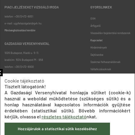
PIACI JELZÉSEKET VIZSGÁLÓ IRODA
GYORSLINKEK
telefon: +36 (1) 472-8851
GVH
e-mail: ugyfelszolgalat@gvh.hu
Árfigyelő
Minőségbiztosítási kérdőív
Visszaélés-bejelentési rendszerek
Kapcsolat
GAZDASÁGI VERSENYHIVATAL
Hirdetmények
1026 Budapest, Riadó u. 5-11.
Sajtószoba
levélcím: 1534 Budapest Pf.: 958
Szakmai felhasználóknak
telefon: +36 (1) 472-8900
Vállalkozásoknak
Fogyasztóknak
Cookie tájékoztató
Podcast
Tisztelt látogatónk!
Oldaltérkép
A Gazdasági Versenyhivatal honlapja sütiket (cookie-k)
használ a weboldal működtetése (szükséges sütik) és a
honlap használatával kapcsolatos információk gyűjtése
érdekében (statisztikai sütik). Bővebb információkért
kérjük, olvassa el
részletes tájékoztató
nkat.
Hozzájárulok a statisztikai sütik kezeléséhez
Impresszum
Adatkezelési tájékoztatók
Akadálymentesítési nyilatkozat