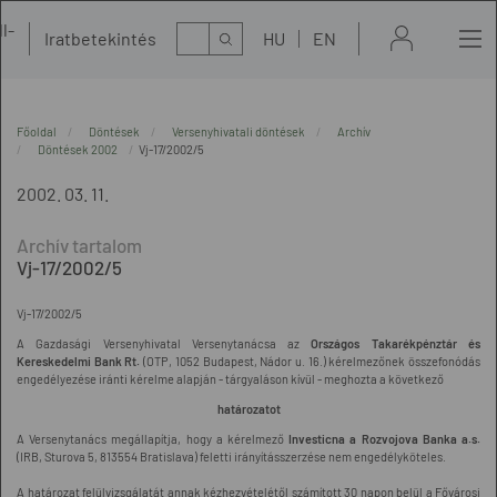
l-
Kereső
Iratbetekintés
HU
EN
t
Főoldal
Döntések
Versenyhivatali döntések
Archív
Döntések 2002
Vj-17/2002/5
2002. 03. 11.
Vj-17/2002/5
Vj-17/2002/5
A Gazdasági Versenyhivatal Versenytanácsa az
Országos Takarékpénztár és
Kereskedelmi Bank Rt.
(OTP, 1052 Budapest, Nádor u. 16.) kérelmezőnek összefonódás
engedélyezése iránti kérelme alapján - tárgyaláson kívül - meghozta a következő
határozatot
A Versenytanács megállapítja, hogy a kérelmező
Investicna a Rozvojova Banka a.s.
(IRB, Sturova 5, 813554 Bratislava) feletti irányításszerzése nem engedélyköteles.
A határozat felülvizsgálatát annak kézhezvételétől számított 30 napon belül a Fővárosi