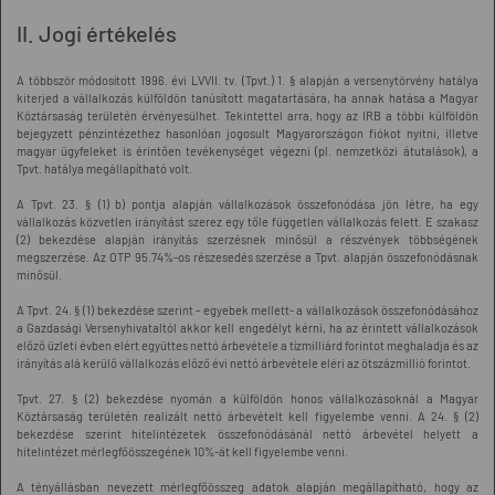
II. Jogi értékelés
A többször módosított 1996. évi LVVII. tv. (Tpvt.) 1. § alapján a versenytörvény hatálya
kiterjed a vállalkozás külföldön tanúsított magatartására, ha annak hatása a Magyar
Köztársaság területén érvényesülhet. Tekintettel arra, hogy az IRB a többi külföldön
bejegyzett pénzintézethez hasonlóan jogosult Magyarországon fiókot nyitni, illetve
magyar ügyfeleket is érintően tevékenységet végezni (pl. nemzetközi átutalások), a
Tpvt. hatálya megállapítható volt.
A Tpvt. 23. § (1) b) pontja alapján vállalkozások összefonódása jön létre, ha egy
vállalkozás közvetlen irányítást szerez egy tőle független vállalkozás felett. E szakasz
(2) bekezdése alapján irányítás szerzésnek minősül a részvények többségének
megszerzése. Az OTP 95.74%-os részesedés szerzése a Tpvt. alapján összefonódásnak
minősül.
A Tpvt. 24. § (1) bekezdése szerint - egyebek mellett- a vállalkozások összefonódásához
a Gazdasági Versenyhivataltól akkor kell engedélyt kérni, ha az érintett vállalkozások
előző üzleti évben elért együttes nettó árbevétele a tízmilliárd forintot meghaladja és az
irányítás alá kerülő vállalkozás előző évi nettó árbevétele eléri az ötszázmillió forintot.
Tpvt. 27. § (2) bekezdése nyomán a külföldön honos vállalkozásoknál a Magyar
Köztársaság területén realizált nettó árbevételt kell figyelembe venni. A 24. § (2)
bekezdése szerint hitelintézetek összefonódásánál nettó árbevétel helyett a
hitelintézet mérlegfőösszegének 10%-át kell figyelembe venni.
A tényállásban nevezett mérlegfőösszeg adatok alapján megállapítható, hogy az