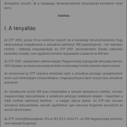
Bírósághoz címzett, de a Gazdasági Versenyhivatalnál benyújtandó keresettel lehet
kérni.
Indoklás
I. A tényállás
Az OTP 2002. január 23-án kérelmet nyújtott be a Gazdasági Versenyhivatalhoz, hogy
határozatával engedélyezze a szlovákiai székhelyű IRB alaptőkéjének - két lépésben
történő - többségi megvásárlását. Az OTP 2001. decemberében tőzsdei adásvétel
keretében további, nem ügydöntő mértékű részesedést is vásárolt az IRB-ben.
Az OTP 2001. szeptemberi adatok alapján Magyarország legnagyobb lakossági bankja,
455 fiókjában az összes lakossági betétek és lakossági hitelek jelentős részét kezelte.
Az akvizícióval az OTP számára lehetőség nyílik a szlovákiai pénzügyi szolgáltatások
terén nyíló lehetőségek kihasználására, megalapozhatja a bank hosszú távú szlovákiai
jelenlétét.
Az irányítás alá kerülő IRB piaci részesedése a szlovák bankpiacon csekély, nincsen
magyarországi leányvállalata, a vonatkozó pénzügyi szabályok alapján - hasonlóan a
többi külföldi székhelyű bankhoz - a magyar piacra léphet. Az OTP-nek nincsen
szlovákiai leányvállalata, szlovák ügyfelekkel igen alacsony forgalmat bonyolított az
elmúlt három évben.
Az OTP mérlegfőösszegének 10%-a 193.127,2 millió Ft., az IRB Magyarország területén
nem realizált forgalmat.