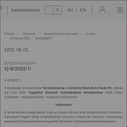
l-
Kereső
Iratbetekintés
HU
EN
t
Főoldal
Döntések
Versenyhivatali döntések
Archív
Döntések 2002
Vj-8/2002/11
2002. 06. 03.
Vj-8/2002/11
Vj-8/2002/11
A Gazdasági Versenyhivatal
Versenytanácsa
a
Komáromi Nyomda és Kiadó Kft.
eljárás
alá vont ellen
fogyasztói döntések tisztességtelen befolyásolása
miatt indult
eljárásban - tárgyaláson kívül - meghozta a következő
határozatot
A Versenytanács megállapítja, hogy az eljárás alá vont által megjelentetett Komárom-
Esztergom Megyei Hírlap megbízhatatlan becslési módszerrel számított olvasottsági
adatainak közlése alkalmas a fogyasztói döntések tisztességtelen befolyásolására.