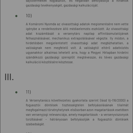
sajtótermékek fogyasztóit, és negatívan befolyásolja a hirdetők
gazdasági tevékenységét, gazdasági kalkulációját.
10)
A Komáromi Nyomda az olvasottsági adatok megismerésére nem vette
igénybe a rendelkezésre álló médiaelemzés eszközét. Az olvasottsági
adat kiszámítását a versenytárs napilap affinitásmutatójának
felhasználásával, mechanikus extrapolálásával végezte. Ily módon, a
hirdetésben megjelentetett olvasottsági adat megbízhatatlan, a
valóságnak nem megfelelő volt. A valóságtól eltérő adatközlés
ugyanakkor alkalmas lehetett arra, hogy a Megyei Hírlapban hirdetni
szándékozó gazdasági szereplőt megtévessze, és téves gazdasági
kalkuláció készítésére késztesse.
III.
11)
A Versenytanács következetes gyakorlata szerint (lásd Vj-116/2000) a
fogyasztói döntések tisztességtelen befolyásolásának tilalmát
megfogalmazó törvényhelynek elsősorban azon magatartások esetében
van versenyjogi relevanciája, amely magatartások - a versenyviszonyok
torzításával - hátrányosan befolyásolják a fogyasztói döntések
szabadságát.