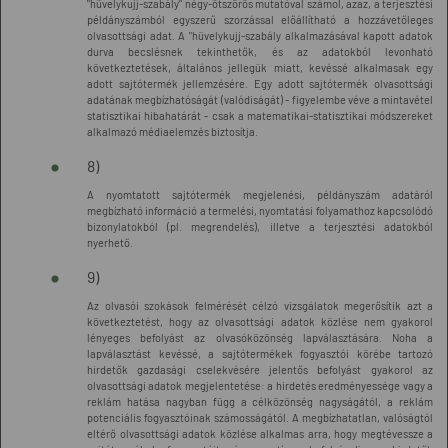
"hüvelykujj-szabály" négy-ötszörös mutatóval számol, azaz, a terjesztési
példányszámból egyszerű szorzással előállítható a hozzávetőleges
olvasottsági adat. A "hüvelykujj-szabály alkalmazásával kapott adatok
durva becslésnek tekinthetők, és az adatokból levonható
következtetések, általános jellegük miatt, kevéssé alkalmasak egy
adott sajtótermék jellemzésére. Egy adott sajtótermék olvasottsági
adatának megbízhatóságát (valódiságát) - figyelembe véve a mintavétel
statisztikai hibahatárát - csak a matematikai-statisztikai módszereket
alkalmazó médiaelemzés biztosítja.
8)
A nyomtatott sajtótermék megjelenési, példányszám adatáról
megbízható információ a termelési, nyomtatási folyamathoz kapcsolódó
bizonylatokból (pl. megrendelés), illetve a terjesztési adatokból
nyerhető.
9)
Az olvasói szokások felmérését célzó vizsgálatok megerősítik azt a
következtetést, hogy az olvasottsági adatok közlése nem gyakorol
lényeges befolyást az olvasóközönség lapválasztására. Noha a
lapválasztást kevéssé, a sajtótermékek fogyasztói körébe tartozó
hirdetők gazdasági cselekvésére jelentős befolyást gyakorol az
olvasottsági adatok megjelentetése: a hirdetés eredményessége vagy a
reklám hatása nagyban függ a célközönség nagyságától, a reklám
potenciális fogyasztóinak számosságától. A megbízhatatlan, valóságtól
eltérő olvasottsági adatok közlése alkalmas arra, hogy megtévessze a