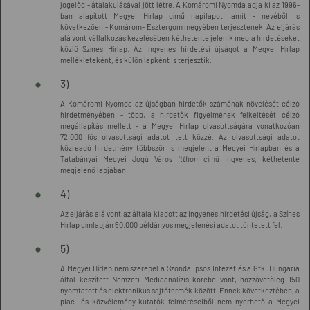
jogelőd - átalakulásával jött létre. A Komáromi Nyomda adja ki az 1996-
ban alapított Megyei Hírlap című napilapot, amit - nevéből is
következően - Komárom- Esztergom megyében terjesztenek. Az eljárás
alá vont vállalkozás kezelésében kéthetente jelenik meg a hirdetéseket
közlő Színes Hírlap. Az ingyenes hirdetési újságot a Megyei Hírlap
mellékleteként, és külön lapként is terjesztik.
3)
A Komáromi Nyomda az újságban hirdetők számának növelését célzó
hirdetményében - több, a hirdetők figyelmének felkeltését célzó
megállapítás mellett - a Megyei Hírlap olvasottságára vonatkozóan
72.000 fős olvasottsági adatot tett közzé. Az olvasottsági adatot
közreadó hirdetmény többször is megjelent a Megyei Hírlapban és a
Tatabányai Megyei Jogú Város
Itthon
című ingyenes, kéthetente
megjelenő lapjában.
4)
Az eljárás alá vont az általa kiadott az ingyenes hirdetési újság, a Színes
Hírlap címlapján 50.000 példányos megjelenési adatot tüntetett fel.
5)
A Megyei Hírlap nem szerepel a Szonda Ipsos Intézet és a Gfk. Hungária
által készített Nemzeti Médiaanalízis körébe vont, hozzávetőleg 150
nyomtatott és elektronikus sajtótermék között. Ennek következtében, a
piac- és közvélemény-kutatók felméréseiből nem nyerhető a Megyei