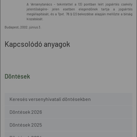
A Versenytanács - tekintettel a 13) pontban leírt jogsértés csekély
jelentőségére- jelen esetben elegendőnek tartja a jogsértés
megállapítását, és a Tpvt. 78.§ (2) bekezdése alapján mellőzte a bírság
kiszabását.
Budapest, 2002. június 3.
Kapcsolódó anyagok
Döntések
Keresés versenyhivatali döntésekben
Döntések 2026
Döntések 2025