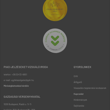
PIACI JELZÉSEKET VIZSGÁLÓ IRODA
GYORSLINKEK
telefon: +36 (1) 472-8851
GVH
e-mail: ugyfelszolgalat@gvh.hu
Árfigyelő
Minőségbiztosítási kérdőív
Visszaélés-bejelentési rendszerek
Kapcsolat
GAZDASÁGI VERSENYHIVATAL
Hirdetmények
1026 Budapest, Riadó u. 5-11.
Sajtószoba
levélcím: 1534 Budapest Pf.: 958