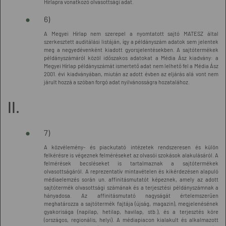
Hírlapra vonatkozó olvasottsági adat.
6)
A Megyei Hírlap nem szerepel a nyomtatott sajtó MATESZ által
szerkesztett auditálási listáján, így a példányszám adatok sem jelentek
meg a negyedévenként kiadott gyorsjelentésekben. A sajtótermékek
példányszámáról közöl időszakos adatokat a Média Ász kiadvány: a
Megyei Hírlap példányszámát ismertető adat nem lelhető fel a Média Ász
2001. évi kiadványában, miután az adott évben az eljárás alá vont nem
járult hozzá a szóban forgó adat nyilvánosságra hozatalához.
II.
7)
A közvélemény- és piackutató intézetek rendszeresen és külön
felkérésre is végeznek felméréseket az olvasói szokások alakulásáról. A
felmérések becsléseket is tartalmaznak a sajtótermékek
olvasottságáról. A reprezentatív mintavételen és kikérdezésen alapuló
médiaelemzés során un. affinitásmutatót képeznek, amely az adott
sajtótermék olvasottsági számának és a terjesztési példányszámnak a
hányadosa. Az affinitásmutató nagyságát értelemszerűen
meghatározza a sajtótermék fajtája (újság, magazin), megjelenésének
gyakorisága (napilap, hetilap, havilap, stb.), és a terjesztés köre
(országos, regionális, helyi). A médiapiacon kialakult és alkalmazott