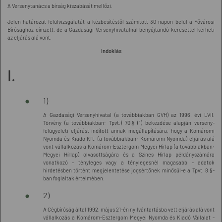
A Versenytanács a bírság kiszabását mellőzi.
Jelen határozat felülvizsgálatát a kézbesítéstől számított 30 napon belül a Fővárosi
Bírósághoz címzett, de a Gazdasági Versenyhivatalnál benyújtandó keresettel kérheti
az eljárás alá vont.
Indoklás
I.
1)
A Gazdasági Versenyhivatal (a továbbiakban GVH) az 1996. évi LVII.
Törvény (a továbbiakban: Tpvt.) 70.§ (1) bekezdése alapján verseny-
felügyeleti eljárást indított annak megállapítására, hogy a Komáromi
Nyomda és Kiadó Kft. (a továbbiakban: Komáromi Nyomda) eljárás alá
vont vállalkozás a Komárom-Esztergom Megyei Hírlap (a továbbiakban:
Megyei Hírlap) olvasottságára és a Színes Hírlap példányszámára
vonatkozó - tényleges vagy a ténylegesnél magasabb - adatok
hirdetésben történt megjelentetése jogsértőnek minősül-e a Tpvt. 8.§-
ban foglaltak értelmében.
2)
A Cégbíróság által 1992. május 21-én nyilvántartásba vett eljárás alá vont
vállalkozás a Komárom-Esztergom Megyei Nyomda és Kiadó Vállalat -