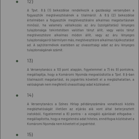
12)
A Tpvt. 8.§ (1) bekezdése rendelkezik a gazdasági versenyben a
fogyasztók megtévesztésének a tilalmáról. A 8.§ (2) bekezdése
értelmében a fogyasztók megtévesztésére alkalmas magatartásnak
minősül, ha valamely vállalkozás az áru (szolgáltatás) lényeges
tulajdonsága tekintetében valótlan tényt állít, vagy valós tényt
megtévesztésre alkalmas módon állít, vagy az áru lényeges
tulajdonságairól bármilyen más, megtévesztésre alkalmas tájékoztatást
ad. A sajtótermékek esetében az olvasottsági adat az áru lényeges
tulajdonságának számít.
13)
A Versenytanács a 10) pont alapján, figyelemmel a 7) és 9) pontokra,
megállapítja, hogy a Komáromi Nyomda megvalósította a Tpvt. 8.§-ban
tilalmazott magatartást, és jogsértés követett el a megbízhatatlan, a
valóságnak nem megfelelő olvasottsági adat közlésével.
14)
A Versenytanács a Színes Hírlap példányszámára vonatkozó közlés
megbízhatóságát illetően az eljárás alá vont által beterjesztett
iratokból, figyelemmel a 8) pontra - a vizsgáló ajánlását elfogadva -
megállapította, hogy a megjelenési adat hiteles, ennélfogva közlésével a
Komáromi Nyomda nem követett el jogsértést.
15)