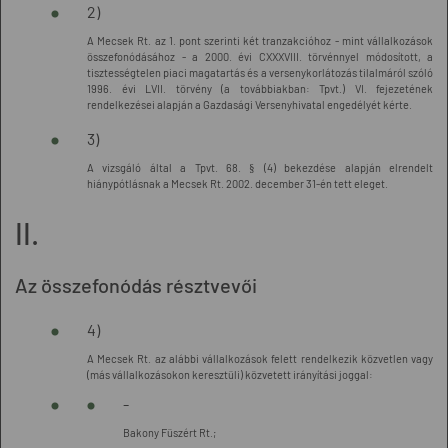
2)
A Mecsek Rt. az 1. pont szerinti két tranzakcióhoz - mint vállalkozások
összefonódásához - a 2000. évi CXXXVIII. törvénnyel módosított, a
tisztességtelen piaci magatartás és a versenykorlátozás tilalmáról szóló
1996. évi LVII. törvény (a továbbiakban: Tpvt.) VI. fejezetének
rendelkezései alapján a Gazdasági Versenyhivatal engedélyét kérte.
3)
A vizsgáló által a Tpvt. 68. § (4) bekezdése alapján elrendelt
hiánypótlásnak a Mecsek Rt. 2002. december 31-én tett eleget.
II.
Az összefonódás résztvevői
4)
A Mecsek Rt. az alábbi vállalkozások felett rendelkezik közvetlen vagy
(más vállalkozásokon keresztüli) közvetett irányítási joggal:
-
Bakony Füszért Rt.;