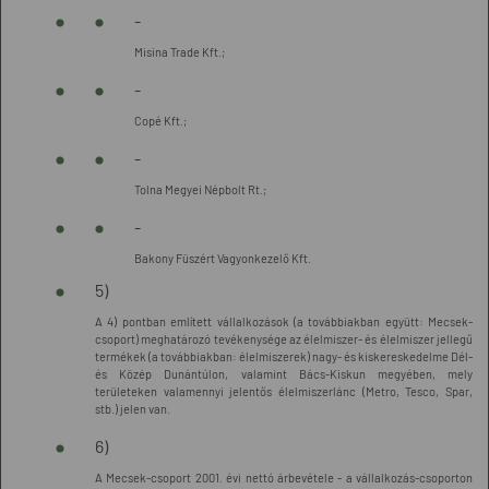
-
Misina Trade Kft.;
-
Copé Kft.;
-
Tolna Megyei Népbolt Rt.;
-
Bakony Füszért Vagyonkezelő Kft.
5)
A 4) pontban említett vállalkozások (a továbbiakban együtt: Mecsek-
csoport) meghatározó tevékenysége az élelmiszer- és élelmiszer jellegű
termékek (a továbbiakban: élelmiszerek) nagy- és kiskereskedelme Dél-
és Közép Dunántúlon, valamint Bács-Kiskun megyében, mely
területeken valamennyi jelentős élelmiszerlánc (Metro, Tesco, Spar,
stb.) jelen van.
6)
A Mecsek-csoport 2001. évi nettó árbevétele - a vállalkozás-csoporton