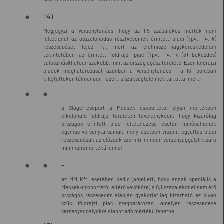
14)
Megjegyzi a Versenytanács, hogy az 1,5 százalékos mérték nem
feltétlenül az összefonódás résztvevőinek érintett piaci (Tpvt. 14. §)
részesedését fejezi ki, mert az élelmiszer-nagykereskedelem
tekintetében az érintett földrajzi piac (Tpvt. 14. § (3) bekezdés)
valószínűsíthetően szűkebb, mint az ország egész területe. Ezen földrajzi
piacok meghatározását azonban a Versenytanács - a 13. pontban
kifejtetteken túlmenően - azért is szükségtelennek tartotta, mert:
-
a Sláger-csoport a Mecsek csoportétól olyan mértékben
elkülönülő földrajzi területen tevékenykedik, hogy kizárólag
országos érintett piac feltételezése esetén minősülnének
egymás versenytársainak, mely esetben viszont együttes piaci
részesedésük az előzőek szerinti, minden versenyaggályt kizáró
minimális mértékű lenne;
-
az MM Kft. esetében pedig (amellett, hogy annak speciális a
Mecsek-csoportétól eltérő vevőköre) a 0,1 százalékot el nem érő
országos részesedés alapján gyakorlatilag kizárható az olyan
szűk földrajzi piac meghatározás, amelyen részesedése
versenyaggályokra alapot adó mértékű lehetne.