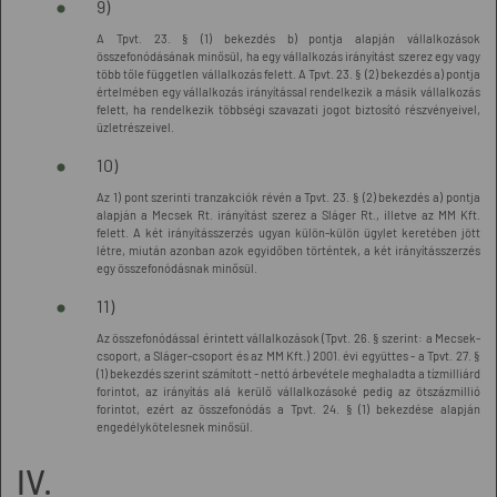
9)
A Tpvt. 23. § (1) bekezdés b) pontja alapján vállalkozások
összefonódásának minősül, ha egy vállalkozás irányítást szerez egy vagy
több tőle független vállalkozás felett. A Tpvt. 23. § (2) bekezdés a) pontja
értelmében egy vállalkozás irányítással rendelkezik a másik vállalkozás
felett, ha rendelkezik többségi szavazati jogot biztosító részvényeivel,
üzletrészeivel.
10)
Az 1) pont szerinti tranzakciók révén a Tpvt. 23. § (2) bekezdés a) pontja
alapján a Mecsek Rt. irányítást szerez a Sláger Rt., illetve az MM Kft.
felett. A két irányításszerzés ugyan külön-külön ügylet keretében jött
létre, miután azonban azok egyidőben történtek, a két irányításszerzés
egy összefonódásnak minősül.
11)
Az összefonódással érintett vállalkozások (Tpvt. 26. § szerint: a Mecsek-
csoport, a Sláger-csoport és az MM Kft.) 2001. évi együttes - a Tpvt. 27. §
(1) bekezdés szerint számított - nettó árbevétele meghaladta a tízmilliárd
forintot, az irányítás alá kerülő vállalkozásoké pedig az ötszázmillió
forintot, ezért az összefonódás a Tpvt. 24. § (1) bekezdése alapján
engedélykötelesnek minősül.
IV.