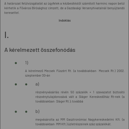
A határozat felülvizsgálatát az ügyfelek a kézbesítéstől számított harminc napon belül
kérhetik a Fővárosi Bírósághoz címzett, de a Gazdasági Versenyhivatalnál benyújtandó
keresettel.
Indoklás
I.
A kérelmezett összefonódás
1)
A kérelmező Mecsek Füszért Rt. (a továbbiakban: Mecsek Rt.) 2002.
szeptember 30-án
a)
részvényvásárlás révén 50 százalék + 1 szavazatot biztosító
részvénytulajdonosává vált a Sláger Kereskedőház Rt-nek (a
továbbiakban: Sláger Rt.); továbbá
b)
megvásárolta az MM Gasztronómiai Nagykereskedelmi Kft. (a
továbbiakban: MM Kft.) üzletrészeinek száz százalékát.