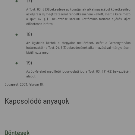
17)
A Tpvt. 63. § (3) bekezdése ac) pontjának alkalmazásából következőleg
az eljárási díj megfizetéséről rendelkezni nem kellett, mert a kérelmező
a Tpvt. 62. § (1) bekezdése szerinti kettőmillió forintos eljárási díjat
előzetesen lerótta.
18)
Az ügyfelek kérték a tárgyalás mellőzését, ezért a Versenytanács
határozatát - a Tpvt. 74. § (1) bekezdésének alkalmazásával - tárgyaláson
kívül hozta meg.
19)
Az ügyfeleket megillető jogorvoslati jog a Tpvt. 83. § (1)-(2) bekezdésén
alapul.
Budapest, 2003. február 10.
Kapcsolódó anyagok
Döntések