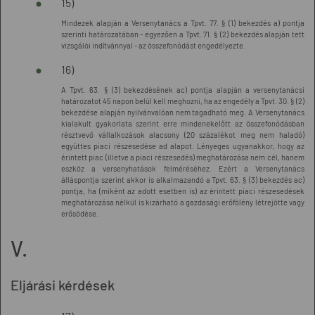
15)
Mindezek alapján a Versenytanács a Tpvt. 77. § (1) bekezdés a) pontja
szerinti határozatában - egyezően a Tpvt. 71. § (2) bekezdés alapján tett
vizsgálói indítvánnyal - az összefonódást engedélyezte.
16)
A Tpvt. 63. § (3) bekezdésének ac) pontja alapján a versenytanácsi
határozatot 45 napon belül kell meghozni, ha az engedély a Tpvt. 30. § (2)
bekezdése alapján nyilvánvalóan nem tagadható meg. A Versenytanács
kialakult gyakorlata szerint erre mindenekelőtt az összefonódásban
résztvevő vállalkozások alacsony (20 százalékot meg nem haladó)
együttes piaci részesedése ad alapot. Lényeges ugyanakkor, hogy az
érintett piac (illetve a piaci részesedés) meghatározása nem cél, hanem
eszköz a versenyhatások felméréséhez. Ezért a Versenytanács
álláspontja szerint akkor is alkalmazandó a Tpvt. 63. § (3) bekezdés ac)
pontja, ha (miként az adott esetben is) az érintett piaci részesedések
meghatározása nélkül is kizárható a gazdasági erőfölény létrejötte vagy
erősödése.
V.
Eljárási kérdések