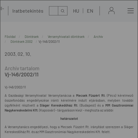
l-
Kereső
Iratbetekintés
HU
EN
t
Főoldal
Döntések
Versenyhivatali döntések
Archív
Döntések 2002
Vj-146/2002/11
2003. 02. 10.
Vj-146/2002/11
Vj-146/2002/11
A Gazdasági Versenyhivatal Versenytanácsa a
Mecsek Füszért Rt.
(Pécs) kérelmező
összefonódás engedélyezése iránti kérelmére indult eljárásban, melyben további
ügyfélként résztvett a
Sláger Kereskedőház Rt.
(Budapest) és a
MM Gasztronómiai
Nagykereskedelmi Kft.
(Kaposvár) - tárgyaláson kívül - meghozta az alábbi
határozatot
A Versenytanács engedélyezi, hogy a Mecsek Füszért Rt. irányítást szerezzen a Sláger
Kereskedőház Rt. és az MM Gasztronómiai Nagykereskedelmi Kft. felett.