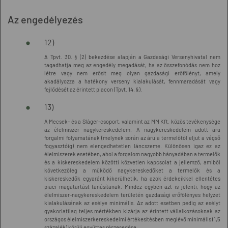
Az engedélyezés
12)
A Tpvt. 30. § (2) bekezdése alapján a Gazdasági Versenyhivatal nem
tagadhatja meg az engedély megadását, ha az összefonódás nem hoz
létre vagy nem erősít meg olyan gazdasági erőfölényt, amely
akadályozza a hatékony verseny kialakulását, fennmaradását vagy
fejlődését az érintett piacon (Tpvt. 14. §).
13)
A Mecsek- és a Sláger-csoport, valamint az MM Kft. közös tevékenysége
az élelmiszer nagykereskedelem. A nagykereskedelem adott áru
forgalmi folyamatának (melynek során az áru a termelőtől eljut a végső
fogyasztóig) nem elengedhetetlen láncszeme. Különösen igaz ez az
élelmiszerek esetében, ahol a forgalom nagyobb hányadában a termelők
és a kiskereskedelem közötti közvetlen kapcsolat a jellemző, amiből
következőleg a működő nagykereskedőket a termelők és a
kiskereskedők egyaránt kikerülhetik, ha azok érdekeikkel ellentétes
piaci magatartást tanúsítanak. Mindez egyben azt is jelenti, hogy az
élelmiszer-nagykereskedelem területén gazdasági erőfölényes helyzet
kialakulásának az esélye minimális. Az adott esetben pedig az esélyt
gyakorlatilag teljes mértékben kizárja az érintett vállalkozásoknak az
országos élelmiszerkereskedelmi értékesítésben meglévő minimális (1,5
százalék) körüli együttes részesedése.