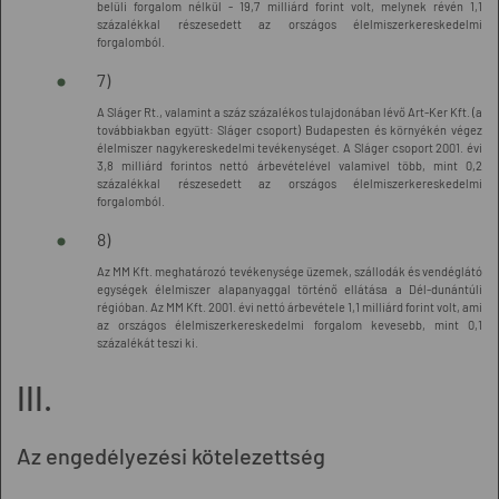
belüli forgalom nélkül - 19,7 milliárd forint volt, melynek révén 1,1
százalékkal részesedett az országos élelmiszerkereskedelmi
forgalomból.
7)
A Sláger Rt., valamint a száz százalékos tulajdonában lévő Art-Ker Kft. (a
továbbiakban együtt: Sláger csoport) Budapesten és környékén végez
élelmiszer nagykereskedelmi tevékenységet. A Sláger csoport 2001. évi
3,8 milliárd forintos nettó árbevételével valamivel több, mint 0,2
százalékkal részesedett az országos élelmiszerkereskedelmi
forgalomból.
8)
Az MM Kft. meghatározó tevékenysége üzemek, szállodák és vendéglátó
egységek élelmiszer alapanyaggal történő ellátása a Dél-dunántúli
régióban. Az MM Kft. 2001. évi nettó árbevétele 1,1 milliárd forint volt, ami
az országos élelmiszerkereskedelmi forgalom kevesebb, mint 0,1
százalékát teszi ki.
III.
Az engedélyezési kötelezettség