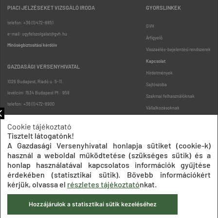
PIACI JELZÉSEKET VIZSGÁLÓ IRODA
GYORSLINKEK
telefon: +36 (1) 472-8851
GVH
e-mail: ugyfelszolgalat@gvh.hu
Árfigyelő
Minőségbiztosítási kérdőív
Visszaélés-bejelentési rendszerek
Kapcsolat
GAZDASÁGI VERSENYHIVATAL
Hirdetmények
1026 Budapest, Riadó u. 5-11.
Sajtószoba
levélcím: 1534 Budapest Pf.: 958
Szakmai felhasználóknak
telefon: +36 (1) 472-8900
Vállalkozásoknak
Fogyasztóknak
Cookie tájékoztató
Podcast
Tisztelt látogatónk!
Oldaltérkép
A Gazdasági Versenyhivatal honlapja sütiket (cookie-k)
használ a weboldal működtetése (szükséges sütik) és a
honlap használatával kapcsolatos információk gyűjtése
érdekében (statisztikai sütik). Bővebb információkért
kérjük, olvassa el
részletes tájékoztató
nkat.
Hozzájárulok a statisztikai sütik kezeléséhez
Impresszum
Adatkezelési tájékoztatók
Akadálymentesítési nyilatkozat
Közadatkereső
Süti beállítások
ÁSZF